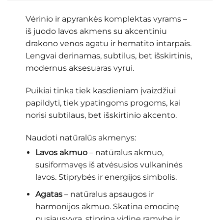
Vėrinio ir apyrankės komplektas vyrams –
iš juodo lavos akmens su akcentiniu
drakono venos agatu ir hematito intarpais.
Lengvai derinamas, subtilus, bet išskirtinis,
modernus aksesuaras vyrui.
Puikiai tinka tiek kasdieniam įvaizdžiui
papildyti, tiek ypatingoms progoms, kai
norisi subtilaus, bet išskirtinio akcento.
Naudoti natūralūs akmenys:
Lavos akmuo
– natūralus akmuo,
susiformavęs iš atvėsusios vulkaninės
lavos. Stiprybės ir energijos simbolis.
Agatas
– natūralus apsaugos ir
harmonijos akmuo. Skatina emocinę
pusiausvyrą, stiprina vidinę ramybę ir