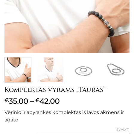
Komplektas vyrams „Tauras”
Price
35.00
–
42.00
€
€
range:
Vėrinio ir apyrankės komplektas iš lavos akmens ir
€35.00
agato
through
€42.00
IŠVALYTI