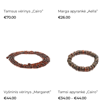
Tamsus vėrinys „Cairo”
Marga apyrankė „Aella”
€
70.00
€
26.00
Vyšninis vėrinys „Margaret”
Tamsi apyrankė „Cairo”
Price
€
44.00
€
34.00
–
€
44.00
range:
€34.00
through
€44.00