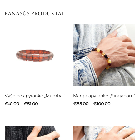
PANAŠŪS PRODUKTAI
Vyšninė apyrankė „Mumbai”
Marga apyrankė „Singapore”
Price
Price
€
41.00
–
€
51.00
€
65.00
–
€
100.00
range:
range:
€41.00
€65.00
through
through
€51.00
€100.00