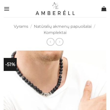
Skip
to
content
Vyrams
/
Natūralių akmenų papuošalai
/
Komplektai
-51%