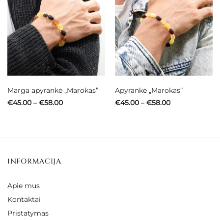
Marga apyrankė „Marokas”
Apyrankė „Marokas”
Price
Price
€
45.00
–
€
58.00
€
45.00
–
€
58.00
range:
range:
€45.00
€45.00
through
through
€58.00
€58.00
INFORMACIJA
Apie mus
Kontaktai
Pristatymas