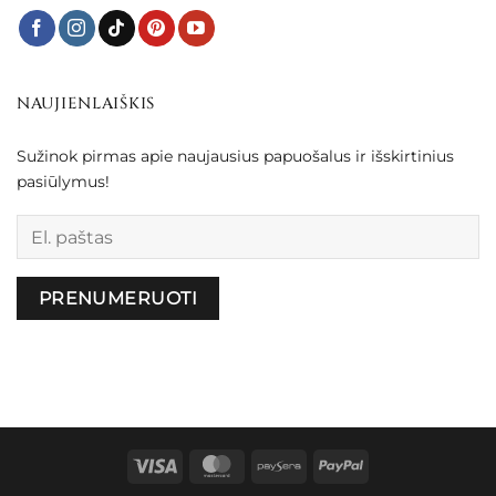
NAUJIENLAIŠKIS
Sužinok pirmas apie naujausius papuošalus ir išskirtinius
pasiūlymus!
Palikite šį lauką tuščią.
Visa
MasterCard
Paysera
PayPal