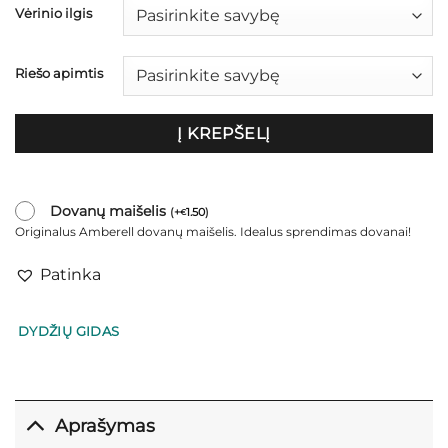
Vėrinio ilgis
Riešo apimtis
Į KREPŠELĮ
Dovanų maišelis
(
+
1.50
)
€
Originalus Amberell dovanų maišelis. Idealus sprendimas dovanai!
Patinka
DYDŽIŲ GIDAS
Aprašymas