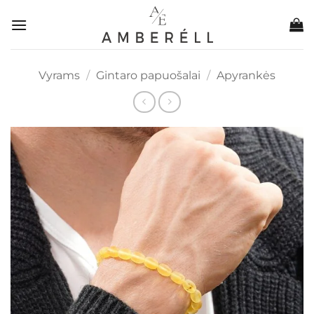
Skip
to
content
Vyrams
/
Gintaro papuošalai
/
Apyrankės