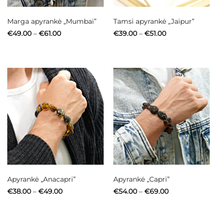
Marga apyrankė „Mumbai”
Tamsi apyrankė „Jaipur”
Price
Price
€
49.00
–
€
61.00
€
39.00
–
€
51.00
range:
range:
€49.00
€39.00
through
through
€61.00
€51.00
Apyrankė „Anacapri”
Apyrankė „Capri”
Price
Price
€
38.00
–
€
49.00
€
54.00
–
€
69.00
range:
range:
€38.00
€54.00
through
through
€49.00
€69.00