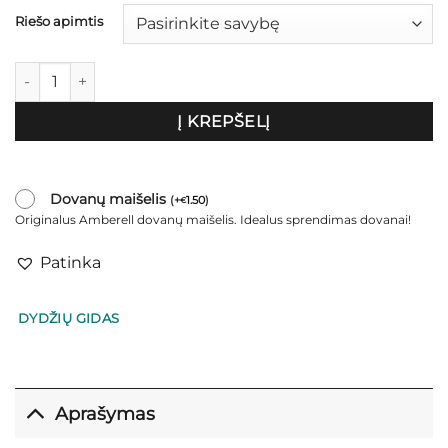
€38.00
Riešo apimtis
produkto kiekis: Skaidri apyrankė "Marokas"
Į KREPŠELĮ
Dovanų maišelis
(
+
1.50
)
€
Originalus Amberell dovanų maišelis. Idealus sprendimas dovanai!
Patinka
DYDŽIŲ GIDAS
Aprašymas