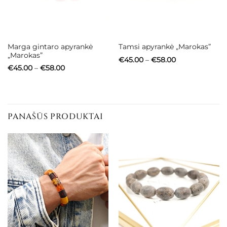
Marga gintaro apyrankė
Tamsi apyrankė „Marokas”
„Marokas”
Price
€
45.00
–
€
58.00
range:
Price
€
45.00
–
€
58.00
€45.00
range:
through
€45.00
€58.00
through
€58.00
PANAŠŪS PRODUKTAI