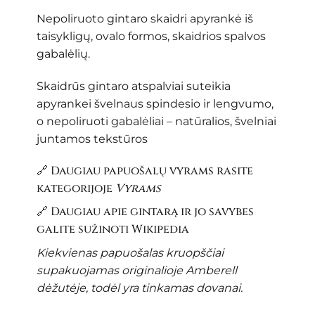
Nepoliruoto gintaro skaidri apyrankė iš
taisykligų, ovalo formos, skaidrios spalvos
gabalėlių.
Skaidrūs gintaro atspalviai suteikia
apyrankei švelnaus spindesio ir lengvumo,
o nepoliruoti gabalėliai – natūralios, švelniai
juntamos tekstūros
🔗 Daugiau papuošalų vyrams rasite
kategorijoje
Vyrams
🔗 Daugiau apie gintarą ir jo savybes
galite sužinoti
Wikipedia
Kiekvienas papuošalas kruopščiai
supakuojamas originalioje Amberell
dėžutėje, todėl yra tinkamas dovanai.