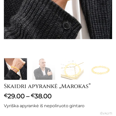
Skaidri apyrankė „Marokas”
Price
29.00
–
38.00
€
€
range:
Vyriška apyrankė iš nepoliruoto gintaro
€29.00
through
IŠVALYTI