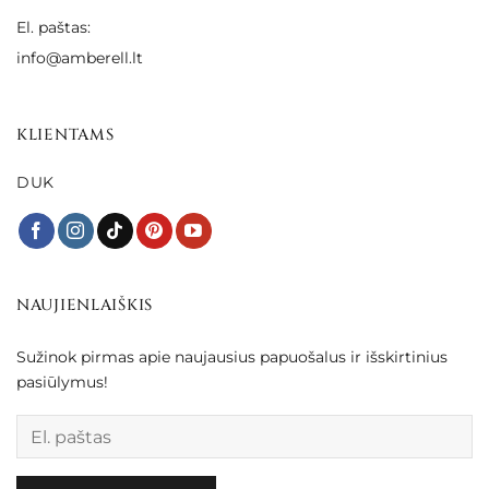
El. paštas:
info@amberell.lt
KLIENTAMS
DUK
NAUJIENLAIŠKIS
Sužinok pirmas apie naujausius papuošalus ir išskirtinius
pasiūlymus!