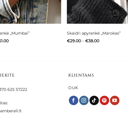
ankė „Mumbai”
Skaidri apyrankė „Marokas”
Price
Price
61.00
€
29.00
–
€
38.00
range:
range:
€49.00
€29.00
through
through
€61.00
€38.00
SIEKITE
KLIENTAMS
DUK
 +370 625 57222
štas:
amberell.lt