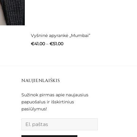
Vyšninė apyrankė „Mumbai”
Price
€
41.00
–
€
51.00
range:
€41.00
through
€51.00
NAUJIENLAIŠKIS
Sužinok pirmas apie naujausius
papuošalus ir išskirtinius
pasiūlymus!