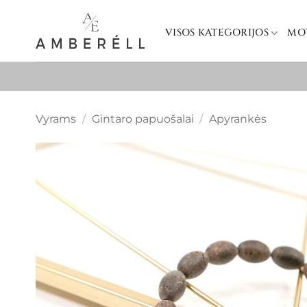
Skip
to
VISOS KATEGORIJOS
MO
content
Vyrams
/
Gintaro papuošalai
/
Apyrankės