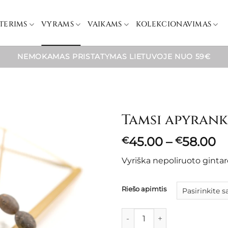
TERIMS
VYRAMS
VAIKAMS
KOLEKCIONAVIMAS
NEMOKAMAS PRISTATYMAS LIETUVOJE NUO 59€
Tamsi apyrank
Pr
45.00
–
58.00
€
€
ra
Vyriška nepoliruoto ginta
€
t
€
Riešo apimtis
produkto kiekis: Tamsi apyra