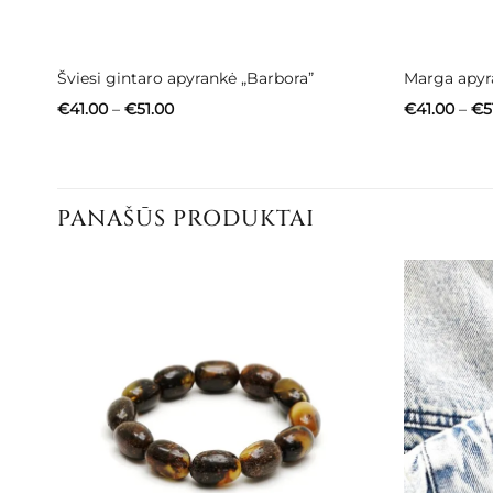
Šviesi gintaro apyrankė „Barbora”
Marga apyr
Price
€
41.00
–
€
51.00
€
41.00
–
€
5
range:
€41.00
through
€51.00
PANAŠŪS PRODUKTAI