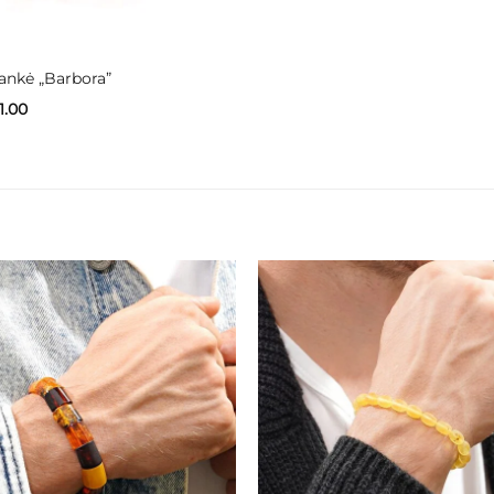
ankė „Barbora”
Price
1.00
range:
€41.00
through
€51.00