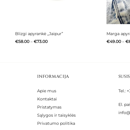
Blizgi apyrankė „Jaipur”
Marga apyr
Price
€
58.00
–
€
73.00
€
49.00
–
€
range:
€58.00
through
€73.00
INFORMACIJA
SUSI
Apie mus
Tel.:
Kontaktai
El. pa
Pristatymas
info@
Sąlygos ir taisyklės
Privatumo politika