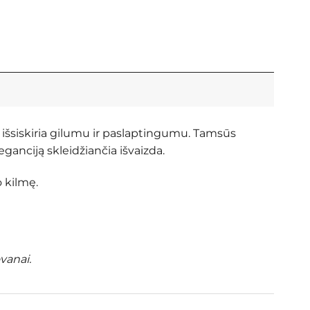
 išsiskiria gilumu ir paslaptingumu. Tamsūs
eganciją skleidžiančia išvaizda.
o kilmę.
vanai.