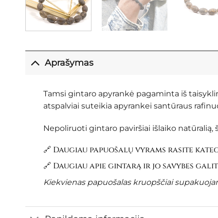
Aprašymas
Tamsi gintaro apyrankė pagaminta iš taisykli
atspalviai suteikia apyrankei santūraus rafinuot
Nepoliruoti gintaro paviršiai išlaiko natūralią,
🔗 Daugiau papuošalų vyrams rasite kate
🔗 Daugiau apie gintarą ir jo savybes gali
Kiekvienas papuošalas kruopščiai supakuojama