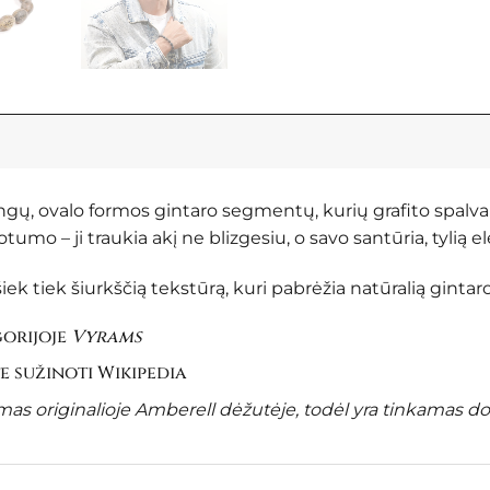
ngų, ovalo formos gintaro segmentų, kurių grafito spalva
umo – ji traukia akį ne blizgesiu, o savo santūria, tylią el
 šiek tiek šiurkščią tekstūrą, kuri pabrėžia natūralią gintar
gorijoje
Vyrams
te sužinoti
Wikipedia
s originalioje Amberell dėžutėje, todėl yra tinkamas do