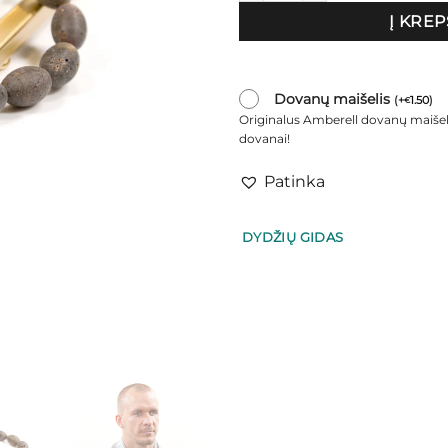
Į KREP
Dovanų maišelis
(
+
1.50
)
€
Originalus Amberell dovanų maišel
dovanai!
Patinka
DYDŽIŲ GIDAS