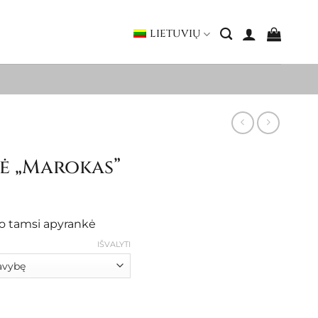
LIETUVIŲ
ė „Marokas”
ice
nge:
ro tamsi apyrankė
45.00
hrough
IŠVALYTI
58.00
nkė "Marokas"