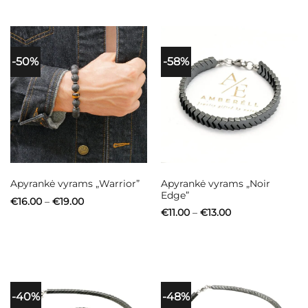
through
through
€15.00
€16.00
-50%
-58%
Apyrankė vyrams „Noir
Apyrankė vyrams „Warrior”
Edge”
Price
€
16.00
–
€
19.00
range:
Price
€
11.00
–
€
13.00
€16.00
range:
through
€11.00
€19.00
through
€13.00
-40%
-48%