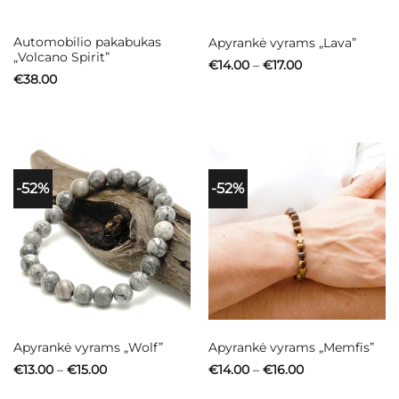
Automobilio pakabukas
Apyrankė vyrams „Lava”
„Volcano Spirit”
Price
€
14.00
–
€
17.00
range:
€
38.00
€14.00
through
€17.00
-52%
-52%
Apyrankė vyrams „Wolf”
Apyrankė vyrams „Memfis”
Price
Price
€
13.00
–
€
15.00
€
14.00
–
€
16.00
range:
range:
€13.00
€14.00