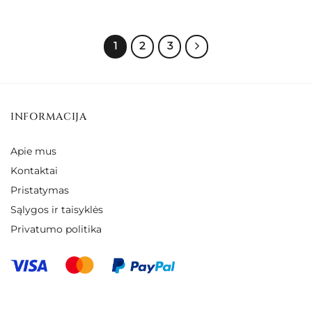
through
through
€77.00
€57.00
1
2
3
INFORMACIJA
Apie mus
Kontaktai
Pristatymas
Sąlygos ir taisyklės
Privatumo politika