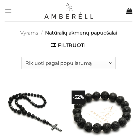
Skip
to
content
Vyrams
/
Natūralių akmenų papuošalai
FILTRUOTI
-52%