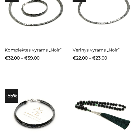
Komplektas vyrams „Noir”
Vėrinys vyrams „Noir”
Price
Price
€
32.00
–
€
59.00
€
22.00
–
€
23.00
range:
range:
€32.00
€22.00
through
through
€59.00
€23.00
-55%