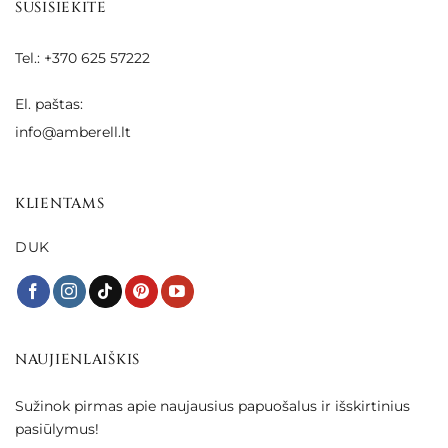
SUSISIEKITE
Tel.: +370 625 57222
El. paštas:
info@amberell.lt
KLIENTAMS
DUK
NAUJIENLAIŠKIS
Sužinok pirmas apie naujausius papuošalus ir išskirtinius
pasiūlymus!