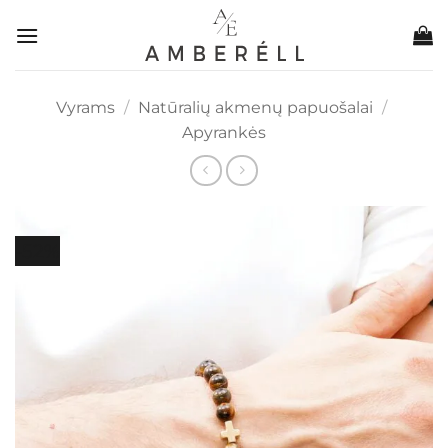
Skip
to
content
Vyrams
/
Natūralių akmenų papuošalai
/
Apyrankės
-52%