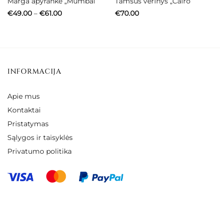
Marga apyrankė „Mumbai”
Tamsus vėrinys „Cairo”
Price
€
49.00
–
€
61.00
€
70.00
range:
€49.00
through
€61.00
INFORMACIJA
Apie mus
Kontaktai
Pristatymas
Sąlygos ir taisyklės
Privatumo politika