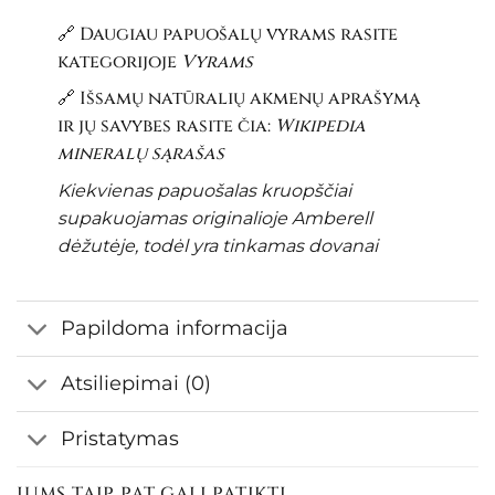
🔗 Daugiau papuošalų vyrams rasite
kategorijoje
Vyrams
🔗 Išsamų natūralių akmenų aprašymą
ir jų savybes rasite čia:
Wikipedia
mineralų sąrašas
Kiekvienas papuošalas kruopščiai
supakuojamas originalioje Amberell
dėžutėje, todėl yra tinkamas dovanai
Papildoma informacija
Atsiliepimai (0)
Pristatymas
JUMS TAIP PAT GALI PATIKTI…