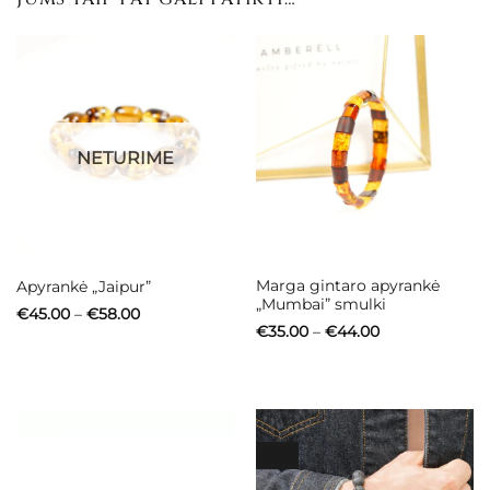
NETURIME
Marga gintaro apyrankė
Apyrankė „Jaipur”
„Mumbai” smulki
Price
€
45.00
–
€
58.00
range:
Price
€
35.00
–
€
44.00
€45.00
range:
through
€35.00
€58.00
through
€44.00
-50%