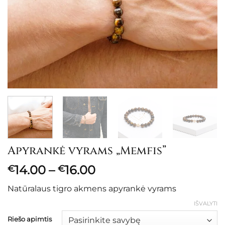
Apyrankė vyrams „Memfis”
Price
14.00
–
16.00
€
€
range:
Natūralaus tigro akmens apyrankė vyrams
€14.00
through
IŠVALYTI
€16.00
Riešo apimtis