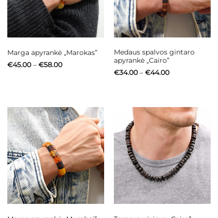
Medaus spalvos gintaro
Marga apyrankė „Marokas”
apyrankė „Cairo”
Price
€
45.00
–
€
58.00
range:
Price
€
34.00
–
€
44.00
€45.00
range:
through
€34.00
€58.00
through
€44.00