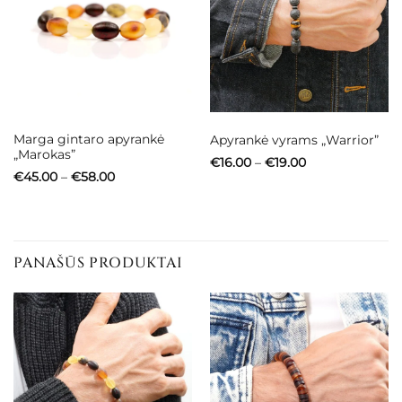
Marga gintaro apyrankė
Apyrankė vyrams „Warrior”
„Marokas”
Price
€
16.00
–
€
19.00
range:
Price
€
45.00
–
€
58.00
€16.00
range:
through
€45.00
€19.00
through
€58.00
PANAŠŪS PRODUKTAI