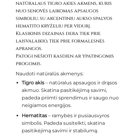
natūralaus tigro akies akmens, kuris
nuo senovės laikomas apsaugos
simboliu, su akcentiniu aukso spalvos
hematito kryželiu per vidurį.
Klasikinis dizainas dera tiek prie
laisvalaikio, tiek prie formalesnės
aprangos.
Patogi nešioti kasdien ar ypatingomis
progomis.
Naudoti natūralūs akmenys:
Tigro akis
– natūralus apsaugos ir drąsos
akmuo. Skatina pasitikėjimą savimi,
padeda priimti sprendimus ir saugo nuo
neigiamos energijos.
Hematitas
– ramybės ir pusiausvyros
simbolis. Padeda susitelkti, skatina
pasitikėjimą savimi ir stabilumą.