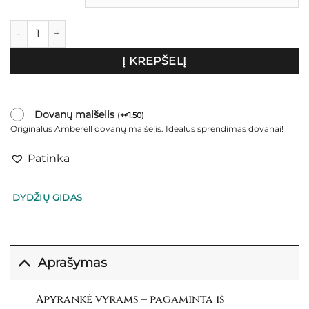
produkto kiekis: Apyrankė vyrams "Memfis"
Į KREPŠELĮ
Dovanų maišelis
(
+
1.50
)
€
Originalus Amberell dovanų maišelis. Idealus sprendimas dovanai!
Patinka
DYDŽIŲ GIDAS
Aprašymas
Apyrankė vyrams – pagaminta iš