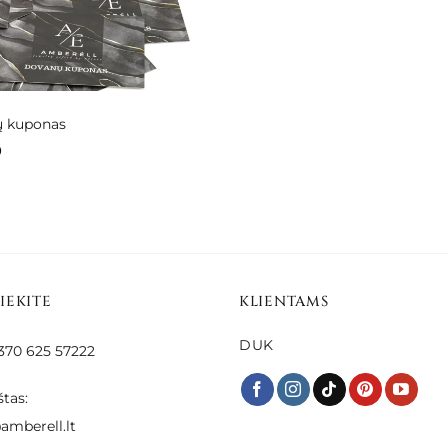
ų kuponas
Price
0
range:
€20.00
through
€150.00
SIEKITE
KLIENTAMS
DUK
 +370 625 57222
štas:
amberell.lt