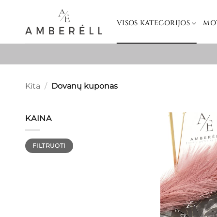
Skip
to
VISOS KATEGORIJOS
MO
content
Kita
/
Dovanų kuponas
KAINA
Min
Maks
FILTRUOTI
kaina
kaina