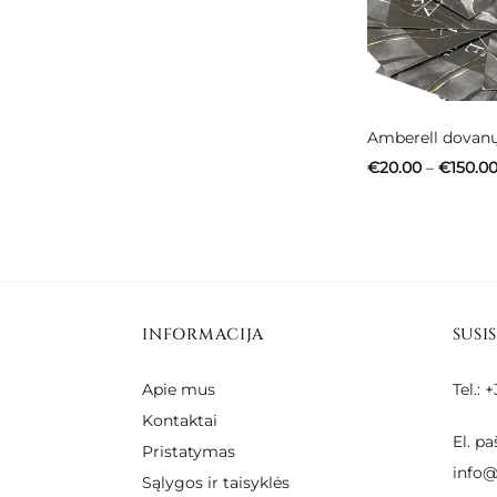
Amberell dovan
€
20.00
–
€
150.0
INFORMACIJA
SUSI
Apie mus
Tel.:
Kontaktai
El. pa
Pristatymas
info@
Sąlygos ir taisyklės