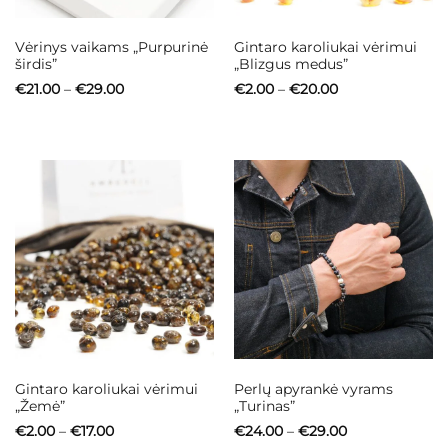
Vėrinys vaikams „Purpurinė
Gintaro karoliukai vėrimui
širdis”
„Blizgus medus”
Price
Price
€
21.00
–
€
29.00
€
2.00
–
€
20.00
range:
range:
€21.00
€2.00
through
through
€29.00
€20.00
Gintaro karoliukai vėrimui
Perlų apyrankė vyrams
„Žemė”
„Turinas”
Price
Price
€
2.00
–
€
17.00
€
24.00
–
€
29.00
range:
range: