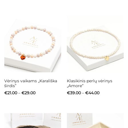
€2.00
€24.00
through
through
€17.00
€29.00
Vėrinys vaikams „Karališka
Klasikinis perlų vėrinys
širdis”
„Amore”
Price
Price
€
21.00
–
€
29.00
€
39.00
–
€
44.00
range:
range:
€21.00
€39.00
through
through
€29.00
€44.00