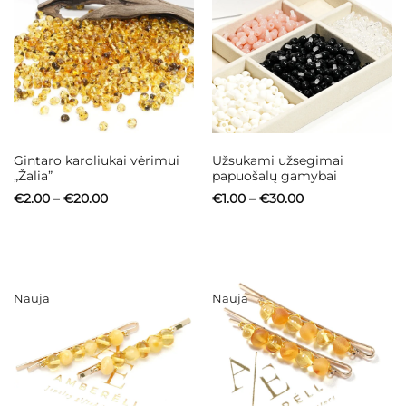
Gintaro karoliukai vėrimui
Užsukami užsegimai
„Žalia”
papuošalų gamybai
Price
Price
€
2.00
–
€
20.00
€
1.00
–
€
30.00
range:
range:
€2.00
€1.00
through
through
€20.00
€30.00
Nauja
Nauja