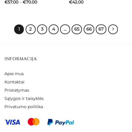
Price
€
57.00
–
€
70.00
€
42.00
range:
€57.00
through
€70.00
1
2
3
4
…
65
66
67
INFORMACIJA
Apie mus
Kontaktai
Pristatymas
Sąlygos ir taisyklės
Privatumo politika