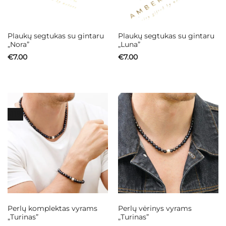
Plaukų segtukas su gintaru
Plaukų segtukas su gintaru
„Nora”
„Luna”
€
7.00
€
7.00
-11%
Perlų komplektas vyrams
Perlų vėrinys vyrams
„Turinas”
„Turinas”