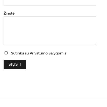
Žinutė
Sutinku su
Privatumo Sąlygomis
Palikite šį lauką tuščią.