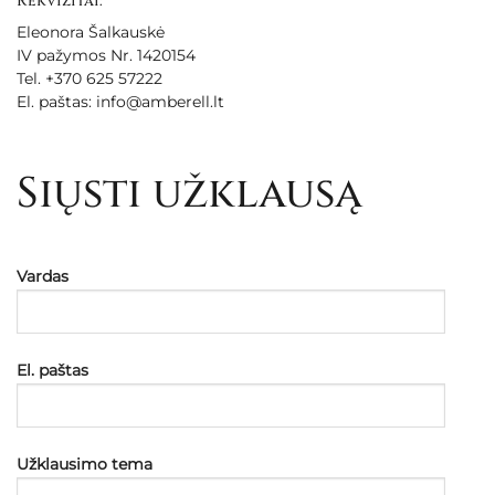
Rekvizitai:
Eleonora Šalkauskė
IV pažymos Nr. 1420154
Tel. +370 625 57222
El. paštas: info@amberell.lt
Siųsti užklausą
Vardas
El. paštas
Užklausimo tema