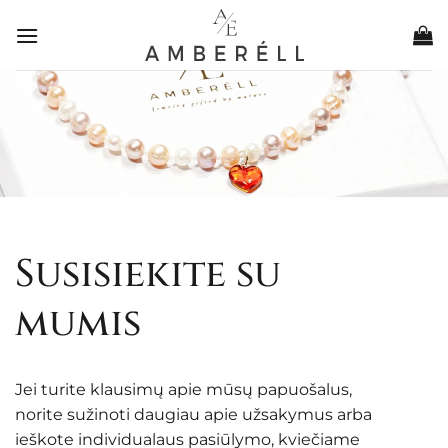
Skip
to
content
Susisiekite su
mumis
Jei turite klausimų apie mūsų papuošalus,
norite sužinoti daugiau apie užsakymus arba
ieškote individualaus pasiūlymo, kviečiame