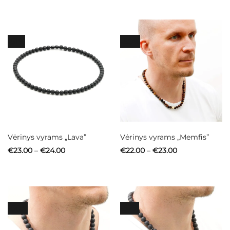
€22.00
through
€23.00
-51%
-50%
Vėrinys vyrams „Lava”
Vėrinys vyrams „Memfis”
Price
Price
€
23.00
–
€
24.00
€
22.00
–
€
23.00
range:
range:
€23.00
€22.00
through
through
€24.00
€23.00
-50%
-52%