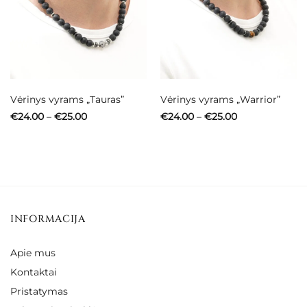
Vėrinys vyrams „Tauras”
Vėrinys vyrams „Warrior”
Price
Price
€
24.00
–
€
25.00
€
24.00
–
€
25.00
range:
range:
€24.00
€24.00
through
through
€25.00
€25.00
INFORMACIJA
Apie mus
Kontaktai
Pristatymas