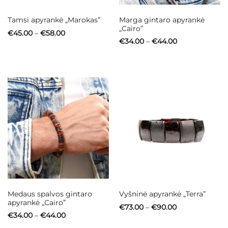
Marga gintaro apyrankė
Tamsi apyrankė „Marokas”
„Cairo”
Price
€
45.00
–
€
58.00
range:
Price
€
34.00
–
€
44.00
€45.00
range:
through
€34.00
€58.00
through
€44.00
Medaus spalvos gintaro
Vyšninė apyrankė „Terra”
apyrankė „Cairo”
Price
€
73.00
–
€
90.00
range:
Price
€
34.00
–
€
44.00
€73.00
range:
through
€34.00