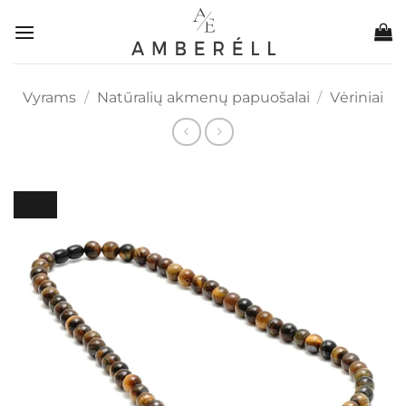
Skip
to
content
Vyrams
/
Natūralių akmenų papuošalai
/
Vėriniai
-49%