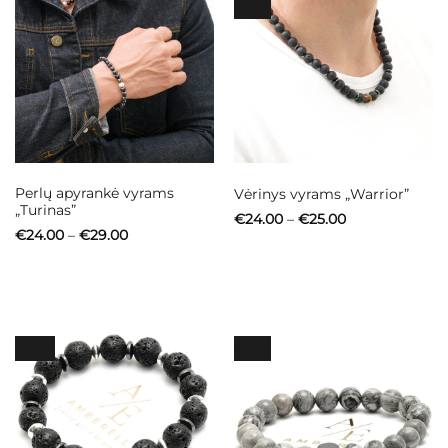
-52%
Perlų apyrankė vyrams
Vėrinys vyrams „Warrior”
„Turinas”
Price
€
24.00
–
€
25.00
range:
Price
€
24.00
–
€
29.00
€24.00
range:
through
€24.00
€25.00
through
€29.00
-48%
-52%