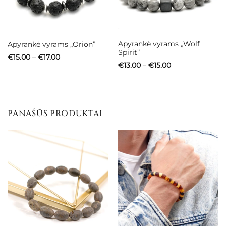
Apyrankė vyrams „Wolf
Apyrankė vyrams „Orion”
Spirit”
Price
€
15.00
–
€
17.00
range:
Price
€
13.00
–
€
15.00
€15.00
range:
through
€13.00
€17.00
through
€15.00
PANAŠŪS PRODUKTAI