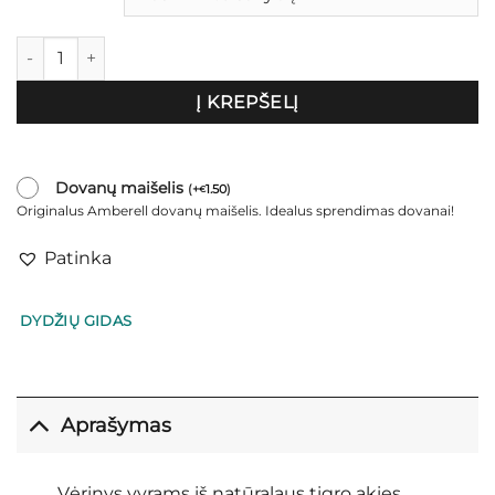
produkto kiekis: Tigro akies vėrinys vyrams „Mustang"
Į KREPŠELĮ
Dovanų maišelis
(
+
1.50
)
€
Originalus Amberell dovanų maišelis. Idealus sprendimas dovanai!
Patinka
DYDŽIŲ GIDAS
Aprašymas
Vėrinys vyrams iš natūralaus tigro akies