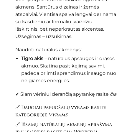
akmens. Santūrus dizainas ir žemės
atspalviai. Vientisa spalva lengvai derinama
su kasdieniu ar formaliu įvaizdžiu.
Išskirtinis, bet neperkrautas akcentas.
Užsegimas – užsukimas.
Naudoti natūralūs akmenys:
Tigro akis
– natūralus apsaugos ir drąsos
akmuo. Skatina pasitikėjimą savimi,
padeda priimti sprendimus ir saugo nuo
neigiamos energijos.
✔ Šiam vėriniui derančią apyrankę rasite
čia
🔗 Daugiau papuošalų vyrams rasite
kategorijoje
Vyrams
🔗 Išsamų natūralių akmenų aprašymą
ir jų savybes rasite čia:
Wikipedia