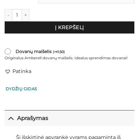
produkto kiekis: Apyrankė vyrams „Mustang"
Į KREPŠELĮ
Dovanų maišelis
(
+
1.50
)
€
Originalus Amberell dovanų maišelis. Idealus sprendimas dovanai!
Patinka
DYDŽIŲ GIDAS
Aprašymas
Ši išskirtinė apyrankė vyrams pagaminta iš