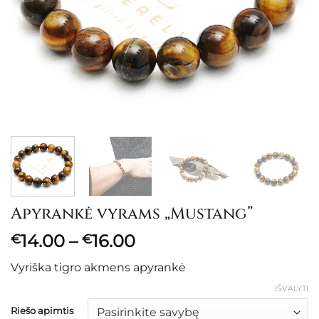
Apyrankė vyrams „Mustang”
Price
14.00
–
16.00
€
€
range:
Vyriška tigro akmens apyrankė
€14.00
through
IŠVALYTI
€16.00
Riešo apimtis