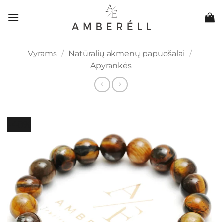
Skip
to
content
Vyrams
/
Natūralių akmenų papuošalai
/
Apyrankės
-48%