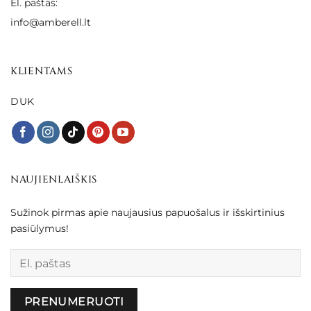
El. paštas:
info@amberell.lt
KLIENTAMS
DUK
NAUJIENLAIŠKIS
Sužinok pirmas apie naujausius papuošalus ir išskirtinius
pasiūlymus!
Palikite šį lauką tuščią.