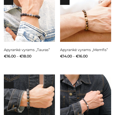
-52%
-52%
Apyrankė vyrams „Tauras”
Apyrankė vyrams „Memfis”
Price
Price
€
16.00
–
€
18.00
€
14.00
–
€
16.00
range:
range:
€16.00
€14.00
through
through
€18.00
€16.00
-50%