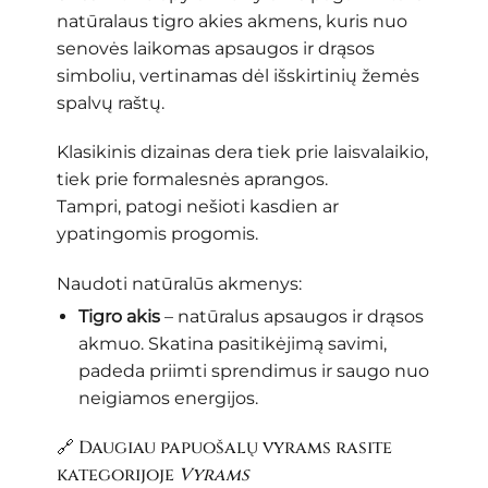
natūralaus tigro akies akmens, kuris nuo
senovės laikomas apsaugos ir drąsos
simboliu, vertinamas dėl išskirtinių žemės
spalvų raštų.
Klasikinis dizainas dera tiek prie laisvalaikio,
tiek prie formalesnės aprangos.
Tampri, patogi nešioti kasdien ar
ypatingomis progomis.
Naudoti natūralūs akmenys:
Tigro akis
– natūralus apsaugos ir drąsos
akmuo. Skatina pasitikėjimą savimi,
padeda priimti sprendimus ir saugo nuo
neigiamos energijos.
🔗 Daugiau papuošalų vyrams rasite
kategorijoje
Vyrams