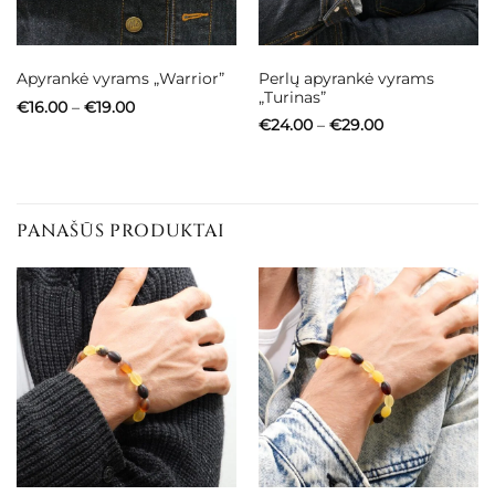
Perlų apyrankė vyrams
Apyrankė vyrams „Warrior”
„Turinas”
Price
€
16.00
–
€
19.00
range:
Price
€
24.00
–
€
29.00
€16.00
range:
through
€24.00
€19.00
through
€29.00
PANAŠŪS PRODUKTAI