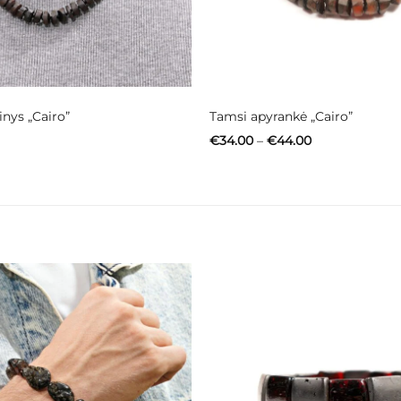
nys „Cairo”
Tamsi apyrankė „Cairo”
Price
€
34.00
–
€
44.00
range:
€34.00
through
€44.00