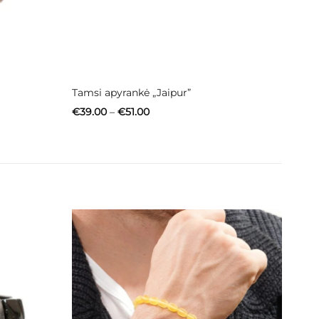
Tamsi apyrankė „Jaipur”
Price
€
39.00
–
€
51.00
range:
€39.00
through
€51.00