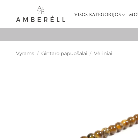
Skip
to
VISOS KATEGORIJOS
MO
content
Vyrams
/
Gintaro papuošalai
/
Vėriniai