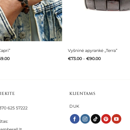
apri”
Vyšninė apyrankė „Terra”
Price
Price
69.00
€
73.00
–
€
90.00
range:
range:
€54.00
€73.00
through
through
€69.00
€90.00
SIEKITE
KLIENTAMS
DUK
 +370 625 57222
štas:
amberell.lt