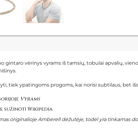
no gintaro vėrinys vyrams iš tamsių, tobulai apvalių, vien
išinys.
yti, tiek ypatingoms progoms, kai norisi subtilaus, bet iš
gorijoje
Vyrams
te sužinoti
Wikipedia
s originalioje Amberell dėžutėje, todėl yra tinkamas do