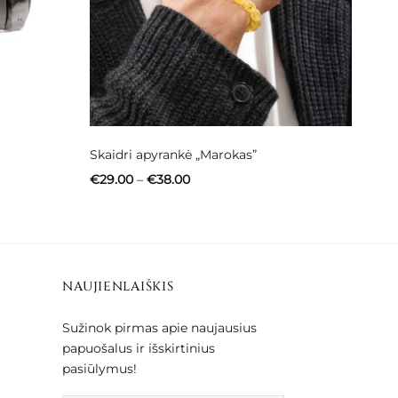
Skaidri apyrankė „Marokas”
Price
€
29.00
–
€
38.00
range:
€29.00
through
€38.00
NAUJIENLAIŠKIS
Sužinok pirmas apie naujausius
papuošalus ir išskirtinius
pasiūlymus!