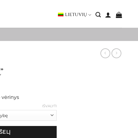
LIETUVIŲ
”
rice
ange:
o vėrinys
85.00
hrough
IŠVALYTI
107.00
ŠELĮ