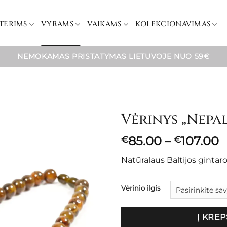
TERIMS
VYRAMS
VAIKAMS
KOLEKCIONAVIMAS
NEMOKAMAS PRISTATYMAS LIETUVOJE NUO 59€
Vėrinys „Nepal
P
85.00
–
107.00
€
€
r
Natūralaus Baltijos gintar
€
t
€
Vėrinio ilgis
Į KREP