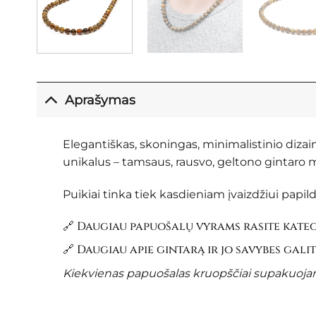
Aprašymas
Elegantiškas, skoningas, minimalistinio dizai
unikalus – tamsaus, rausvo, geltono gintaro m
Puikiai tinka tiek kasdieniam įvaizdžiui papild
🔗 Daugiau papuošalų vyrams rasite kate
🔗 Daugiau apie gintarą ir jo savybes gali
Kiekvienas papuošalas kruopščiai supakuojama