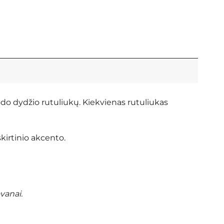
odo dydžio rutuliukų. Kiekvienas rutuliukas
skirtinio akcento.
vanai.