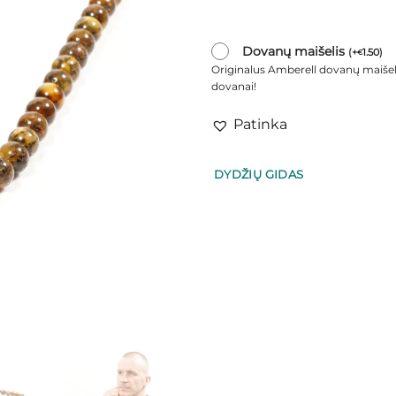
Dovanų maišelis
(
+
1.50
)
€
Originalus Amberell dovanų maišel
dovanai!
Patinka
DYDŽIŲ GIDAS