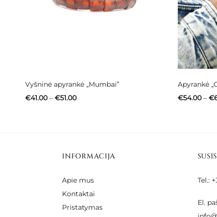
Vyšninė apyrankė „Mumbai”
Apyrankė „C
Price
€
41.00
–
€
51.00
€
54.00
–
€
range:
€41.00
through
€51.00
INFORMACIJA
SUSI
Apie mus
Tel.:
Kontaktai
El. pa
Pristatymas
info@