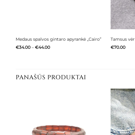
Medaus spalvos gintaro apyrankė „Cairo”
Tamsus vėri
Price
€
34.00
–
€
44.00
€
70.00
range:
€34.00
through
€44.00
PANAŠŪS PRODUKTAI