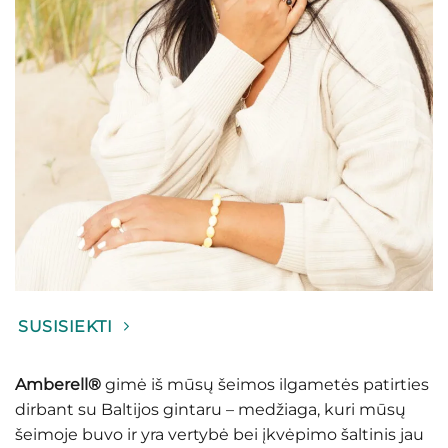
SUSISIEKTI
Amberell®
gimė iš mūsų šeimos ilgametės patirties
dirbant su Baltijos gintaru – medžiaga, kuri mūsų
šeimoje buvo ir yra vertybė bei įkvėpimo šaltinis jau