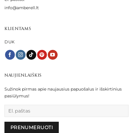
info@amberell.lt
KLIENTAMS
DUK
NAUJIENLAIŠKIS
Sužinok pirmas apie naujausius papuošalus ir išskirtinius
pasiūlymus!
Palikite šį lauką tuščią.