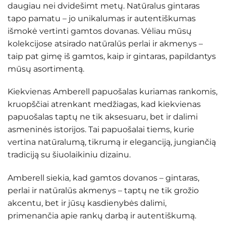
daugiau nei dvidešimt metų. Natūralus gintaras
tapo pamatu – jo unikalumas ir autentiškumas
išmokė vertinti gamtos dovanas. Vėliau mūsų
kolekcijose atsirado natūralūs perlai ir akmenys –
taip pat gimę iš gamtos, kaip ir gintaras, papildantys
mūsų asortimentą.
Kiekvienas Amberell papuošalas kuriamas rankomis,
kruopščiai atrenkant medžiagas, kad kiekvienas
papuošalas taptų ne tik aksesuaru, bet ir dalimi
asmeninės istorijos. Tai papuošalai tiems, kurie
vertina natūralumą, tikrumą ir eleganciją, jungiančią
tradiciją su šiuolaikiniu dizainu.
Amberell siekia, kad gamtos dovanos – gintaras,
perlai ir natūralūs akmenys – taptų ne tik grožio
akcentu, bet ir jūsų kasdienybės dalimi,
primenančia apie rankų darbą ir autentiškumą.