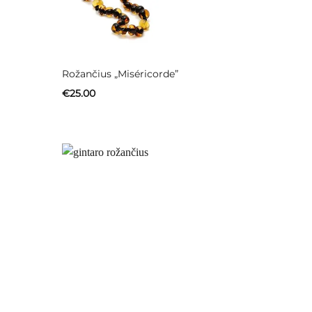
Rožančius „Miséricorde”
€
25.00