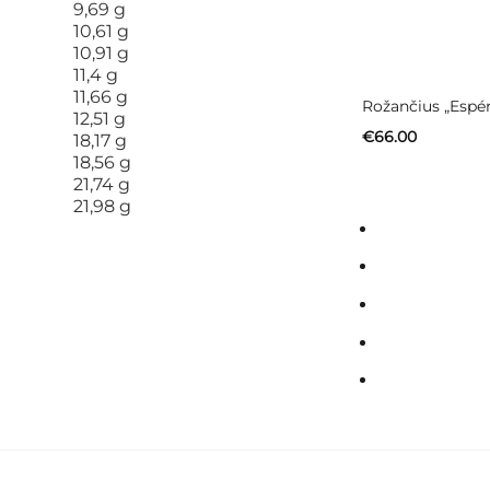
Rožančius „Espé
€
66.00