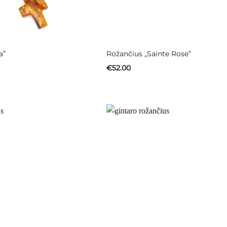
a”
Rožančius „Sainte Rose”
€
52.00