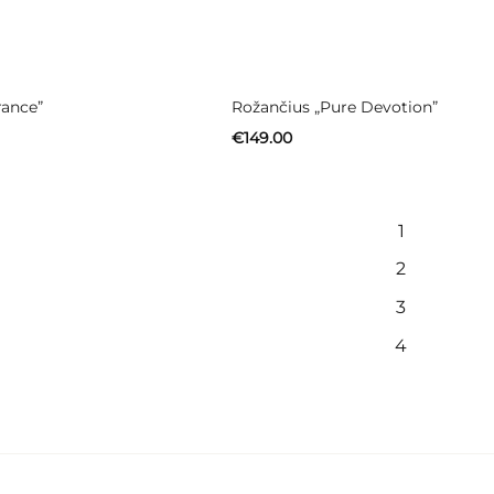
rance”
Rožančius „Pure Devotion”
€
149.00
1
2
3
4