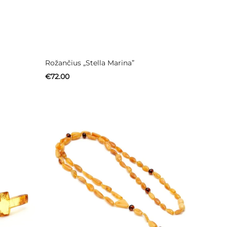
Rožančius „Stella Marina”
€
72.00