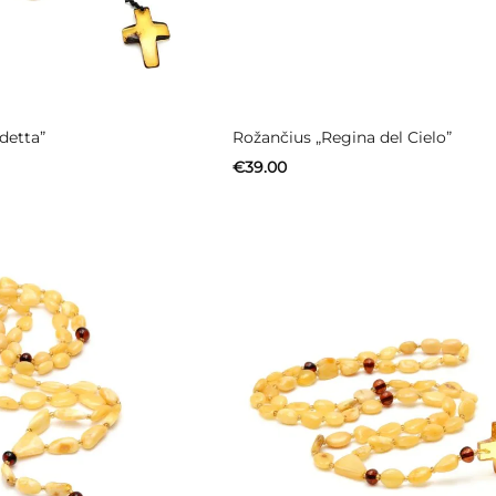
detta”
Rožančius „Regina del Cielo”
€
39.00