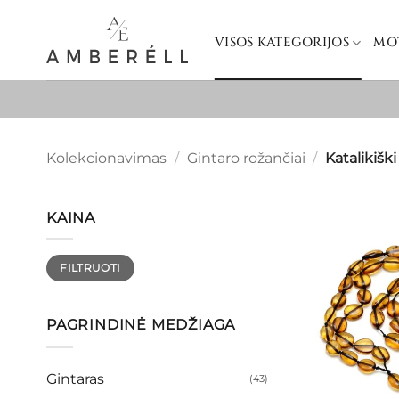
Skip
to
VISOS KATEGORIJOS
MO
content
Kolekcionavimas
/
Gintaro rožančiai
/
Katalikiški
KAINA
Min
Maks
FILTRUOTI
kaina
kaina
PAGRINDINĖ MEDŽIAGA
Gintaras
(43)