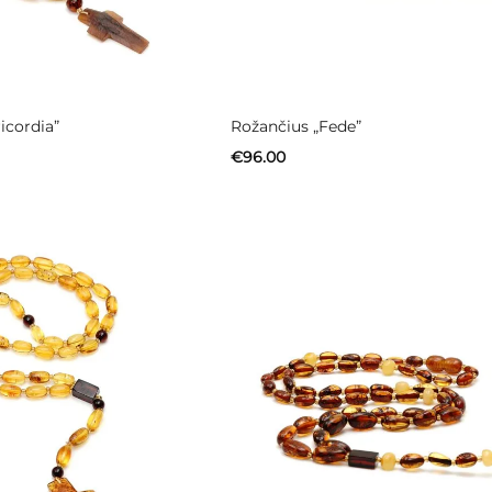
icordia”
Rožančius „Fede”
€
96.00