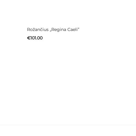
Rožančius „Regina Caeli”
€
101.00