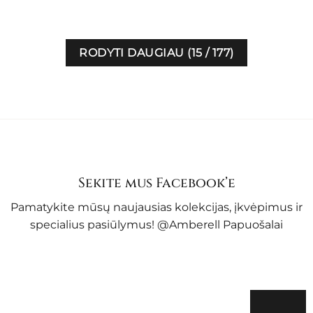
€41.00
through
€51.00
RODYTI DAUGIAU
(
15
/ 177)
Sekite mus Facebook’e
Pamatykite mūsų naujausias kolekcijas, įkvėpimus ir
specialius pasiūlymus!
@Amberell Papuošalai