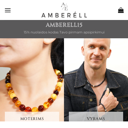
Skip
to
content
AMBERELL15
15% nuolaidos kodas Tavo pirmam apsipirkimui
MOTERIMS
VYRAMS