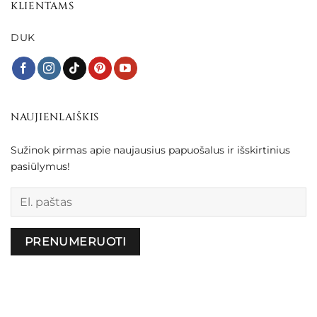
KLIENTAMS
DUK
NAUJIENLAIŠKIS
Sužinok pirmas apie naujausius papuošalus ir išskirtinius
pasiūlymus!
Palikite šį lauką tuščią.