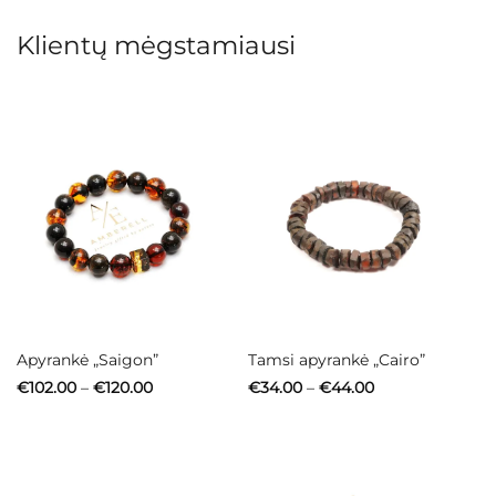
Klientų mėgstamiausi
Apyrankė „Saigon”
Tamsi apyrankė „Cairo”
Price
Price
€
102.00
–
€
120.00
€
34.00
–
€
44.00
range:
range:
€102.00
€34.00
through
through
€120.00
€44.00