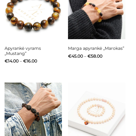
Apyrankė vyrams
Marga apyrankė „Marokas”
„Mustang”
Price
€
45.00
–
€
58.00
range:
Price
€
14.00
–
€
16.00
€45.00
range:
through
€14.00
€58.00
through
€16.00