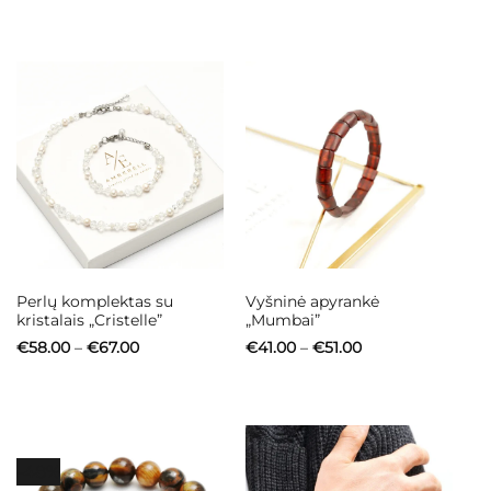
€51.00
€18.00
through
through
€63.00
€23.00
Perlų komplektas su
Vyšninė apyrankė
kristalais „Cristelle”
„Mumbai”
Price
Price
€
58.00
–
€
67.00
€
41.00
–
€
51.00
range:
range:
€58.00
€41.00
through
through
€67.00
€51.00
-48%