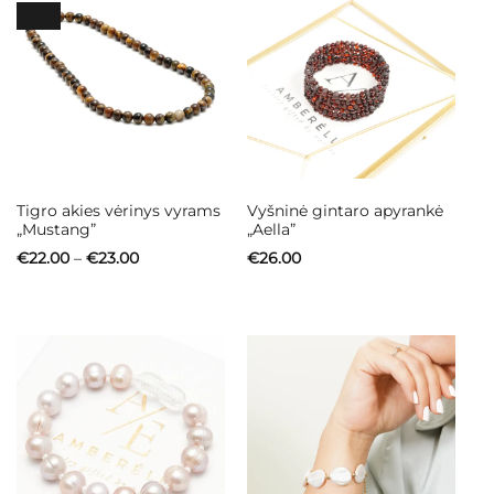
-49%
Tigro akies vėrinys vyrams
Vyšninė gintaro apyrankė
„Mustang”
„Aella”
Price
€
22.00
–
€
23.00
€
26.00
range:
€22.00
through
€23.00