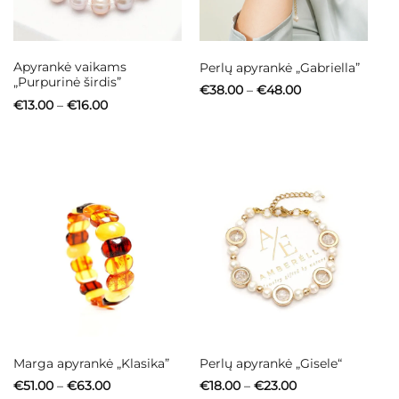
Apyrankė vaikams
Perlų apyrankė „Gabriella”
„Purpurinė širdis”
Price
€
38.00
–
€
48.00
range:
Price
€
13.00
–
€
16.00
€38.00
range:
through
€13.00
€48.00
through
€16.00
Marga apyrankė „Klasika”
Perlų apyrankė „Gisele“
Price
Price
€
51.00
–
€
63.00
€
18.00
–
€
23.00
range:
range: