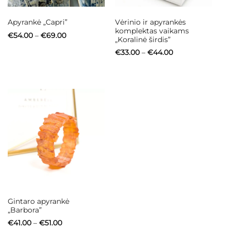
Vėrinio ir apyrankės
Apyrankė „Capri”
komplektas vaikams
Price
€
54.00
–
€
69.00
„Koralinė širdis”
range:
€54.00
Price
€
33.00
–
€
44.00
through
range:
€69.00
€33.00
through
€44.00
Gintaro apyrankė
„Barbora”
Price
€
41.00
–
€
51.00
range: