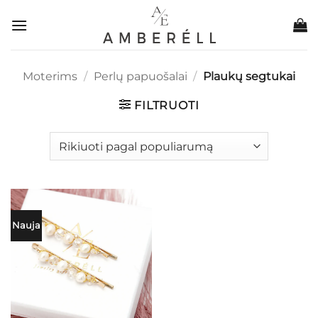
Skip
to
content
Moterims
/
Perlų papuošalai
/
Plaukų segtukai
FILTRUOTI
Nauja