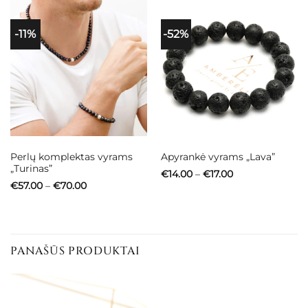
-11%
-52%
Perlų komplektas vyrams
Apyrankė vyrams „Lava”
„Turinas”
Price
€
14.00
–
€
17.00
range:
Price
€
57.00
–
€
70.00
€14.00
range:
through
€57.00
€17.00
through
€70.00
PANAŠŪS PRODUKTAI