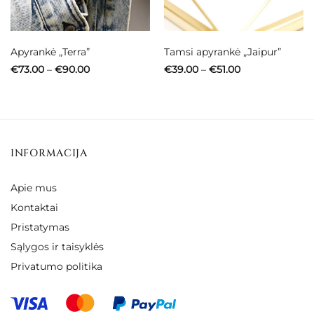
Apyrankė „Terra”
Tamsi apyrankė „Jaipur”
Price
Price
€
73.00
–
€
90.00
€
39.00
–
€
51.00
range:
range:
€73.00
€39.00
through
through
€90.00
€51.00
INFORMACIJA
Apie mus
Kontaktai
Pristatymas
Sąlygos ir taisyklės
Privatumo politika