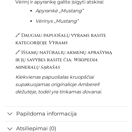
Vėrinį ir apyrankę galite įsigyti atskirai:
Apyrankė „Mustang”
Vėrinys
„Mustang”
🔗 Daugiau papuošalų vyrams rasite
kategorijoje
Vyrams
🔗 Išsamų natūralių akmenų aprašymą
ir jų savybes rasite čia:
Wikipedia
mineralų sąrašas
Kiekvienas papuošalas kruopščiai
supakuojamas originalioje Amberell
dėžutėje, todėl yra tinkamas dovanai.
Papildoma informacija
Atsiliepimai (0)