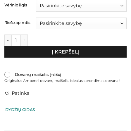
€50.00
Vėrinio ilgis
Riešo apimtis
produkto kiekis: Tigro akies komplektas vyrams „Mustang"
Į KREPŠELĮ
Dovanų maišelis
(
+
1.50
)
€
Originalus Amberell dovanų maišelis. Idealus sprendimas dovanai!
Patinka
DYDŽIŲ GIDAS