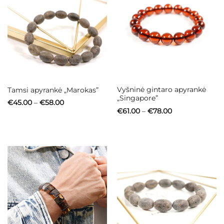
Vyšninė gintaro apyrankė
Tamsi apyrankė „Marokas”
„Singapore”
Price
€
45.00
–
€
58.00
range:
Price
€
61.00
–
€
78.00
€45.00
range:
through
€61.00
€58.00
through
€78.00