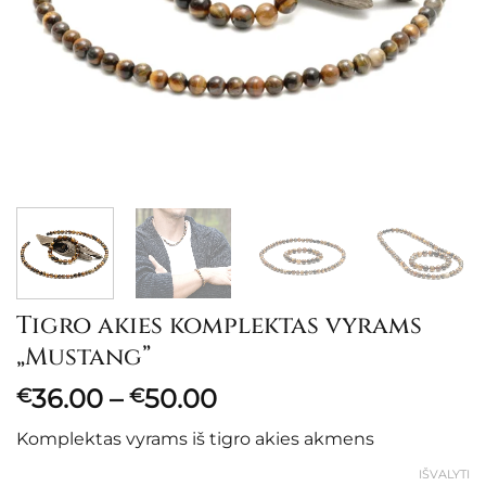
Tigro akies komplektas vyrams
„Mustang”
Price
36.00
–
50.00
€
€
range:
Komplektas vyrams iš tigro akies akmens
€36.00
through
IŠVALYTI