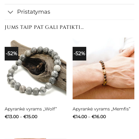
Pristatymas
JUMS TAIP PAT GALI PATIKTI…
-52%
-52%
Apyrankė vyrams „Wolf”
Apyrankė vyrams „Memfis”
Price
Price
€
13.00
–
€
15.00
€
14.00
–
€
16.00
range:
range:
€13.00
€14.00
through
through
€15.00
€16.00