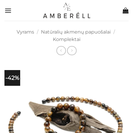
Skip
to
content
Vyrams
/
Natūralių akmenų papuošalai
/
Komplektai
-42%