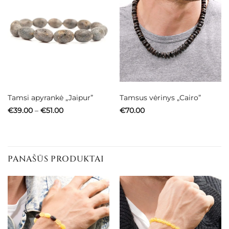
Tamsi apyrankė „Jaipur”
Tamsus vėrinys „Cairo”
Price
€
39.00
–
€
51.00
€
70.00
range:
€39.00
through
€51.00
PANAŠŪS PRODUKTAI