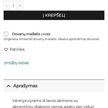
produkto kiekis: Vėrinys vyrams „Tauras”
Į KREPŠELĮ
Dovanų maišelis
(
+
1.50
)
€
Originalus Amberell dovanų maišelis. Idealus sprendimas dovanai!
Patinka
DYDŽIŲ GIDAS
Aprašymas
Vėrinys vyrams iš lavos akmens su
akcentiniu drakono venos agatu per vidurį