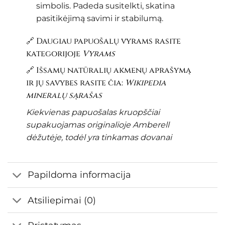
simbolis. Padeda susitelkti, skatina
pasitikėjimą savimi ir stabilumą.
🔗 Daugiau papuošalų vyrams rasite
kategorijoje
Vyrams
🔗 Išsamų natūralių akmenų aprašymą
ir jų savybes rasite čia:
Wikipedia
mineralų sąrašas
Kiekvienas papuošalas kruopščiai
supakuojamas originalioje Amberell
dėžutėje, todėl yra tinkamas dovanai
Papildoma informacija
Atsiliepimai (0)