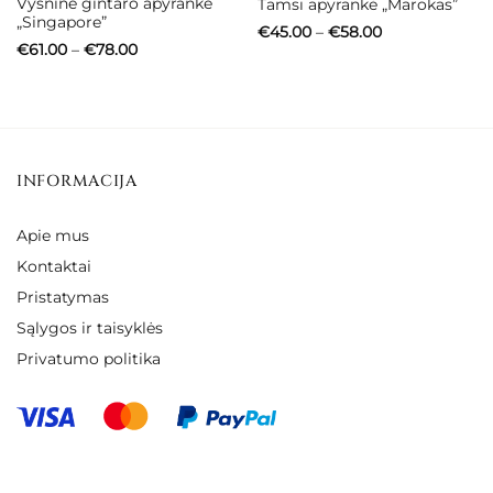
Vyšninė gintaro apyrankė
Tamsi apyrankė „Marokas”
„Singapore”
Price
€
45.00
–
€
58.00
range:
Price
€
61.00
–
€
78.00
€45.00
range:
through
€61.00
€58.00
through
€78.00
INFORMACIJA
Apie mus
Kontaktai
Pristatymas
Sąlygos ir taisyklės
Privatumo politika