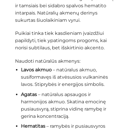
ir tamsiais bei sidabro spalvos hematito
intarpais. Natūralių akmenų derinys
sukurtas šiuolaikiniam vyrui.
Puikiai tinka tiek kasdieniam įvaizdžiui
papildyti, tiek ypatingoms progoms, kai
norisi subtilaus, bet išskirtinio akcento.
Naudoti natūralūs akmenys:
Lavos akmuo
– natūralus akmuo,
susiformavęs iš atvėsusios vulkaninės
lavos. Stiprybės ir energijos simbolis.
Agatas
– natūralus apsaugos ir
harmonijos akmuo. Skatina emocinę
pusiausvyrą, stiprina vidinę ramybę ir
gerina koncentraciją.
Hematitas
– ramybės ir pusiausvyros