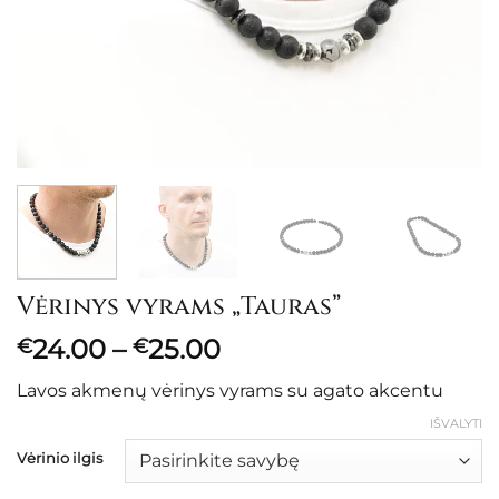
Vėrinys vyrams „Tauras”
Price
24.00
–
25.00
€
€
range:
Lavos akmenų vėrinys vyrams su agato akcentu
€24.00
through
IŠVALYTI
€25.00
Vėrinio ilgis