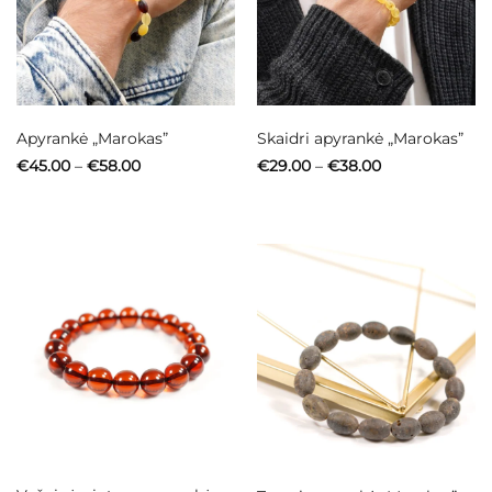
Apyrankė „Marokas”
Skaidri apyrankė „Marokas”
Price
Price
€
45.00
–
€
58.00
€
29.00
–
€
38.00
range:
range:
€45.00
€29.00
through
through
€58.00
€38.00