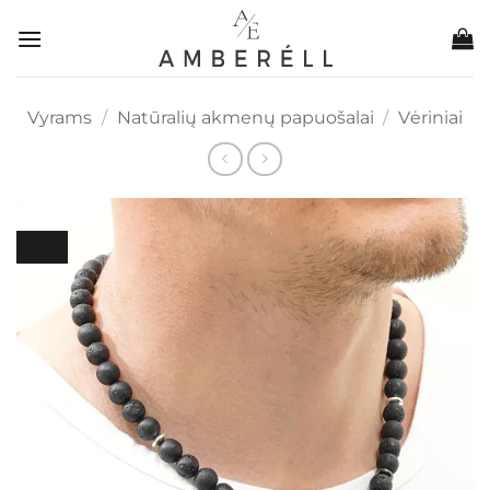
Skip
to
content
Vyrams
/
Natūralių akmenų papuošalai
/
Vėriniai
-50%