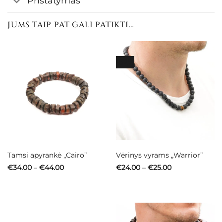
Pristatymas
JUMS TAIP PAT GALI PATIKTI…
-52%
Tamsi apyrankė „Cairo”
Vėrinys vyrams „Warrior”
Price
Price
€
34.00
–
€
44.00
€
24.00
–
€
25.00
range:
range:
€34.00
€24.00
through
through
€44.00
€25.00