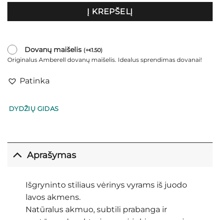
Į KREPŠELĮ
Dovanų maišelis
(
+
1.50
)
€
Originalus Amberell dovanų maišelis. Idealus sprendimas dovanai!
Patinka
DYDŽIŲ GIDAS
Aprašymas
Išgryninto stiliaus vėrinys vyrams iš juodo
lavos akmens.
Natūralus akmuo, subtili prabanga ir