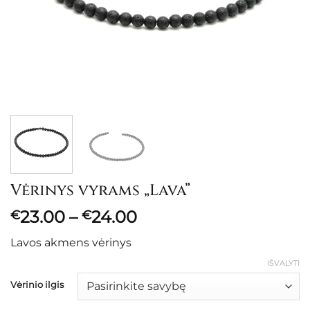
Vėrinys vyrams „Lava”
Price
23.00
–
24.00
€
€
range:
Lavos akmens vėrinys
€23.00
through
IŠVALYTI
€24.00
Vėrinio ilgis