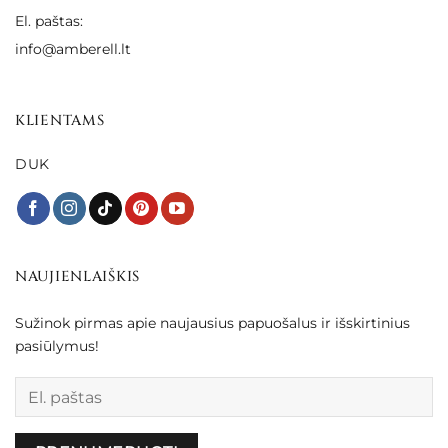
El. paštas:
info@amberell.lt
KLIENTAMS
DUK
NAUJIENLAIŠKIS
Sužinok pirmas apie naujausius papuošalus ir išskirtinius
pasiūlymus!