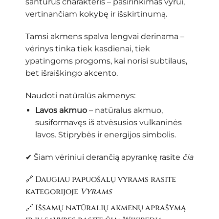
santūrus charakteris – pasirinkimas vyrui,
vertinančiam kokybę ir išskirtinumą.
Tamsi akmens spalva lengvai derinama –
vėrinys tinka tiek kasdienai, tiek
ypatingoms progoms, kai norisi subtilaus,
bet išraiškingo akcento.
Naudoti natūralūs akmenys:
Lavos akmuo
– natūralus akmuo,
susiformavęs iš atvėsusios vulkaninės
lavos. Stiprybės ir energijos simbolis.
✔ Šiam vėriniui derančią apyrankę rasite
čia
🔗 Daugiau papuošalų vyrams rasite
kategorijoje
Vyrams
🔗 Išsamų natūralių akmenų aprašymą