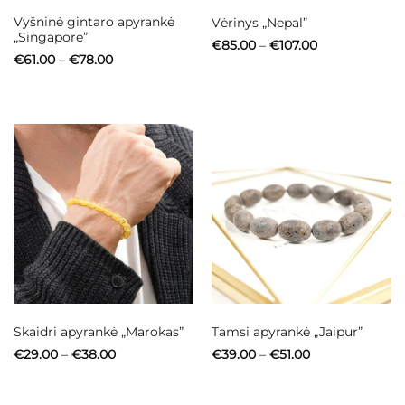
Vyšninė gintaro apyrankė
Vėrinys „Nepal”
„Singapore”
Price
€
85.00
–
€
107.00
range:
Price
€
61.00
–
€
78.00
€85.00
range:
through
€61.00
€107.00
through
€78.00
Skaidri apyrankė „Marokas”
Tamsi apyrankė „Jaipur”
Price
Price
€
29.00
–
€
38.00
€
39.00
–
€
51.00
range:
range:
€29.00
€39.00
through
through
€38.00
€51.00