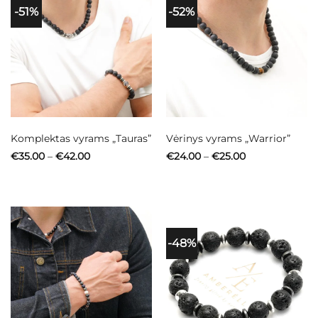
-51%
-52%
Komplektas vyrams „Tauras”
Vėrinys vyrams „Warrior”
Price
Price
€
35.00
–
€
42.00
€
24.00
–
€
25.00
range:
range:
€35.00
€24.00
through
through
€42.00
€25.00
-48%