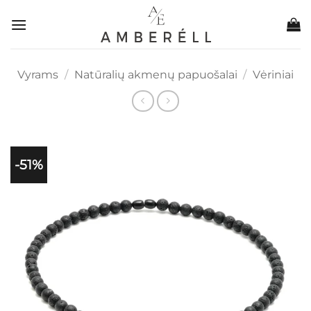
Skip
to
content
Vyrams
/
Natūralių akmenų papuošalai
/
Vėriniai
-51%