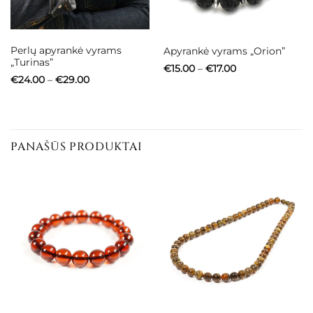
Perlų apyrankė vyrams
Apyrankė vyrams „Orion”
„Turinas”
Price
€
15.00
–
€
17.00
range:
Price
€
24.00
–
€
29.00
€15.00
range:
through
€24.00
€17.00
through
€29.00
PANAŠŪS PRODUKTAI