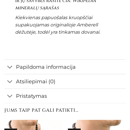
ir jų savybes rasite čia:
Wikipedia
mineralų sąrašas
Kiekvienas papuošalas kruopščiai
supakuojamas originalioje Amberell
dėžutėje, todėl yra tinkamas dovanai.
Papildoma informacija
Atsiliepimai (0)
Pristatymas
JUMS TAIP PAT GALI PATIKTI…