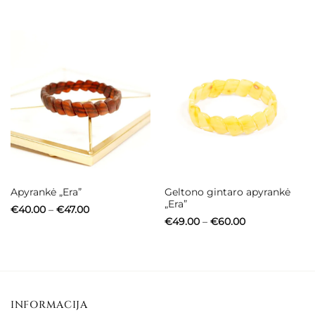
through
through
€58.00
€51.00
Geltono gintaro apyrankė
Apyrankė „Era”
„Era”
Price
€
40.00
–
€
47.00
range:
Price
€
49.00
–
€
60.00
€40.00
range:
through
€49.00
€47.00
through
€60.00
INFORMACIJA