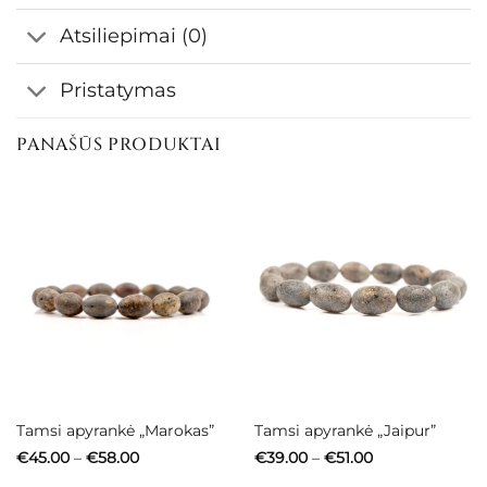
Atsiliepimai (0)
Pristatymas
PANAŠŪS PRODUKTAI
Tamsi apyrankė „Marokas”
Tamsi apyrankė „Jaipur”
Price
Price
€
45.00
–
€
58.00
€
39.00
–
€
51.00
range:
range:
€45.00
€39.00