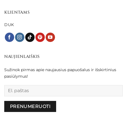
KLIENTAMS
DUK
NAUJIENLAIŠKIS
Sužinok pirmas apie naujausius papuošalus ir išskirtinius
pasiūlymus!
Palikite šį lauką tuščią.