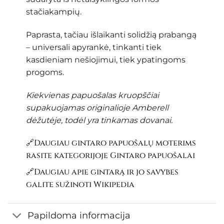
stačiakampių.
Paprasta, tačiau išlaikanti solidžią prabangą
– universali apyrankė, tinkanti tiek
kasdieniam nešiojimui, tiek ypatingoms
progoms.
Kiekvienas papuošalas kruopščiai
supakuojamas originalioje Amberell
dėžutėje, todėl yra tinkamas dovanai.
🔗Daugiau gintaro papuošalų moterims
rasite kategorijoje
Gintaro papuošalai
🔗Daugiau apie gintarą ir jo savybes
galite sužinoti
Wikipedia
Papildoma informacija