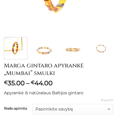
Marga gintaro apyrankė
„Mumbai” smulki
Price
35.00
–
44.00
€
€
range:
Apyrankė iš natūralaus Baltijos gintaro
€35.00
through
IŠVALYTI
€44.00
Riešo apimtis