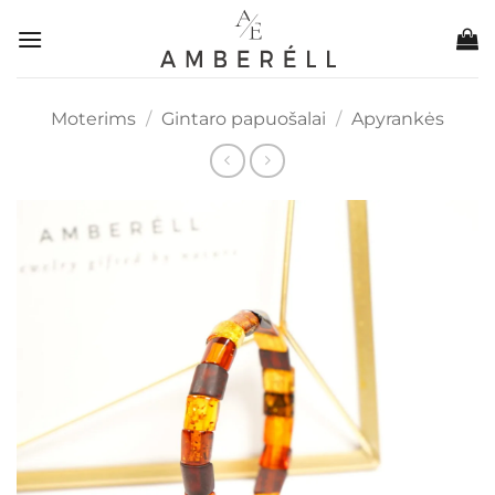
Skip
to
content
Moterims
/
Gintaro papuošalai
/
Apyrankės