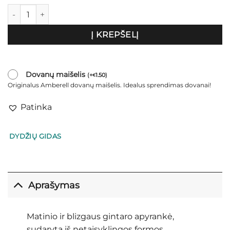
produkto kiekis: Marga gintaro apyrankė "Mumbai" smulki
Į KREPŠELĮ
Dovanų maišelis
(
+
1.50
)
€
Originalus Amberell dovanų maišelis. Idealus sprendimas dovanai!
Patinka
DYDŽIŲ GIDAS
Aprašymas
Matinio ir blizgaus gintaro apyrankė,
sudaryta iš netaisyklingos formos