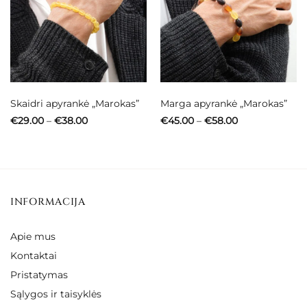
Skaidri apyrankė „Marokas”
Marga apyrankė „Marokas”
Price
Price
€
29.00
–
€
38.00
€
45.00
–
€
58.00
range:
range:
€29.00
€45.00
through
through
€38.00
€58.00
INFORMACIJA
Apie mus
Kontaktai
Pristatymas
Sąlygos ir taisyklės