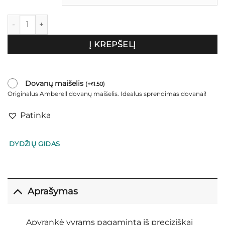
produkto kiekis: Apyrankė vyrams „Noir Edge"
Į KREPŠELĮ
Dovanų maišelis
(
+
1.50
)
€
Originalus Amberell dovanų maišelis. Idealus sprendimas dovanai!
Patinka
DYDŽIŲ GIDAS
Aprašymas
Apyrankė vyrams pagaminta iš preciziškai