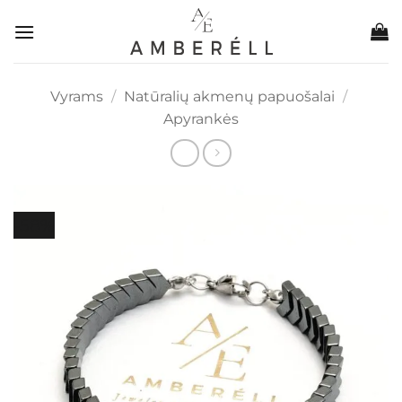
Skip
to
content
Vyrams
/
Natūralių akmenų papuošalai
/
Apyrankės
-58%