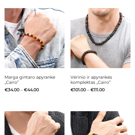
Marga gintaro apyrankė
Vėrinio ir apyrankės
„Cairo”
komplektas „Cairo”
Price
Price
€
34.00
–
€
44.00
€
101.00
–
€
111.00
range:
range:
€34.00
€101.00
through
through
€44.00
€111.00