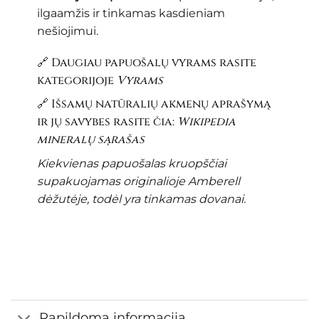
ilgaamžis ir tinkamas kasdieniam
nešiojimui.
🔗 Daugiau papuošalų vyrams rasite
kategorijoje
Vyrams
🔗 Išsamų natūralių akmenų aprašymą
ir jų savybes rasite čia:
Wikipedia
mineralų sąrašas
Kiekvienas papuošalas kruopščiai
supakuojamas originalioje Amberell
dėžutėje, todėl yra tinkamas dovanai.
Papildoma informacija