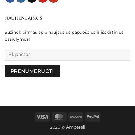
NAUJIENLAIŠKIS
Sužinok pirmas apie naujausius papuošalus ir išskirtinius
pasiūlymus!
Palikite šį lauką tuščią.
Visa
MasterCard
Paysera
PayPal
2026 ©
Amberell