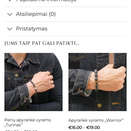
Atsiliepimai (0)
Pristatymas
JUMS TAIP PAT GALI PATIKTI…
-50%
Perlų apyrankė vyrams
Apyrankė vyrams „Warrior”
„Turinas”
Price
€
16.00
–
€
19.00
range: