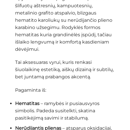
šlifuotų aštresnių, kampuotesnių,
metalinio grafito atspalvio, blizgaus
hematito karoliukų su nerūdijančio plieno
karabino užsegimu. Rodyklės formos
hematitas kuria grandinėlės įspūdį, tačiau
išlaiko lengvumą ir komfortą kasdieniam
dėvėjimui.
Tai aksesuaras vyrui, kuris renkasi
šiuolaikinę estetiką, aiškų dizainą ir subtilų,
bet juntamą prabangos akcentą.
Pagaminta iš:
Hematitas
– ramybės ir pusiausvyros
simbolis. Padeda susitelkti, skatina
pasitikėjimą savimi ir stabilumą.
Nerūdijantis plienas
– atsparus oksidacijai,