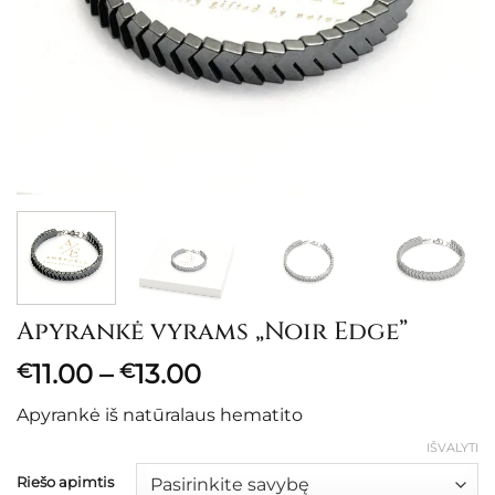
Apyrankė vyrams „Noir Edge”
Price
11.00
–
13.00
€
€
range:
Apyrankė iš natūralaus hematito
€11.00
through
IŠVALYTI
€13.00
Riešo apimtis