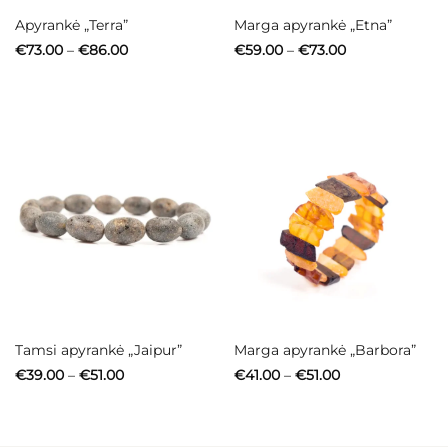
Apyrankė „Terra”
Marga apyrankė „Etna”
Price
Price
€
73.00
–
€
86.00
€
59.00
–
€
73.00
range:
range:
€73.00
€59.00
through
through
€86.00
€73.00
Tamsi apyrankė „Jaipur”
Marga apyrankė „Barbora”
Price
Price
€
39.00
–
€
51.00
€
41.00
–
€
51.00
range:
range:
€39.00
€41.00
through
through
€51.00
€51.00