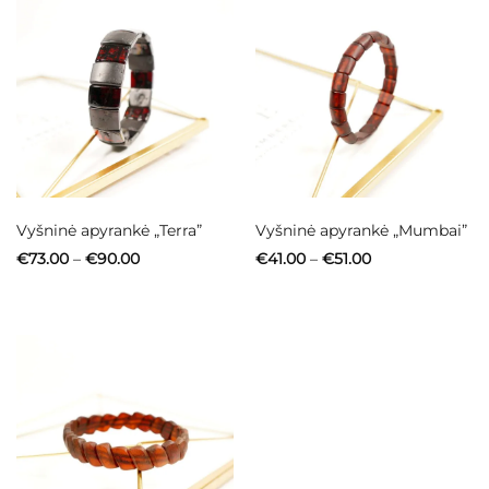
Vyšninė apyrankė „Terra”
Vyšninė apyrankė „Mumbai”
Price
Price
€
73.00
–
€
90.00
€
41.00
–
€
51.00
range:
range:
€73.00
€41.00
through
through
€90.00
€51.00