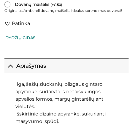
Dovanų maišelis
(
+
1.50
)
€
Originalus Amberell dovanų maišelis. Idealus sprendimas dovanai!
Patinka
DYDŽIŲ GIDAS
Aprašymas
Ilga, šešių sluoksnių, blizgaus gintaro
apyrankė, sudaryta iš netaisyklingos
apvalios formos, margų gintarėlių ant
vielutės.
Išskirtinio dizaino apyrankė, sukurianti
masyvumo įspūdį.