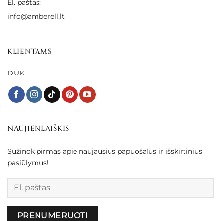
El. paštas:
info@amberell.lt
KLIENTAMS
DUK
NAUJIENLAIŠKIS
Sužinok pirmas apie naujausius papuošalus ir išskirtinius
pasiūlymus!
Palikite šį lauką tuščią.