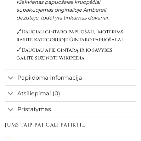
Kiekvienas papuošalas kruopščiai
supakuojamas originalioje Amberell
dėžutėje, todėl yra tinkamas dovanai.
🔗Daugiau gintaro papuošalų moterims
rasite kategorijoje
Gintaro papuošalai
🔗Daugiau apie gintarą ir jo savybes
galite sužinoti
Wikipedia
Papildoma informacija
Atsiliepimai (0)
Pristatymas
JUMS TAIP PAT GALI PATIKTI…