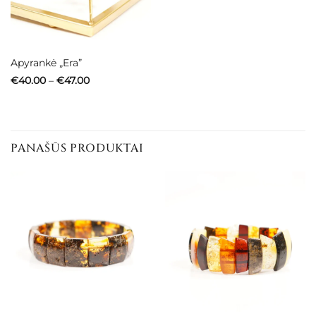
Apyrankė „Era”
Price
€
40.00
–
€
47.00
range:
€40.00
through
€47.00
PANAŠŪS PRODUKTAI