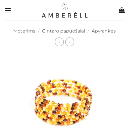
Skip
to
content
Moterims
/
Gintaro papuošalai
/
Apyrankės