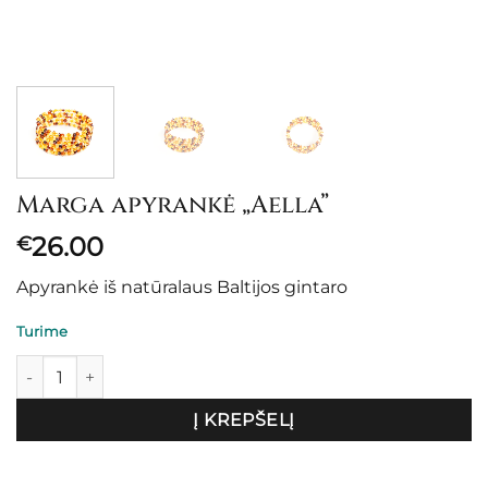
Marga apyrankė „Aella”
26.00
€
Apyrankė iš natūralaus Baltijos gintaro
Turime
produkto kiekis: Marga apyrankė "Aella"
Į KREPŠELĮ