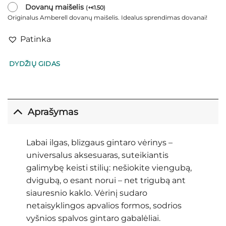
Dovanų maišelis
(
+
1.50
)
€
Originalus Amberell dovanų maišelis. Idealus sprendimas dovanai!
Patinka
DYDŽIŲ GIDAS
Aprašymas
Labai ilgas, blizgaus gintaro vėrinys –
universalus aksesuaras, suteikiantis
galimybę keisti stilių: nešiokite viengubą,
dvigubą, o esant norui – net trigubą ant
siauresnio kaklo. Vėrinį sudaro
netaisyklingos apvalios formos, sodrios
vyšnios spalvos gintaro gabalėliai.