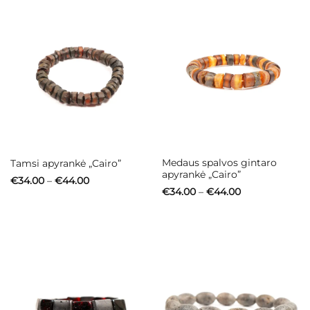
Medaus spalvos gintaro
Tamsi apyrankė „Cairo”
apyrankė „Cairo”
Price
€
34.00
–
€
44.00
range:
Price
€
34.00
–
€
44.00
€34.00
range:
through
€34.00
€44.00
through
€44.00