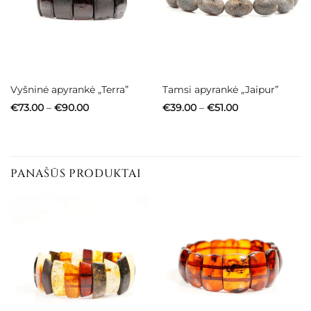
Vyšninė apyrankė „Terra”
Tamsi apyrankė „Jaipur”
Price
Price
€
73.00
–
€
90.00
€
39.00
–
€
51.00
range:
range:
€73.00
€39.00
through
through
€90.00
€51.00
PANAŠŪS PRODUKTAI