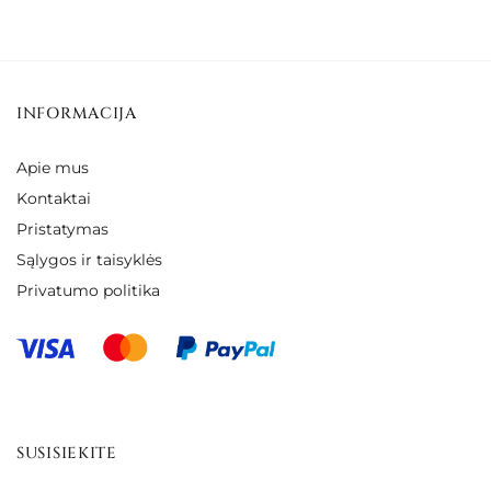
through
€35.00
€51.00
through
€44.00
INFORMACIJA
Apie mus
Kontaktai
Pristatymas
Sąlygos ir taisyklės
Privatumo politika
SUSISIEKITE