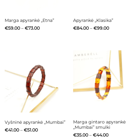
Marga apyrankė „Etna”
Apyrankė „Klasika”
Price
Price
€
59.00
–
€
73.00
€
84.00
–
€
99.00
range:
range:
€59.00
€84.00
through
through
€73.00
€99.00
Marga gintaro apyrankė
Vyšninė apyrankė „Mumbai”
„Mumbai” smulki
Price
€
41.00
–
€
51.00
range:
Price
€
35.00
–
€
44.00
€41.00
range: