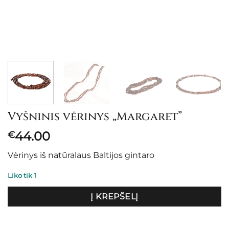
Vyšninis vėrinys „Margaret”
44.00
€
Vėrinys iš natūralaus Baltijos gintaro
Liko tik 1
Į KREPŠELĮ