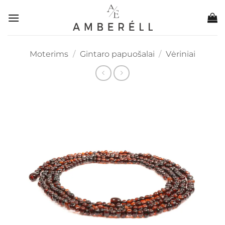
Skip
to
content
Moterims
/
Gintaro papuošalai
/
Vėriniai