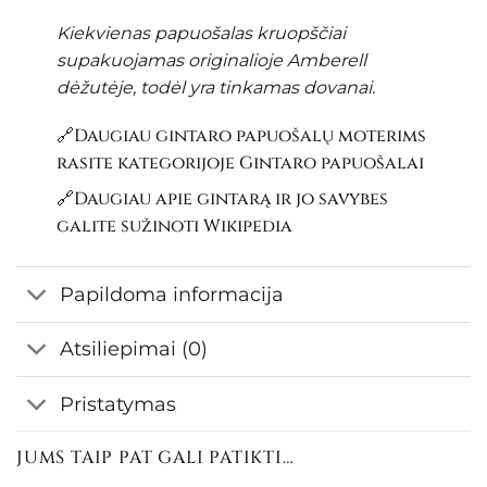
Kiekvienas papuošalas kruopščiai
supakuojamas originalioje Amberell
dėžutėje, todėl yra tinkamas dovanai.
🔗Daugiau gintaro papuošalų moterims
rasite kategorijoje
Gintaro papuošalai
🔗Daugiau apie gintarą ir jo savybes
galite sužinoti
Wikipedia
Papildoma informacija
Atsiliepimai (0)
Pristatymas
JUMS TAIP PAT GALI PATIKTI…