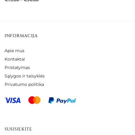
€49.00
range:
through
€73.00
€60.00
through
€90.00
INFORMACIJA
Apie mus
Kontaktai
Pristatymas
Sąlygos ir taisyklės
Privatumo politika
SUSISIEKITE