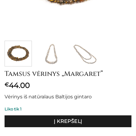
Tamsus vėrinys „Margaret”
44.00
€
Vėrinys iš natūralaus Baltijos gintaro
Liko tik 1
Į KREPŠELĮ