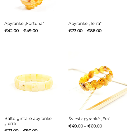
Apyrankė „Fortūna”
Apyrankė „Terra”
Price
Price
€
42.00
–
€
49.00
€
73.00
–
€
86.00
range:
range:
€42.00
€73.00
through
through
€49.00
€86.00
Balto gintaro apyrankė
Šviesi apyrankė „Era”
„Terra”
Price
€
49.00
–
€
60.00
range:
Price
€
73.00
–
€
90.00