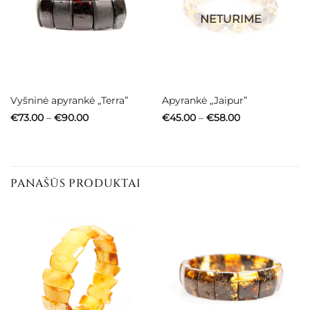
NETURIME
Vyšninė apyrankė „Terra”
Apyrankė „Jaipur”
Price
Price
€
73.00
–
€
90.00
€
45.00
–
€
58.00
range:
range:
€73.00
€45.00
through
through
€90.00
€58.00
PANAŠŪS PRODUKTAI