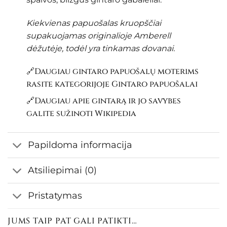
Kiekvienas papuošalas kruopščiai
supakuojamas originalioje Amberell
dėžutėje, todėl yra tinkamas dovanai.
🔗Daugiau gintaro papuošalų moterims
rasite kategorijoje
Gintaro papuošalai
🔗Daugiau apie gintarą ir jo savybes
galite sužinoti
Wikipedia
Papildoma informacija
Atsiliepimai (0)
Pristatymas
JUMS TAIP PAT GALI PATIKTI…