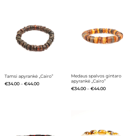
Medaus spalvos gintaro
Tamsi apyrankė „Cairo”
apyrankė „Cairo”
Price
€
34.00
–
€
44.00
range:
Price
€
34.00
–
€
44.00
€34.00
range:
through
€34.00
€44.00
through
€44.00