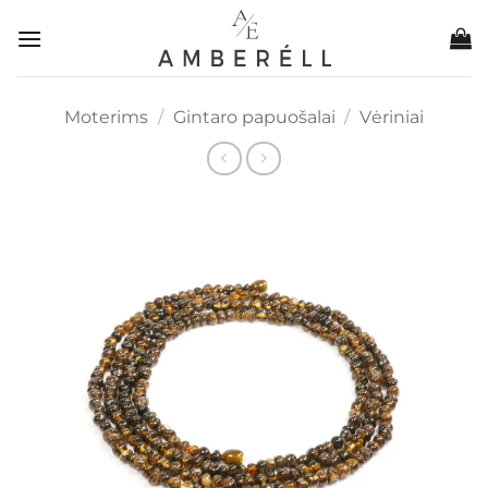
Skip
to
content
Moterims
/
Gintaro papuošalai
/
Vėriniai