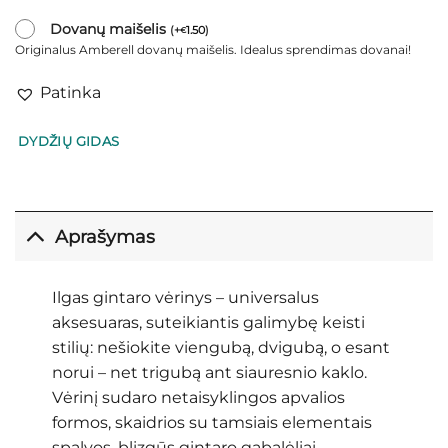
Dovanų maišelis
(
+
1.50
)
€
Originalus Amberell dovanų maišelis. Idealus sprendimas dovanai!
Patinka
DYDŽIŲ GIDAS
Aprašymas
Ilgas gintaro vėrinys – universalus
aksesuaras, suteikiantis galimybę keisti
stilių: nešiokite viengubą, dvigubą, o esant
norui – net trigubą ant siauresnio kaklo.
Vėrinį sudaro netaisyklingos apvalios
formos, skaidrios su tamsiais elementais
spalvos, blizgūs gintaro gabalėliai.