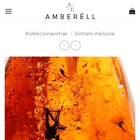
Skip
to
content
Kolekcionavimas
/
Gintaro inkliuzai