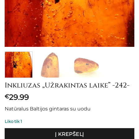
Inkliuzas „Užrakintas laike” -242-
29.99
€
Natūralus Baltijos gintaras su uodu
Liko tik 1
Į KREPŠELĮ