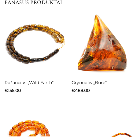
PANAŠŪS PRODUKTAI
Rožančius „Wild Earth”
Grynuolis „Burė”
€
155.00
€
488.00