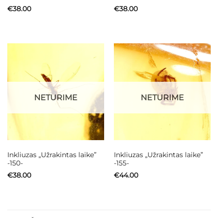
€
38.00
€
38.00
NETURIME
NETURIME
Inkliuzas „Užrakintas laike”
Inkliuzas „Užrakintas laike”
-150-
-155-
€
38.00
€
44.00