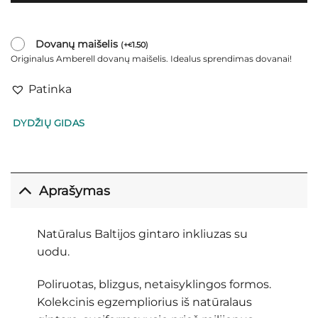
Dovanų maišelis
(
+
1.50
)
€
Originalus Amberell dovanų maišelis. Idealus sprendimas dovanai!
Patinka
DYDŽIŲ GIDAS
Aprašymas
Natūralus Baltijos gintaro inkliuzas su
uodu.
Poliruotas, blizgus, netaisyklingos formos.
Kolekcinis egzempliorius iš natūralaus