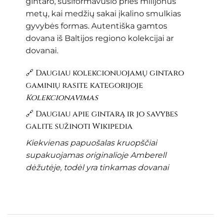
gintaro, susiformavusio prieš milijonus
metų, kai medžių sakai įkalino smulkias
gyvybės formas. Autentiška gamtos
dovana iš Baltijos regiono kolekcijai ar
dovanai.
🔗 Daugiau kolekcionuojamų gintaro
gaminių rasite kategorijoje
Kolekcionavimas
🔗 Daugiau apie gintarą ir jo savybes
galite sužinoti
Wikipedia
Kiekvienas papuošalas kruopščiai
supakuojamas originalioje Amberell
dėžutėje, todėl yra tinkamas dovanai