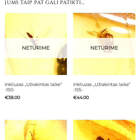
JUMS TAIP PAT GALI PATIKTI…
NETURIME
NETURIME
Inkliuzas „Užrakintas laike”
Inkliuzas „Užrakintas laike”
-150-
-155-
€
38.00
€
44.00