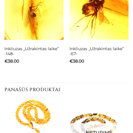
Inkliuzas „Užrakintas laike”
Inkliuzas „Užrakintas laike”
-148-
-67-
€
38.00
€
38.00
PANAŠŪS PRODUKTAI
NETURIME