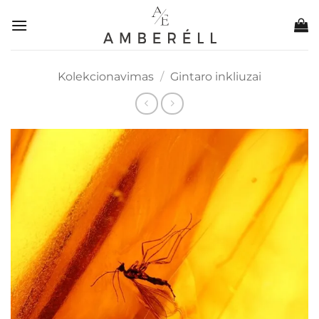
Skip
to
content
Kolekcionavimas
/
Gintaro inkliuzai