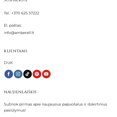
SUSISIEKITE
Tel.: +370 625 57222
El. paštas:
info@amberell.lt
KLIENTAMS
DUK
NAUJIENLAIŠKIS
Sužinok pirmas apie naujausius papuošalus ir išskirtinius
pasiūlymus!