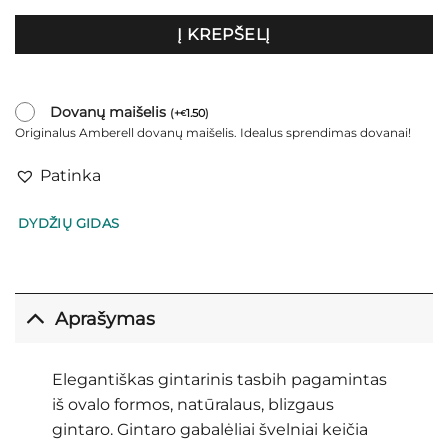
Į KREPŠELĮ
Dovanų maišelis
(
+
1.50
)
€
Originalus Amberell dovanų maišelis. Idealus sprendimas dovanai!
Patinka
DYDŽIŲ GIDAS
Aprašymas
Elegantiškas gintarinis tasbih pagamintas
iš ovalo formos, natūralaus, blizgaus
gintaro. Gintaro gabalėliai švelniai keičia