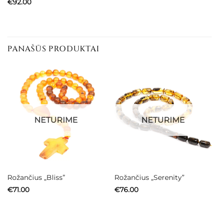
€
92.00
PANAŠŪS PRODUKTAI
NETURIME
NETURIME
Rožančius „Bliss”
Rožančius „Serenity”
€
71.00
€
76.00