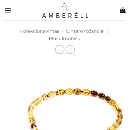
Skip
to
content
Kolekcionavimas
/
Gintaro rožančiai
/
Musulmoniški