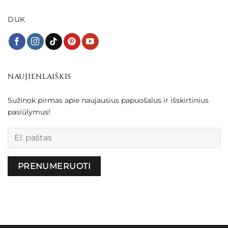
DUK
NAUJIENLAIŠKIS
Sužinok pirmas apie naujausius papuošalus ir išskirtinius
pasiūlymus!
Palikite šį lauką tuščią.