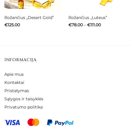
Rožančius „Desert Gold”
Rožančius „Luteus”
Price
€
125.00
€
78.00
–
€
111.00
range:
€78.00
through
€111.00
INFORMACIJA
Apie mus
Kontaktai
Pristatymas
Sąlygos ir taisyklės
Privatumo politika