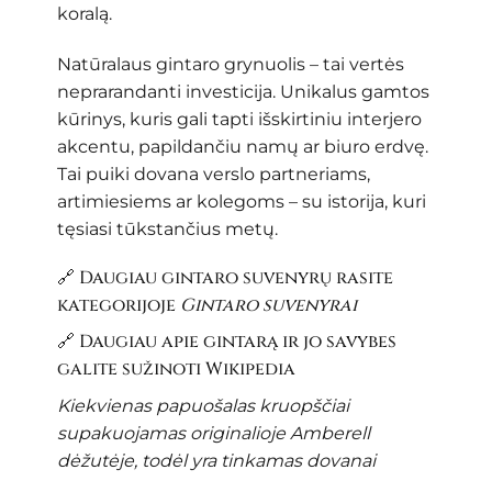
koralą.
Natūralaus gintaro grynuolis – tai vertės
neprarandanti investicija. Unikalus gamtos
kūrinys, kuris gali tapti išskirtiniu interjero
akcentu, papildančiu namų ar biuro erdvę.
Tai puiki dovana verslo partneriams,
artimiesiems ar kolegoms – su istorija, kuri
tęsiasi tūkstančius metų.
🔗 Daugiau gintaro suvenyrų rasite
kategorijoje
Gintaro suvenyrai
🔗 Daugiau apie gintarą ir jo savybes
galite sužinoti
Wikipedia
Kiekvienas papuošalas kruopščiai
supakuojamas originalioje Amberell
dėžutėje, todėl yra tinkamas dovanai