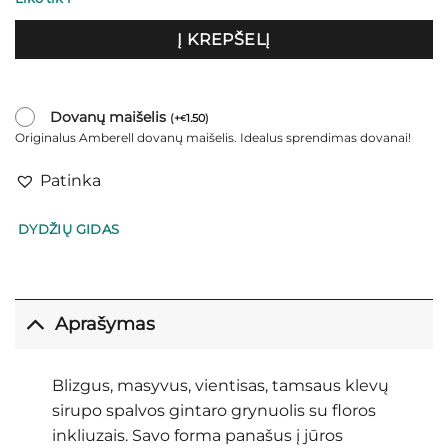
Į KREPŠELĮ
Dovanų maišelis
(
+
1.50
)
€
Originalus Amberell dovanų maišelis. Idealus sprendimas dovanai!
Patinka
DYDŽIŲ GIDAS
Aprašymas
Blizgus, masyvus, vientisas, tamsaus klevų
sirupo spalvos gintaro grynuolis su floros
inkliuzais. Savo forma panašus į jūros