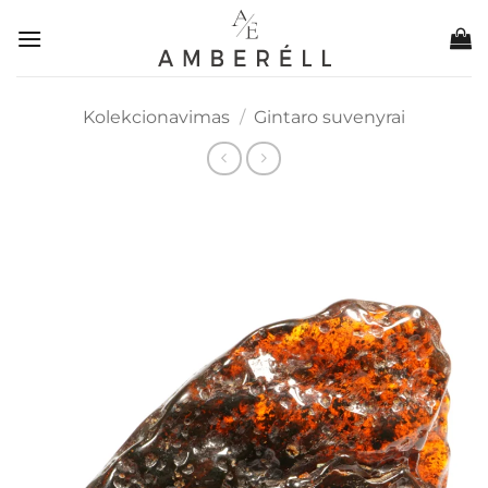
Skip
to
content
Kolekcionavimas
/
Gintaro suvenyrai