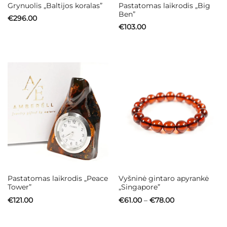
Pastatomas laikrodis „Big
Grynuolis „Baltijos koralas”
Ben”
€
296.00
€
103.00
Pastatomas laikrodis „Peace
Vyšninė gintaro apyrankė
Tower”
„Singapore”
Price
€
121.00
€
61.00
–
€
78.00
range:
€61.00
through
€78.00