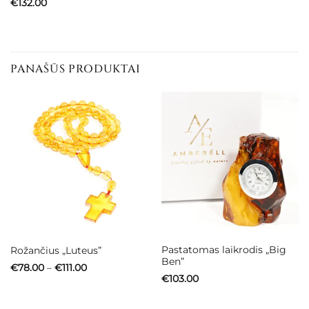
€
132.00
PANAŠŪS PRODUKTAI
Pastatomas laikrodis „Big
Rožančius „Luteus”
Ben”
Price
€
78.00
–
€
111.00
range:
€
103.00
€78.00
through
€111.00