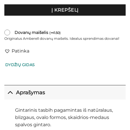
Į KREPŠELĮ
Dovanų maišelis
(
+
1.50
)
€
Originalus Amberell dovanų maišelis. Idealus sprendimas dovanai!
Patinka
DYDŽIŲ GIDAS
Aprašymas
Gintarinis tasbih pagamintas iš natūralaus,
blizgaus, ovalo formos, skaidrios-medaus
spalvos gintaro.