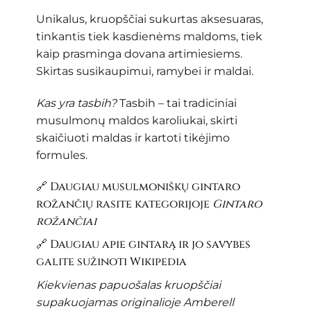
Unikalus, kruopščiai sukurtas aksesuaras,
tinkantis tiek kasdienėms maldoms, tiek
kaip prasminga dovana artimiesiems.
Skirtas susikaupimui, ramybei ir maldai.
Kas yra tasbih?
Tasbih – tai tradiciniai
musulmonų maldos karoliukai, skirti
skaičiuoti maldas ir kartoti tikėjimo
formules.
🔗 Daugiau musulmoniškų gintaro
rožančių rasite kategorijoje
Gintaro
rožančiai
🔗 Daugiau apie gintarą ir jo savybes
galite sužinoti
Wikipedia
Kiekvienas papuošalas kruopščiai
supakuojamas originalioje Amberell