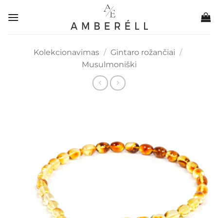
Skip
to
content
Kolekcionavimas
/
Gintaro rožančiai
/
Musulmoniški