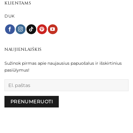
KLIENTAMS
DUK
NAUJIENLAIŠKIS
Sužinok pirmas apie naujausius papuošalus ir išskirtinius
pasiūlymus!
Palikite šį lauką tuščią.