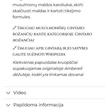
musulmonų maldos karoliukai, skirti
skaičiuoti maldas ir kartoti tikėjimo
formules.
🔗 Daugiau musulmoniškų gintaro
rožančių rasite kategorijoje
Gintaro
rožančiai
🔗 Daugiau apie gintarą ir jo savybes
galite sužinoti
Wikipedia
Kiekvienas papuošalas kruopščiai
supakuojamas originalioje Amberell
dėžutėje, todėl yra tinkamas dovanai
Video
Papildoma informacija