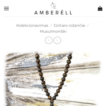
Skip
to
content
Kolekcionavimas
/
Gintaro rožančiai
/
Musulmoniški