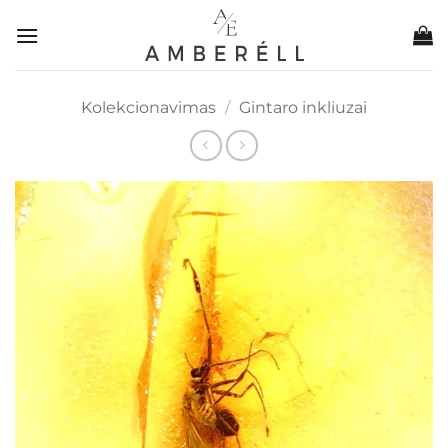
Skip
to
content
Kolekcionavimas
/
Gintaro inkliuzai