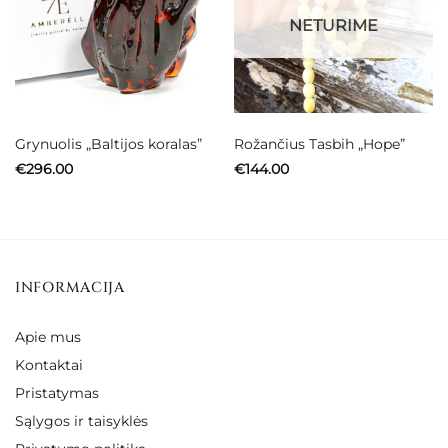
NETURIME
Grynuolis „Baltijos koralas”
Rožančius Tasbih „Hope”
€
296.00
€
144.00
INFORMACIJA
Apie mus
Kontaktai
Pristatymas
Sąlygos ir taisyklės