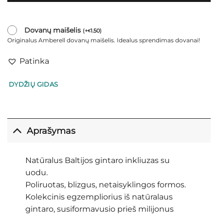
Dovanų maišelis
(
+
1.50
)
€
Originalus Amberell dovanų maišelis. Idealus sprendimas dovanai!
Patinka
DYDŽIŲ GIDAS
Aprašymas
Natūralus Baltijos gintaro inkliuzas su
uodu.
Poliruotas, blizgus, netaisyklingos formos.
Kolekcinis egzempliorius iš natūralaus
gintaro, susiformavusio prieš milijonus