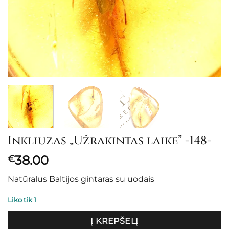
Inkliuzas „Užrakintas laike” -148-
38.00
€
Natūralus Baltijos gintaras su uodais
Liko tik 1
Į KREPŠELĮ