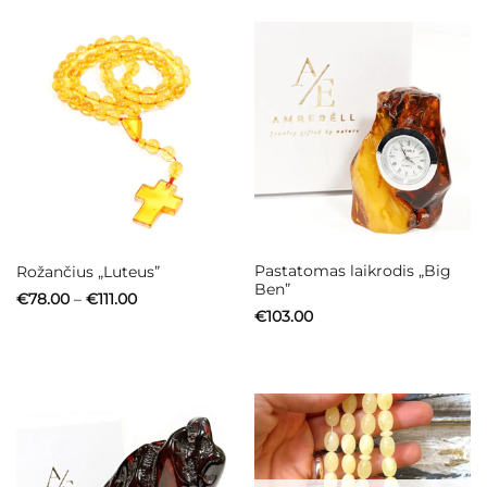
Pastatomas laikrodis „Big
Rožančius „Luteus”
Ben”
Price
€
78.00
–
€
111.00
range:
€
103.00
€78.00
through
€111.00