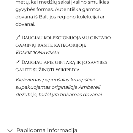
metų, kai medžių sakai įkalino smulkias
gyvybės formas. Autentiška gamtos
dovana iš Baltijos regiono kolekcijai ar
dovanai.
🔗 Daugiau kolekcionuojamų gintaro
gaminių rasite kategorijoje
Kolekcionavimas
🔗 Daugiau apie gintarą ir jo savybes
galite sužinoti
Wikipedia
Kiekvienas papuošalas kruopščiai
supakuojamas originalioje Amberell
dėžutėje, todėl yra tinkamas dovanai
Papildoma informacija