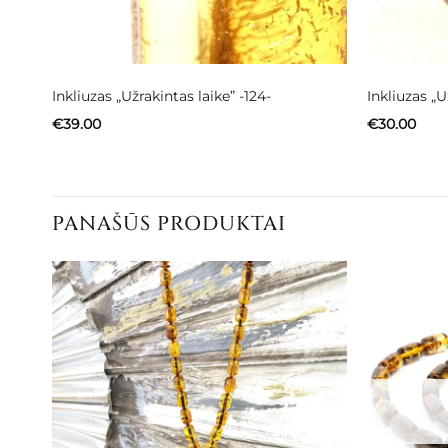
Inkliuzas „Užrakintas laike” -124-
Inkliuzas „U
€
39.00
€
30.00
PANAŠŪS PRODUKTAI