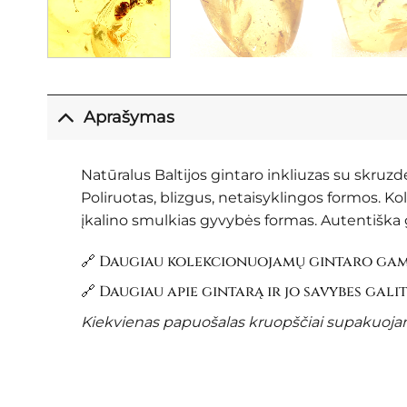
Aprašymas
Natūralus Baltijos gintaro inkliuzas su skruzd
Poliruotas, blizgus, netaisyklingos formos. K
įkalino smulkias gyvybės formas. Autentiška g
🔗 Daugiau kolekcionuojamų gintaro gami
🔗 Daugiau apie gintarą ir jo savybes gali
Kiekvienas papuošalas kruopščiai supakuojama