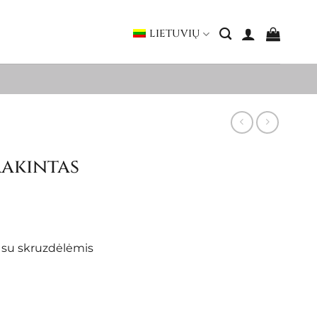
LIETUVIŲ
rakintas
s su skruzdėlėmis