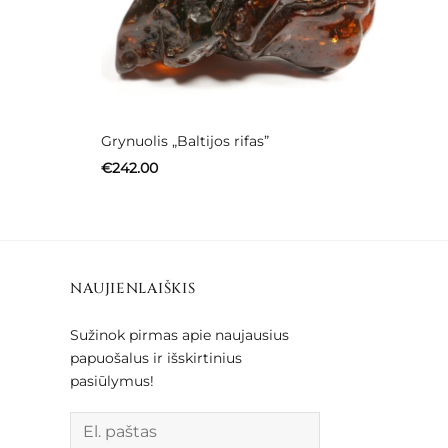
Grynuolis „Baltijos rifas”
€
242.00
NAUJIENLAIŠKIS
Sužinok pirmas apie naujausius
papuošalus ir išskirtinius
pasiūlymus!