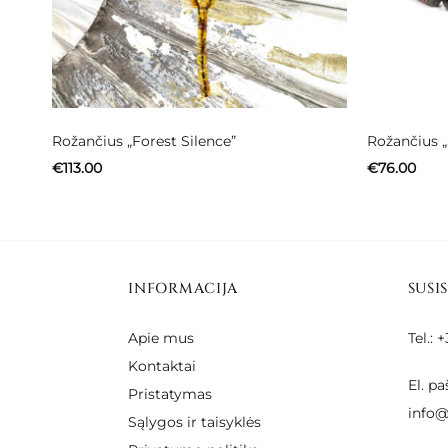
Rožančius „Forest Silence”
Rožančius „
€
113.00
€
76.00
INFORMACIJA
SUSI
Apie mus
Tel.:
Kontaktai
El. pa
Pristatymas
info@
Sąlygos ir taisyklės