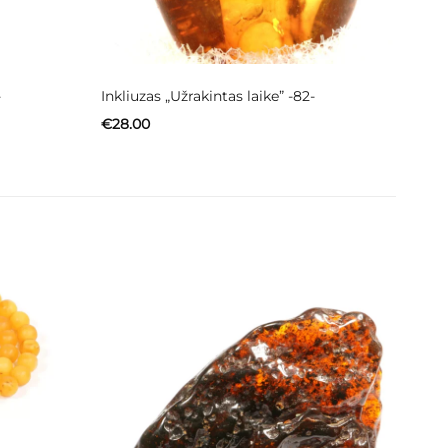
-
Inkliuzas „Užrakintas laike” -82-
€
28.00