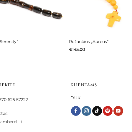
Serenity”
Rožančius „Aureus”
€
145.00
SIEKITE
KLIENTAMS
DUK
 +370 625 57222
štas:
amberell.lt