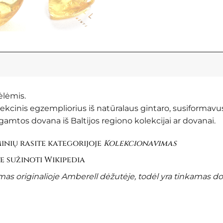
ėlėmis.
olekcinis egzempliorius iš natūralaus gintaro, susiformavu
amtos dovana iš Baltijos regiono kolekcijai ar dovanai.
nių rasite kategorijoje
Kolekcionavimas
te sužinoti
Wikipedia
s originalioje Amberell dėžutėje, todėl yra tinkamas d