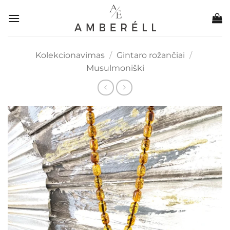
Skip
to
content
Kolekcionavimas
/
Gintaro rožančiai
/
Musulmoniški