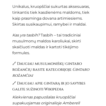
Unikalus, kruopščiai sukurtas aksesuaras,
tinkantis tiek kasdienėms maldoms, tiek
kaip prasminga dovana artimiesiems.
Skirtas susikaupimui, ramybei ir maldai.
Kas yra tasbih?
Tasbih – tai tradiciniai
musulmonų maldos karoliukai, skirti
skaičiuoti maldas ir kartoti tikėjimo
formules.
🔗 Daugiau musulmoniškų gintaro
rožančių rasite kategorijoje
Gintaro
rožančiai
🔗 Daugiau apie gintarą ir jo savybes
galite sužinoti
Wikipedia
Kiekvienas papuošalas kruopščiai
supakuojamas originalioje Amberell