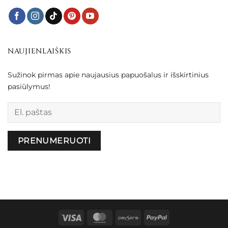
NAUJIENLAIŠKIS
Sužinok pirmas apie naujausius papuošalus ir išskirtinius
pasiūlymus!
Palikite šį lauką tuščią.
Visa
MasterCard
Paysera
PayPal