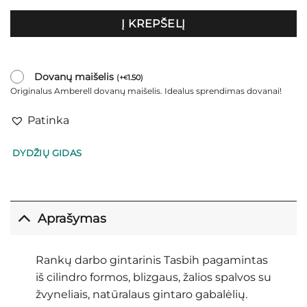
Į KREPŠELĮ
Dovanų maišelis
(
+
1.50
)
€
Originalus Amberell dovanų maišelis. Idealus sprendimas dovanai!
Patinka
DYDŽIŲ GIDAS
Aprašymas
Rankų darbo gintarinis Tasbih pagamintas
iš cilindro formos, blizgaus, žalios spalvos su
žvyneliais, natūralaus gintaro gabalėlių.