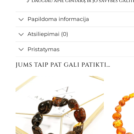
🔗Daugiau apie gintarą ir jo savybes galit
Papildoma informacija
Atsiliepimai (0)
Pristatymas
JUMS TAIP PAT GALI PATIKTI…