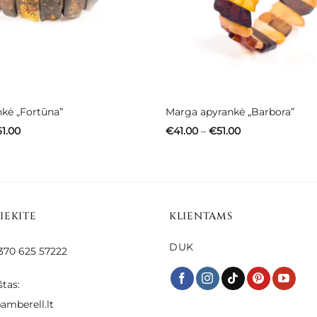
nkė „Fortūna”
Marga apyrankė „Barbora”
Price
Price
61.00
€
41.00
–
€
51.00
range:
range:
€58.00
€41.00
through
through
€61.00
€51.00
SIEKITE
KLIENTAMS
DUK
 +370 625 57222
štas:
amberell.lt