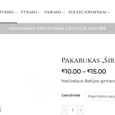
TERIMS
VYRAMS
VAIKAMS
KOLEKCIONAVIMAS
NEMOKAMAS PRISTATYMAS LIETUVOJE NUO 59€
Pakabukas „Šir
Pr
10.00
–
15.00
€
€
ra
Natūralaus Baltijos ginta
€1
th
€1
Grandinėlė
produkto kiekis: Pakabukas "Ši