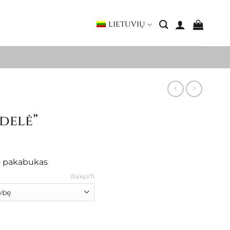
LIETUVIŲ
delė”
ice
nge:
ro pakabukas
0.00
rough
IŠVALYTI
5.00
rdelė"