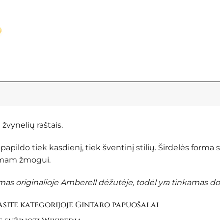
 žvynelių raštais.
 papildo tiek kasdienį, tiek šventinį stilių. Širdelės forma
timam žmogui.
s originalioje Amberell dėžutėje, todėl yra tinkamas do
site kategorijoje
Gintaro papuošalai