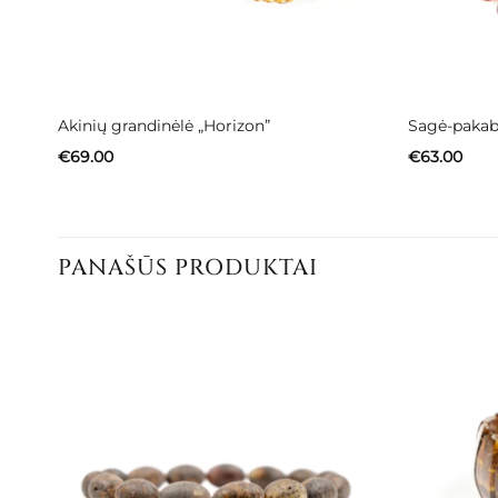
Akinių grandinėlė „Horizon”
Sagė-pakab
€
69.00
€
63.00
PANAŠŪS PRODUKTAI