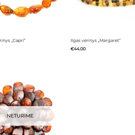
inys „Capri”
Ilgas vėrinys „Margaret”
€
44.00
NETURIME