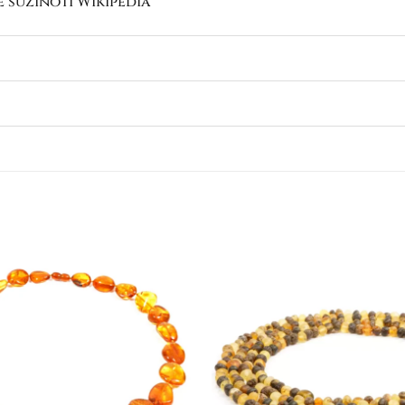
e sužinoti
Wikipedia