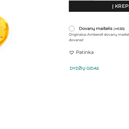
Į KREP
Dovanų maišelis
(
+
1.50
)
€
Originalus Amberell dovanų maišel
dovanai!
Patinka
DYDŽIŲ GIDAS