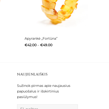
Apyrankė „Fortūna”
Price
€
42.00
–
€
49.00
range:
€42.00
through
€49.00
NAUJIENLAIŠKIS
Sužinok pirmas apie naujausius
papuošalus ir išskirtinius
pasiūlymus!