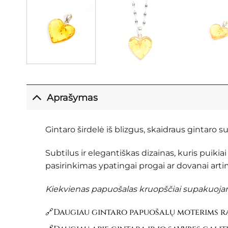
Aprašymas
Gintaro širdelė iš blizgus, skaidraus gintaro su
Subtilus ir elegantiškas dizainas, kuris puikiai
pasirinkimas ypatingai progai ar dovanai ar
Kiekvienas papuošalas kruopščiai supakuojama
🔗Daugiau gintaro papuošalų moterims ra