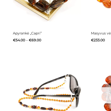
Apyrankė „Capri”
Masyvus vėr
Price
€
54.00
–
€
69.00
€
233.00
range:
€54.00
through
€69.00