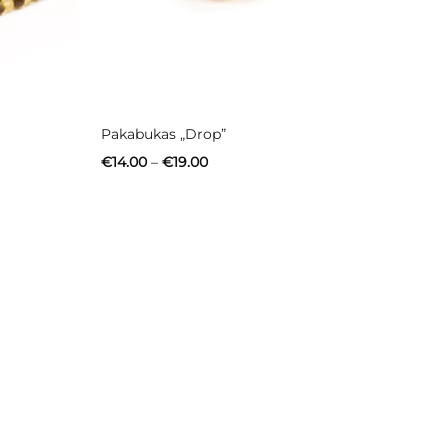
Pakabukas „Drop”
Price
€
14.00
–
€
19.00
range:
€14.00
through
€19.00