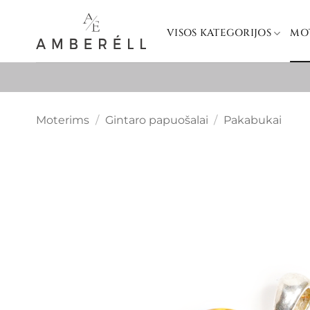
Skip
to
VISOS KATEGORIJOS
MO
content
Moterims
/
Gintaro papuošalai
/
Pakabukai