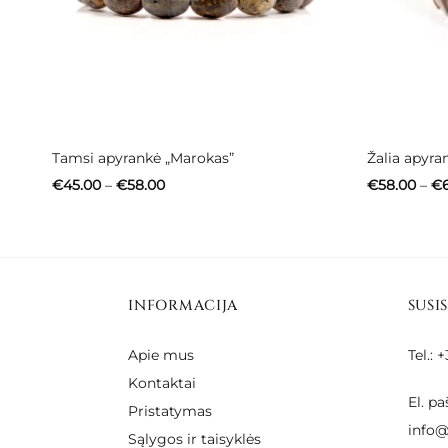
Tamsi apyrankė „Marokas”
Žalia apyra
Price
€
45.00
–
€
58.00
€
58.00
–
€
range:
€45.00
through
€58.00
INFORMACIJA
SUSI
Apie mus
Tel.:
Kontaktai
El. pa
Pristatymas
info@
Sąlygos ir taisyklės