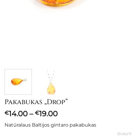
Pakabukas „Drop”
Price
14.00
–
19.00
€
€
range:
Natūralaus Baltijos gintaro pakabukas
€14.00
through
IŠVALYTI