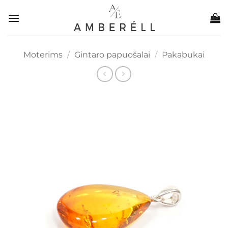
Skip
to
content
Moterims
/
Gintaro papuošalai
/
Pakabukai