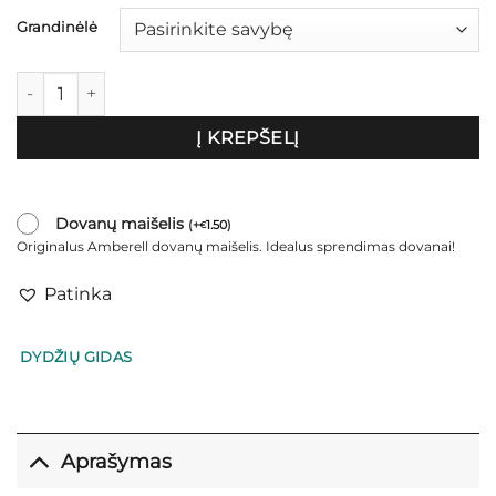
€19.00
Grandinėlė
produkto kiekis: Pakabukas "Drop"
Į KREPŠELĮ
Dovanų maišelis
(
+
1.50
)
€
Originalus Amberell dovanų maišelis. Idealus sprendimas dovanai!
Patinka
DYDŽIŲ GIDAS
Aprašymas