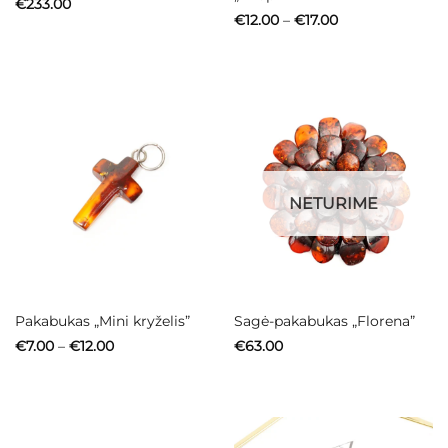
€
233.00
Price
€
12.00
–
€
17.00
range:
€12.00
through
€17.00
NETURIME
Pakabukas „Mini kryželis”
Sagė-pakabukas „Florena”
Price
€
7.00
–
€
12.00
€
63.00
range:
€7.00
through
€12.00