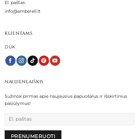
El. paštas:
info@amberell.lt
KLIENTAMS
DUK
NAUJIENLAIŠKIS
Sužinok pirmas apie naujausius papuošalus ir išskirtinius
pasiūlymus!
Palikite šį lauką tuščią.