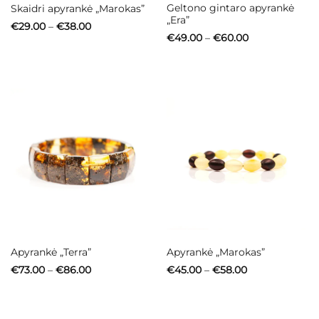
Geltono gintaro apyrankė
Skaidri apyrankė „Marokas”
„Era”
Price
€
29.00
–
€
38.00
range:
Price
€
49.00
–
€
60.00
€29.00
range:
through
€49.00
€38.00
through
€60.00
Apyrankė „Terra”
Apyrankė „Marokas”
Price
Price
€
73.00
–
€
86.00
€
45.00
–
€
58.00
range:
range:
€73.00
€45.00
through
through
€86.00
€58.00