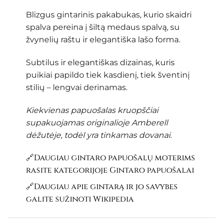
Blizgus gintarinis pakabukas, kurio skaidri
spalva pereina į šiltą medaus spalvą, su
žvynelių raštu ir elegantiška lašo forma.
Subtilus ir elegantiškas dizainas, kuris
puikiai papildo tiek kasdienį, tiek šventinį
stilių – lengvai derinamas.
Kiekvienas papuošalas kruopščiai
supakuojamas originalioje Amberell
dėžutėje, todėl yra tinkamas dovanai.
🔗Daugiau gintaro papuošalų moterims
rasite kategorijoje
Gintaro papuošalai
🔗Daugiau apie gintarą ir jo savybes
galite sužinoti
Wikipedia