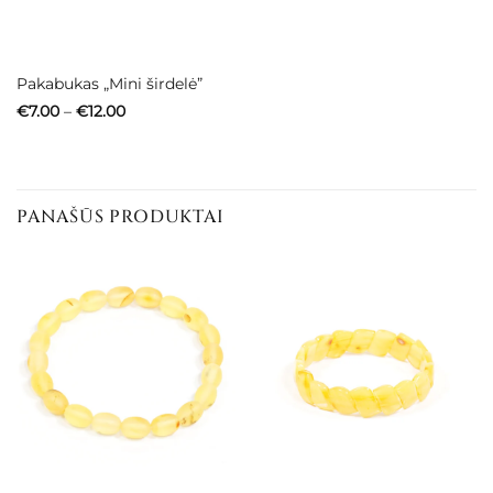
Pakabukas „Mini širdelė”
Price
€
7.00
–
€
12.00
range:
€7.00
through
€12.00
PANAŠŪS PRODUKTAI