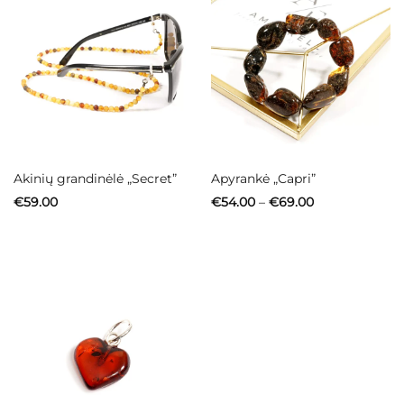
Akinių grandinėlė „Secret”
Apyrankė „Capri”
Price
€
59.00
€
54.00
–
€
69.00
range:
€54.00
through
€69.00