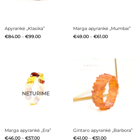
Apyrankė „Klasika”
Marga apyrankė „Mumbai”
Price
Price
€
84.00
–
€
99.00
€
49.00
–
€
61.00
range:
range:
€84.00
€49.00
through
through
€99.00
€61.00
NETURIME
Marga apyrankė „Era”
Gintaro apyrankė „Barbora”
Price
Price
€
46.00
–
€
57.00
€
41.00
–
€
51.00