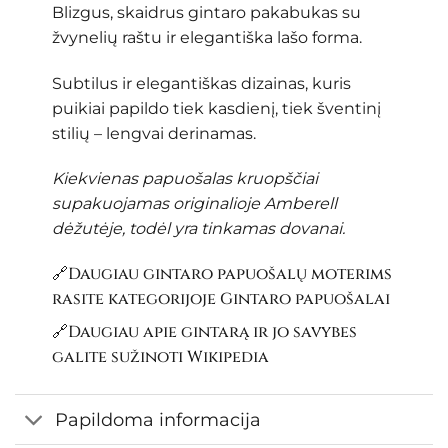
Blizgus, skaidrus gintaro pakabukas su
žvynelių raštu ir elegantiška lašo forma.
Subtilus ir elegantiškas dizainas, kuris
puikiai papildo tiek kasdienį, tiek šventinį
stilių – lengvai derinamas.
Kiekvienas papuošalas kruopščiai
supakuojamas originalioje Amberell
dėžutėje, todėl yra tinkamas dovanai.
🔗Daugiau gintaro papuošalų moterims
rasite kategorijoje
Gintaro papuošalai
🔗Daugiau apie gintarą ir jo savybes
galite sužinoti
Wikipedia
Papildoma informacija