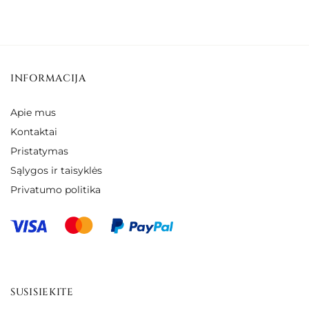
range:
range:
€46.00
€41.00
through
through
€57.00
€51.00
INFORMACIJA
Apie mus
Kontaktai
Pristatymas
Sąlygos ir taisyklės
Privatumo politika
SUSISIEKITE