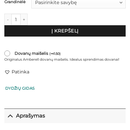
€19.00
Grandinėlė
produkto kiekis: Skaidrus pakabukas "Drop"
Į KREPŠELĮ
Dovanų maišelis
(
+
1.50
)
€
Originalus Amberell dovanų maišelis. Idealus sprendimas dovanai!
Patinka
DYDŽIŲ GIDAS
Aprašymas