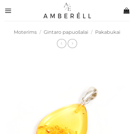
Skip
to
content
Moterims
/
Gintaro papuošalai
/
Pakabukai