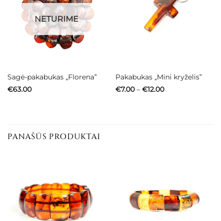
NETURIME
Sagė-pakabukas „Florena”
Pakabukas „Mini kryželis”
Price
€
63.00
€
7.00
–
€
12.00
range:
€7.00
through
€12.00
PANAŠŪS PRODUKTAI