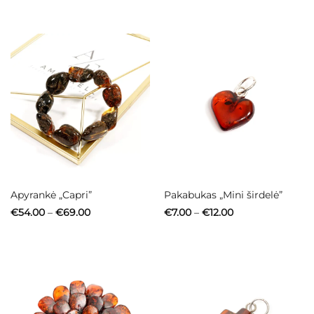
€12.00
through
€17.00
Apyrankė „Capri”
Pakabukas „Mini širdelė”
Price
Price
€
54.00
–
€
69.00
€
7.00
–
€
12.00
range:
range:
€54.00
€7.00
through
through
€69.00
€12.00