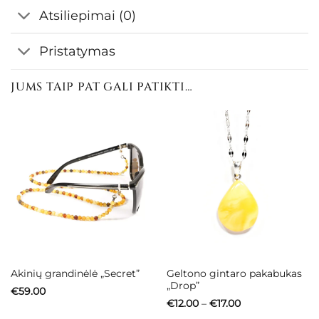
Atsiliepimai (0)
Pristatymas
JUMS TAIP PAT GALI PATIKTI…
Geltono gintaro pakabukas
Akinių grandinėlė „Secret”
„Drop”
€
59.00
Price
€
12.00
–
€
17.00
range: