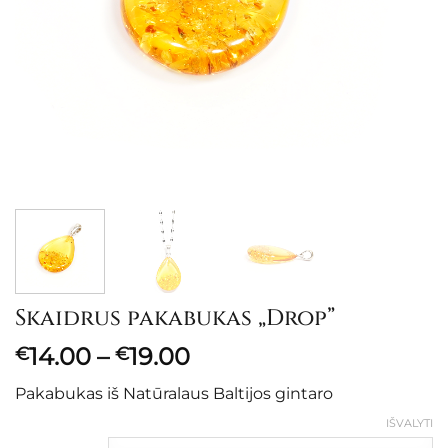
Skaidrus pakabukas „Drop”
Price
14.00
–
19.00
€
€
range:
Pakabukas iš Natūralaus Baltijos gintaro
€14.00
through
IŠVALYTI