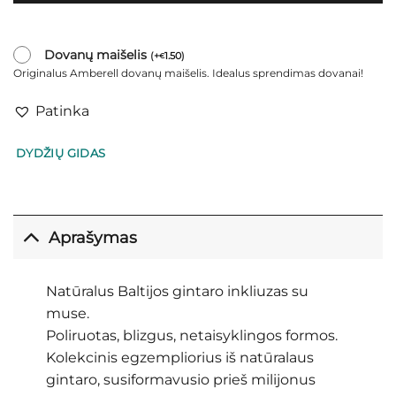
Dovanų maišelis
(
+
1.50
)
€
Originalus Amberell dovanų maišelis. Idealus sprendimas dovanai!
Patinka
DYDŽIŲ GIDAS
Aprašymas
Natūralus Baltijos gintaro inkliuzas su
muse.
Poliruotas, blizgus, netaisyklingos formos.
Kolekcinis egzempliorius iš natūralaus
gintaro, susiformavusio prieš milijonus