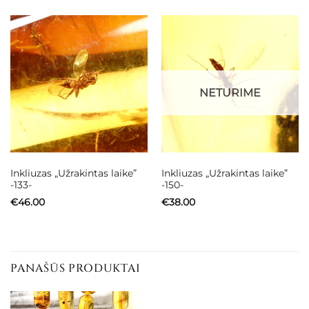
NETURIME
Inkliuzas „Užrakintas laike”
Inkliuzas „Užrakintas laike”
-133-
-150-
€
46.00
€
38.00
PANAŠŪS PRODUKTAI