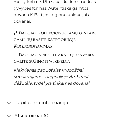
metų, kai medžių sakai įkalino smulkias
gyvybės formas. Autentiška gamtos
dovana iš Baltijos regiono kolekcijai ar
dovanai.
🔗 Daugiau kolekcionuojamų gintaro
gaminių rasite kategorijoje
Kolekcionavimas
🔗 Daugiau apie gintarą ir jo savybes
galite sužinoti
Wikipedia
Kiekvienas papuošalas kruopščiai
supakuojamas originalioje Amberell
dėžutėje, todėl yra tinkamas dovanai
Papildoma informacija
Atsiliepimai (0)