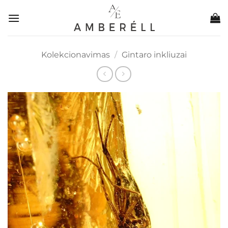
Skip
to
content
Kolekcionavimas
/
Gintaro inkliuzai