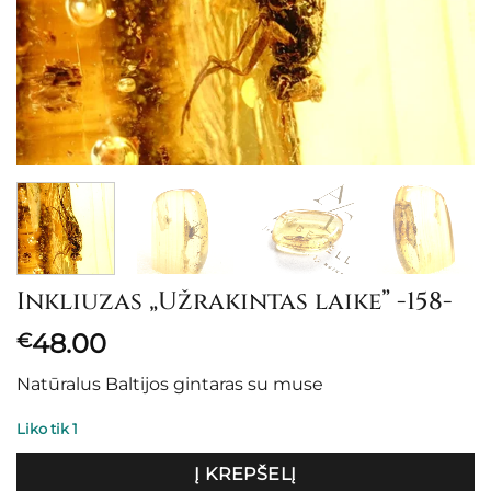
Inkliuzas „Užrakintas laike” -158-
48.00
€
Natūralus Baltijos gintaras su muse
Liko tik 1
Į KREPŠELĮ