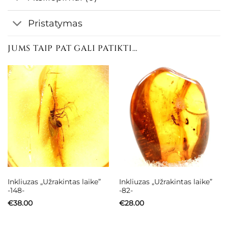
Pristatymas
JUMS TAIP PAT GALI PATIKTI…
Inkliuzas „Užrakintas laike”
Inkliuzas „Užrakintas laike”
-148-
-82-
€
38.00
€
28.00