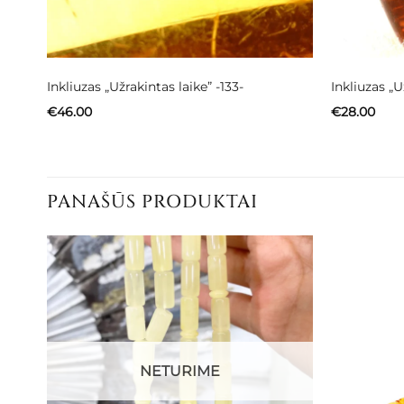
Inkliuzas „Užrakintas laike” -133-
Inkliuzas „U
€
46.00
€
28.00
PANAŠŪS PRODUKTAI
NETURIME