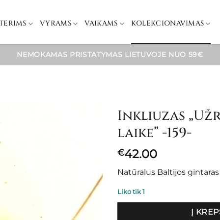
TERIMS
VYRAMS
VAIKAMS
KOLEKCIONAVIMAS
NEMOKAMAS PRISTATYMAS LIETUVOJE NUO 59€
Inkliuzas „Už
laike” -159-
42.00
€
Natūralus Baltijos gintar
Liko tik 1
Į KREP