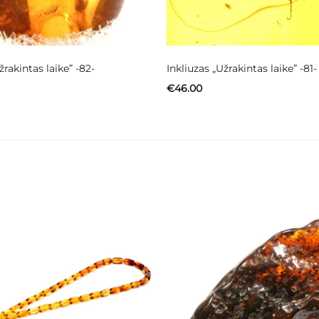
žrakintas laike” -82-
Inkliuzas „Užrakintas laike” -81-
€
46.00