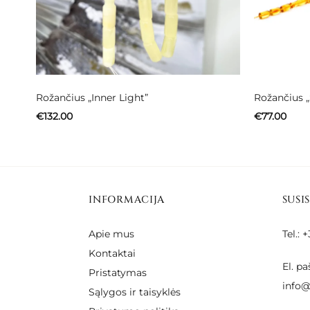
Rožančius „Inner Light”
Rožančius 
€
132.00
€
77.00
INFORMACIJA
SUSI
Apie mus
Tel.:
Kontaktai
El. pa
Pristatymas
info@
Sąlygos ir taisyklės