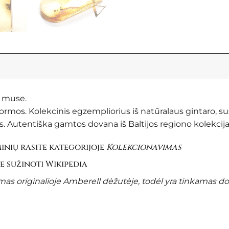
e muse.
 formos. Kolekcinis egzempliorius iš natūralaus gintaro, s
 Autentiška gamtos dovana iš Baltijos regiono kolekcijai
nių rasite kategorijoje
Kolekcionavimas
te sužinoti
Wikipedia
s originalioje Amberell dėžutėje, todėl yra tinkamas d