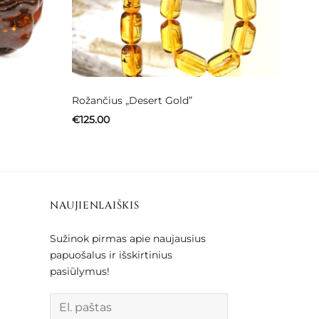
Rožančius „Desert Gold”
€
125.00
NAUJIENLAIŠKIS
Sužinok pirmas apie naujausius
papuošalus ir išskirtinius
pasiūlymus!