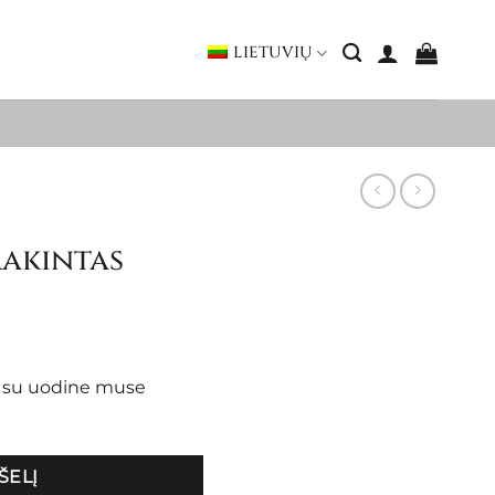
LIETUVIŲ
rakintas
as su uodine muse
ŠELĮ