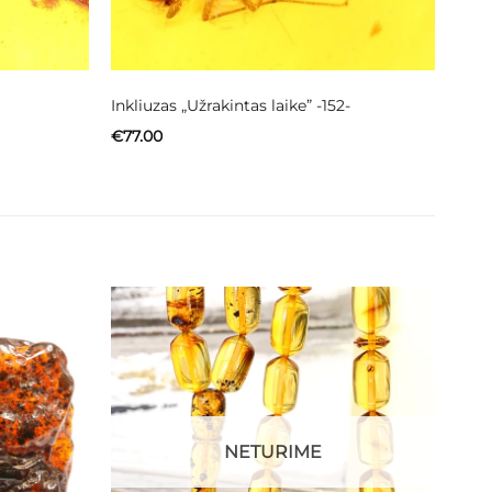
Inkliuzas „Užrakintas laike” -152-
€
77.00
NETURIME