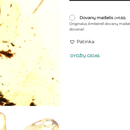
Dovanų maišelis
(
+
1.50
)
€
Originalus Amberell dovanų maišel
dovanai!
Patinka
DYDŽIŲ GIDAS