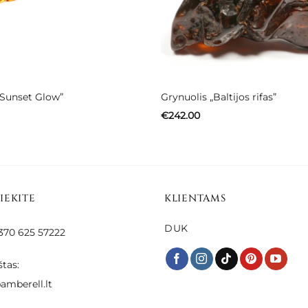
„Sunset Glow”
Grynuolis „Baltijos rifas”
€
242.00
SIEKITE
KLIENTAMS
DUK
 +370 625 57222
štas:
amberell.lt