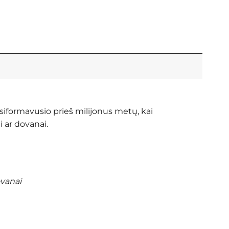
usiformavusio prieš milijonus metų, kai
 ar dovanai.
ovanai