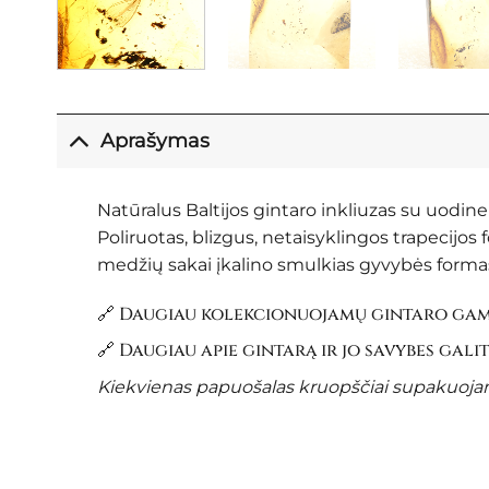
Aprašymas
Natūralus Baltijos gintaro inkliuzas su uodin
Poliruotas, blizgus, netaisyklingos trapecijos
medžių sakai įkalino smulkias gyvybės formas.
🔗 Daugiau kolekcionuojamų gintaro gami
🔗 Daugiau apie gintarą ir jo savybes gali
Kiekvienas papuošalas kruopščiai supakuojama