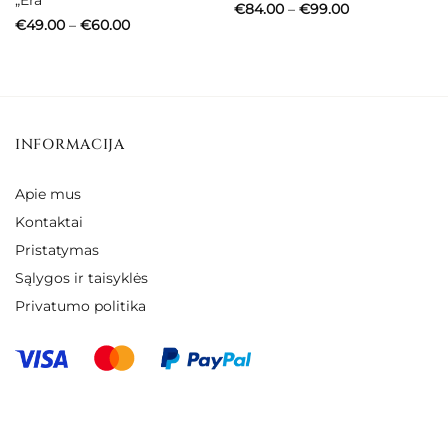
„Era”
Price
€
84.00
–
€
99.00
range:
Price
€
49.00
–
€
60.00
€84.00
range:
through
€49.00
€99.00
through
€60.00
INFORMACIJA
Apie mus
Kontaktai
Pristatymas
Sąlygos ir taisyklės
Privatumo politika