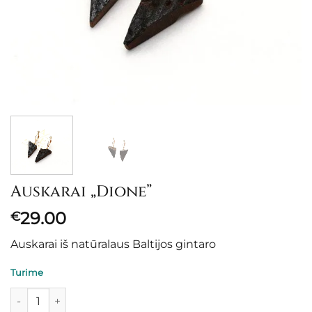
Auskarai „Dione”
29.00
€
Auskarai iš natūralaus Baltijos gintaro
Turime
produkto kiekis: Auskarai "Dione"