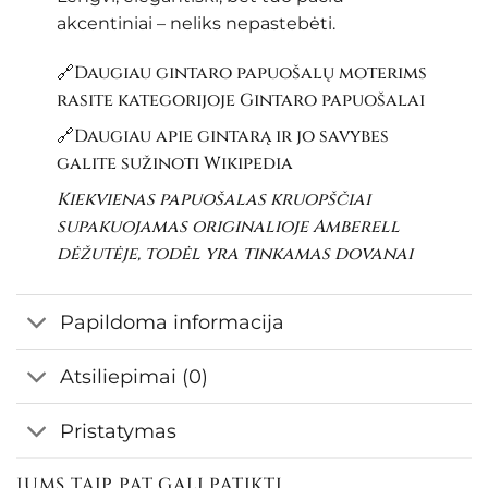
akcentiniai – neliks nepastebėti.
🔗Daugiau gintaro papuošalų moterims
rasite kategorijoje
Gintaro papuošalai
🔗Daugiau apie gintarą ir jo savybes
galite sužinoti
Wikipedia
Kiekvienas papuošalas kruopščiai
supakuojamas originalioje Amberell
dėžutėje, todėl yra tinkamas dovanai
Papildoma informacija
Atsiliepimai (0)
Pristatymas
JUMS TAIP PAT GALI PATIKTI…