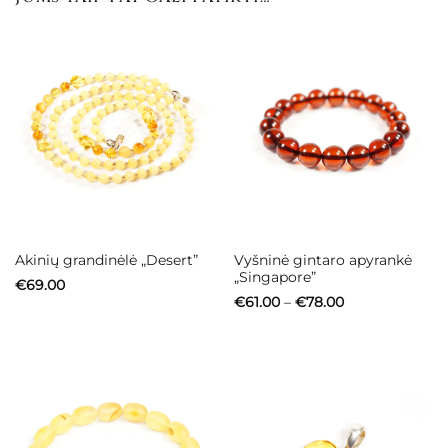
Vyšninė gintaro apyrankė
Akinių grandinėlė „Desert”
„Singapore”
€
69.00
Price
€
61.00
–
€
78.00
range:
€61.00
through
€78.00