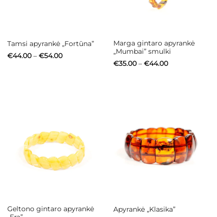
Marga gintaro apyrankė
Tamsi apyrankė „Fortūna”
„Mumbai” smulki
Price
€
44.00
–
€
54.00
range:
Price
€
35.00
–
€
44.00
€44.00
range:
through
€35.00
€54.00
through
€44.00
Geltono gintaro apyrankė
Apyrankė „Klasika”