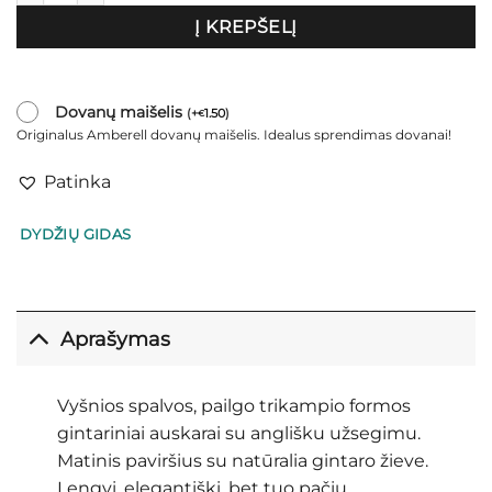
Į KREPŠELĮ
Dovanų maišelis
(
+
1.50
)
€
Originalus Amberell dovanų maišelis. Idealus sprendimas dovanai!
Patinka
DYDŽIŲ GIDAS
Aprašymas
Vyšnios spalvos, pailgo trikampio formos
gintariniai auskarai su anglišku užsegimu.
Matinis paviršius su natūralia gintaro žieve.
Lengvi, elegantiški, bet tuo pačiu