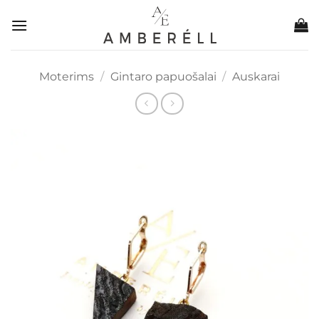
Skip
to
content
Moterims
/
Gintaro papuošalai
/
Auskarai