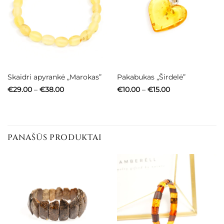
Skaidri apyrankė „Marokas”
Pakabukas „Širdelė”
Price
Price
€
29.00
–
€
38.00
€
10.00
–
€
15.00
range:
range:
€29.00
€10.00
through
through
€38.00
€15.00
PANAŠŪS PRODUKTAI