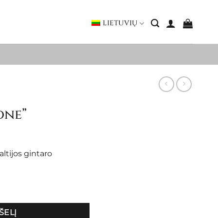
LIETUVIŲ
one”
ltijos gintaro
ione"
ŠELĮ