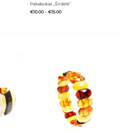
Pakabukas „Širdelė”
Price
€
10.00
–
€
15.00
range:
€10.00
through
€15.00