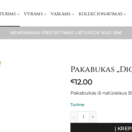
TERIMS
VYRAMS
VAIKAMS
KOLEKCIONAVIMAS
NEMOKAMAS PRISTATYMAS LIETUVOJE NUO 59€
Pakabukas „Di
12.00
€
Pakabukas iš natūralaus Ba
Turime
produkto kiekis: Pakabukas "D
Į KREP