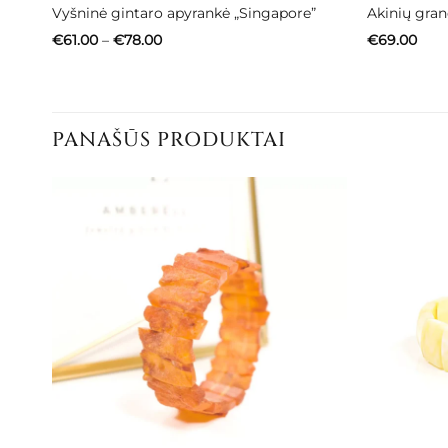
Vyšninė gintaro apyrankė „Singapore”
Akinių gran
Price
€
61.00
–
€
78.00
€
69.00
range:
€61.00
through
€78.00
PANAŠŪS PRODUKTAI