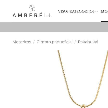
Skip
to
VISOS KATEGORIJOS
MO
content
Moterims
/
Gintaro papuošalai
/
Pakabukai