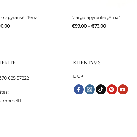
ro apyrankė „Terra”
Marga apyrankė „Etna”
Price
Price
90.00
€
59.00
–
€
73.00
range:
range:
€73.00
€59.00
through
through
€90.00
€73.00
SIEKITE
KLIENTAMS
DUK
 +370 625 57222
štas:
amberell.lt