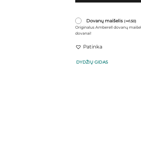
Dovanų maišelis
(
+
1.50
)
€
Originalus Amberell dovanų maišel
dovanai!
Patinka
DYDŽIŲ GIDAS