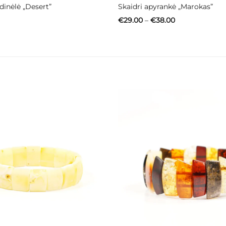
dinėlė „Desert”
Skaidri apyrankė „Marokas”
Price
€
29.00
–
€
38.00
range:
€29.00
through
€38.00