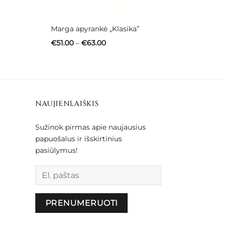
Marga apyrankė „Klasika”
Price
€
51.00
–
€
63.00
range:
€51.00
through
€63.00
NAUJIENLAIŠKIS
Sužinok pirmas apie naujausius
papuošalus ir išskirtinius
pasiūlymus!
Palikite šį lauką tuščią.