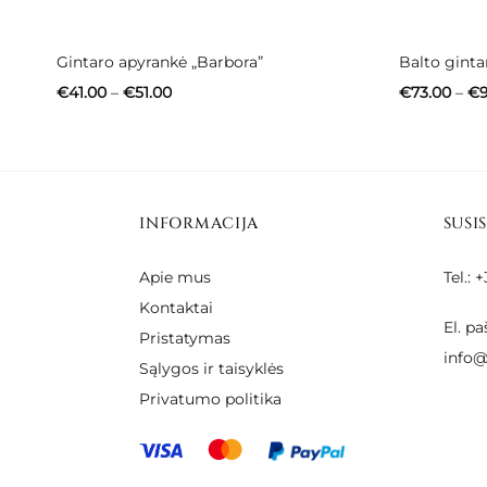
Gintaro apyrankė „Barbora”
Balto ginta
Price
€
41.00
–
€
51.00
€
73.00
–
€
range:
€41.00
through
€51.00
INFORMACIJA
SUSI
Apie mus
Tel.:
Kontaktai
El. pa
Pristatymas
info@
Sąlygos ir taisyklės
Privatumo politika