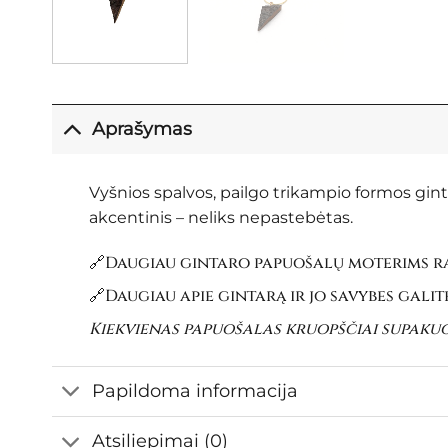
Aprašymas
Vyšnios spalvos, pailgo trikampio formos ginta
akcentinis – neliks nepastebėtas.
🔗Daugiau gintaro papuošalų moterims ra
🔗Daugiau apie gintarą ir jo savybes galit
Kiekvienas papuošalas kruopščiai supaku
Papildoma informacija
Atsiliepimai (0)