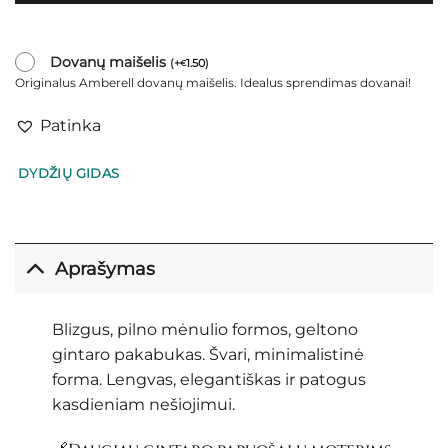
Dovanų maišelis
(
+
1.50
)
€
Originalus Amberell dovanų maišelis. Idealus sprendimas dovanai!
Patinka
DYDŽIŲ GIDAS
Aprašymas
Blizgus, pilno mėnulio formos, geltono
gintaro pakabukas. Švari, minimalistinė
forma. Lengvas, elegantiškas ir patogus
kasdieniam nešiojimui.