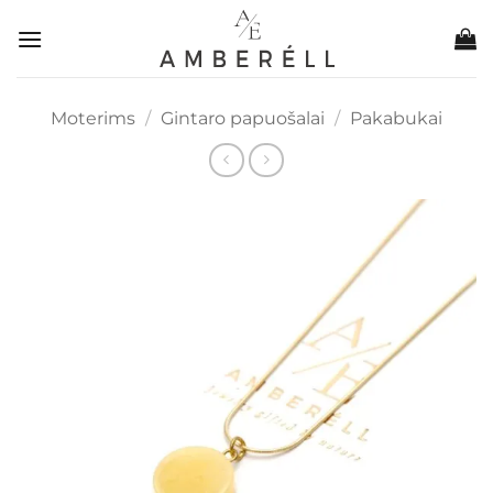
Skip
to
content
Moterims
/
Gintaro papuošalai
/
Pakabukai