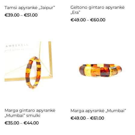
Geltono gintaro apyrankė
Tamsi apyrankė „Jaipur”
„Era”
Price
€
39.00
–
€
51.00
range:
Price
€
49.00
–
€
60.00
€39.00
range:
through
€49.00
€51.00
through
€60.00
Marga gintaro apyrankė
Marga apyrankė „Mumbai”
„Mumbai” smulki
Price
€
49.00
–
€
61.00
range:
Price
€
35.00
–
€
44.00
€49.00
range:
through
€35.00
€61.00
through