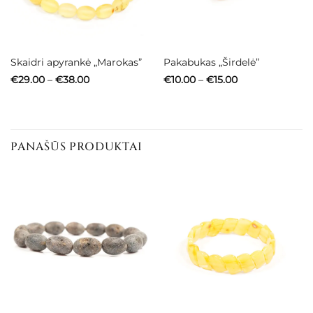
Skaidri apyrankė „Marokas”
Pakabukas „Širdelė”
Price
Price
€
29.00
–
€
38.00
€
10.00
–
€
15.00
range:
range:
€29.00
€10.00
through
through
€38.00
€15.00
PANAŠŪS PRODUKTAI