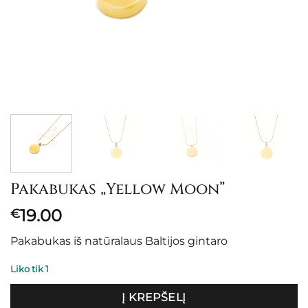
Pakabukas „Yellow Moon”
19.00
€
Pakabukas iš natūralaus Baltijos gintaro
Liko tik 1
Į KREPŠELĮ