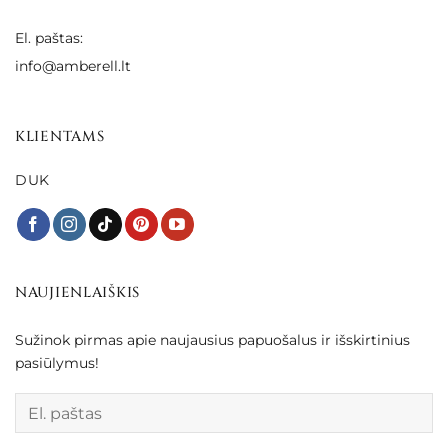
El. paštas:
info@amberell.lt
KLIENTAMS
DUK
NAUJIENLAIŠKIS
Sužinok pirmas apie naujausius papuošalus ir išskirtinius
pasiūlymus!