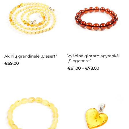
Vyšninė gintaro apyrankė
Akinių grandinėlė „Desert”
„Singapore”
€
69.00
Price
€
61.00
–
€
78.00
range:
€61.00
through
€78.00