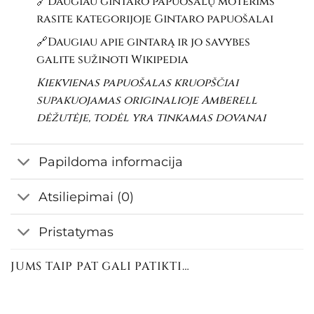
🔗Daugiau gintaro papuošalų moterims
rasite kategorijoje
Gintaro papuošalai
🔗Daugiau apie gintarą ir jo savybes
galite sužinoti
Wikipedia
Kiekvienas papuošalas kruopščiai
supakuojamas originalioje Amberell
dėžutėje, todėl yra tinkamas dovanai
Papildoma informacija
Atsiliepimai (0)
Pristatymas
JUMS TAIP PAT GALI PATIKTI…