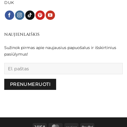
DUK
NAUJIENLAIŠKIS
Sužinok pirmas apie naujausius papuošalus ir išskirtinius
pasiūlymus!
Palikite šį lauką tuščią.
Visa
MasterCard
Paysera
PayPal