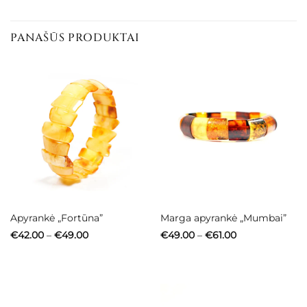
€42.00
PANAŠŪS PRODUKTAI
Apyrankė „Fortūna”
Marga apyrankė „Mumbai”
Price
Price
€
42.00
–
€
49.00
€
49.00
–
€
61.00
range:
range:
€42.00
€49.00
through
through
€49.00
€61.00