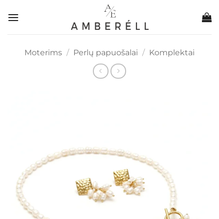
Skip
to
content
Moterims
/
Perlų papuošalai
/
Komplektai