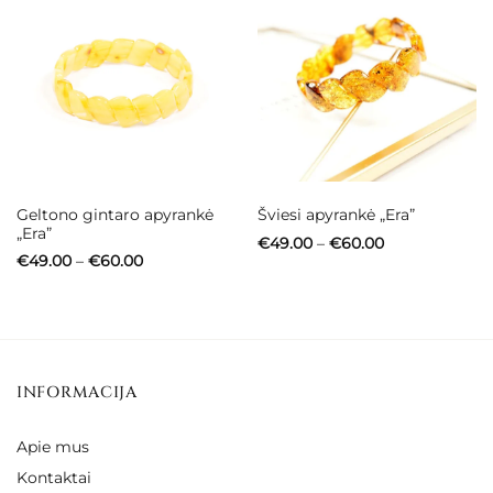
Geltono gintaro apyrankė
Šviesi apyrankė „Era”
„Era”
Price
€
49.00
–
€
60.00
range:
Price
€
49.00
–
€
60.00
€49.00
range:
through
€49.00
€60.00
through
€60.00
INFORMACIJA
Apie mus
Kontaktai