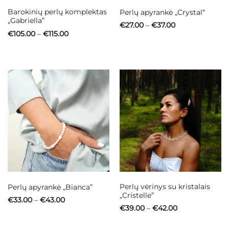
Barokinių perlų komplektas
Perlų apyrankė „Crystal“
„Gabriella”
Price
€
27.00
–
€
37.00
range:
Price
€
105.00
–
€
115.00
€27.00
range:
through
€105.00
€37.00
through
€115.00
Perlų vėrinys su kristalais
Perlų apyrankė „Bianca”
„Cristelle”
Price
€
33.00
–
€
43.00
range:
Price
€
39.00
–
€
42.00
€33.00
range:
through
€39.00
€43.00
through