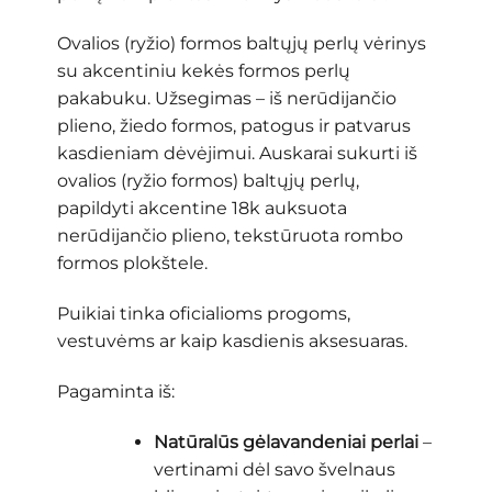
Ovalios (ryžio) formos baltųjų perlų vėrinys
su akcentiniu kekės formos perlų
pakabuku. Užsegimas – iš nerūdijančio
plieno, žiedo formos, patogus ir patvarus
kasdieniam dėvėjimui. Auskarai sukurti iš
ovalios (ryžio formos) baltųjų perlų,
papildyti akcentine 18k auksuota
nerūdijančio plieno, tekstūruota rombo
formos plokštele.
Puikiai tinka oficialioms progoms,
vestuvėms ar kaip kasdienis aksesuaras.
Pagaminta iš:
Natūralūs gėlavandeniai perlai
–
vertinami dėl savo švelnaus