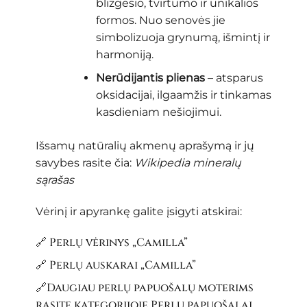
blizgesio, tvirtumo ir unikalios
formos. Nuo senovės jie
simbolizuoja grynumą, išmintį ir
harmoniją.
Nerūdijantis plienas
– atsparus
oksidacijai, ilgaamžis ir tinkamas
kasdieniam nešiojimui.
Išsamų natūralių akmenų aprašymą ir jų
savybes rasite čia:
Wikipedia mineralų
sąrašas
Vėrinį ir apyrankę galite įsigyti atskirai:
🔗 Perlų
vėrinys „Camilla”
🔗
Perlų auskarai „Camilla”
🔗Daugiau perlų papuošalų moterims
rasite kategorijoje
Perlų papuošalai