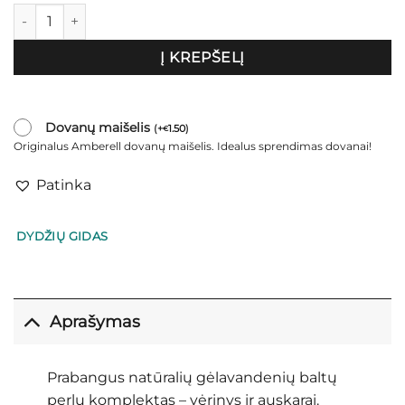
produkto kiekis: Perlų komplektas „Camilla”
Į KREPŠELĮ
Dovanų maišelis
(
+
1.50
)
€
Originalus Amberell dovanų maišelis. Idealus sprendimas dovanai!
Patinka
DYDŽIŲ GIDAS
Aprašymas
Prabangus natūralių gėlavandenių baltų
perlų komplektas – vėrinys ir auskarai.