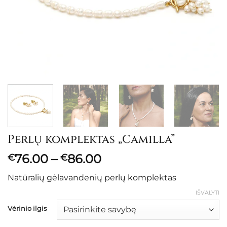
Perlų komplektas „Camilla”
Price
76.00
–
86.00
€
€
range:
Natūralių gėlavandenių perlų komplektas
€76.00
through
IŠVALYTI
€86.00
Vėrinio ilgis