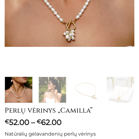
Perlų vėrinys „Camilla”
Price
52.00
–
62.00
€
€
range:
Natūralių gėlavandenių perlų vėrinys
€52.00