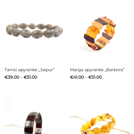
Tamsi apyrankė „Jaipur”
Marga apyrankė „Barbora”
Price
Price
€
39.00
–
€
51.00
€
41.00
–
€
51.00
range:
range:
€39.00
€41.00
through
through
€51.00
€51.00