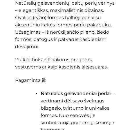
Natūralių gėlavandenių, baltų perlų vėrinys
– elegantiškas, maximalistinis dizainas.
Ovalios (ryžio) formos baltieji perlai su
akcentiniu kekės formos perlų pakabuku.
Užsegimas – iš nerūdijančio plieno, žiedo
formos, patogus ir patvarus kasdieniam
dėvėjimui.
Puikiai tinka oficialioms progoms,
vestuvėms ar kaip kasdienis aksesuaras.
Pagaminta iš:
Natūralūs gėlavandeniai perlai
–
vertinami dėl savo švelnaus
blizgesio, tvirtumo ir unikalios
formos. Nuo senovės jie
simbolizuoja grynumą, išmintį ir
harmoniją.