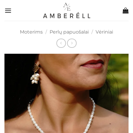
Skip
to
content
Moterims
/
Perlų papuošalai
/
Vėriniai