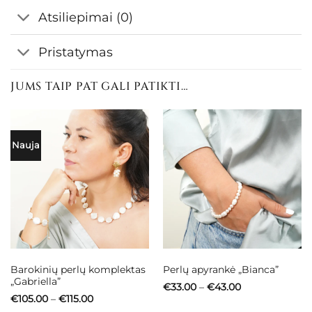
Atsiliepimai (0)
Pristatymas
JUMS TAIP PAT GALI PATIKTI…
Nauja
Barokinių perlų komplektas
Perlų apyrankė „Bianca”
„Gabriella”
Price
€
33.00
–
€
43.00
range:
Price
€
105.00
–
€
115.00
€33.00
range: