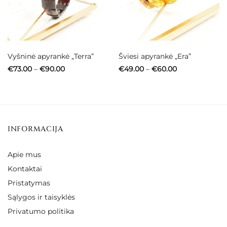
Vyšninė apyrankė „Terra”
Šviesi apyrankė „Era”
Price
Price
€
73.00
–
€
90.00
€
49.00
–
€
60.00
range:
range:
€73.00
€49.00
through
through
€90.00
€60.00
INFORMACIJA
Apie mus
Kontaktai
Pristatymas
Sąlygos ir taisyklės
Privatumo politika