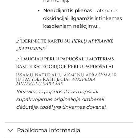
Nerūdijantis plienas
– atsparus
oksidacijai, ilgaamžis ir tinkamas
kasdieniam nešiojimui.
🔗Derinkite kartu su
Perlų apyrankė
„Katherine“
🔗Daugiau perlų papuošalų moterims
rasite kategorijoje
Perlų papuošalai
IŠSAMŲ NATŪRALIŲ AKMENŲ APRAŠYMĄ IR
JŲ SAVYBES RASITE ČIA:
WIKIPEDIA
MINERALŲ SĄRAŠAS
Kiekvienas papuošalas kruopščiai
supakuojamas originalioje Amberell
dėžutėje, todėl yra tinkamas dovanai.
Papildoma informacija