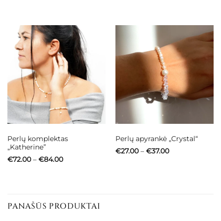
through
€105.00
€43.00
through
€115.00
Perlų komplektas
Perlų apyrankė „Crystal“
„Katherine”
Price
€
27.00
–
€
37.00
range:
Price
€
72.00
–
€
84.00
€27.00
range:
through
€72.00
€37.00
through
€84.00
PANAŠŪS PRODUKTAI