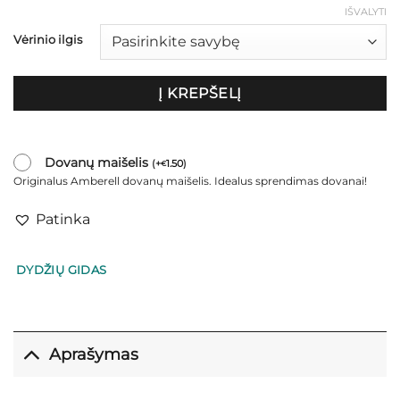
through
IŠVALYTI
€62.00
Vėrinio ilgis
Į KREPŠELĮ
Dovanų maišelis
(
+
1.50
)
€
Originalus Amberell dovanų maišelis. Idealus sprendimas dovanai!
Patinka
DYDŽIŲ GIDAS
Aprašymas