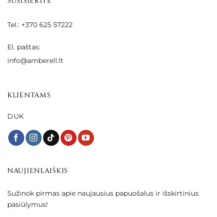
SUSISIEKITE
Tel.: +370 625 57222
El. paštas:
info@amberell.lt
KLIENTAMS
DUK
NAUJIENLAIŠKIS
Sužinok pirmas apie naujausius papuošalus ir išskirtinius
pasiūlymus!