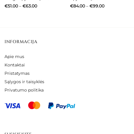
Price
Price
€
51.00
–
€
63.00
€
84.00
–
€
99.00
range:
range:
€51.00
€84.00
through
through
€63.00
€99.00
INFORMACIJA
Apie mus
Kontaktai
Pristatymas
Sąlygos ir taisyklės
Privatumo politika