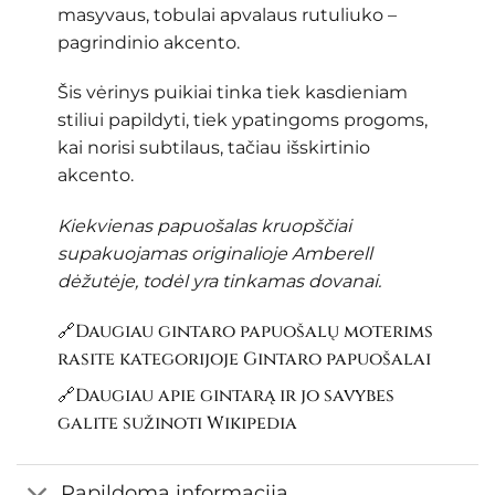
masyvaus, tobulai apvalaus rutuliuko –
pagrindinio akcento.
Šis vėrinys puikiai tinka tiek kasdieniam
stiliui papildyti, tiek ypatingoms progoms,
kai norisi subtilaus, tačiau išskirtinio
akcento.
Kiekvienas papuošalas kruopščiai
supakuojamas originalioje Amberell
dėžutėje, todėl yra tinkamas dovanai.
🔗Daugiau gintaro papuošalų moterims
rasite kategorijoje
Gintaro papuošalai
🔗Daugiau apie gintarą ir jo savybes
galite sužinoti
Wikipedia
Papildoma informacija