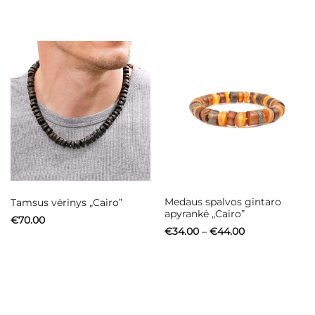
€85.00
€39.00
through
through
€107.00
€51.00
Medaus spalvos gintaro
Tamsus vėrinys „Cairo”
apyrankė „Cairo”
€
70.00
Price
€
34.00
–
€
44.00
range:
€34.00
through
€44.00