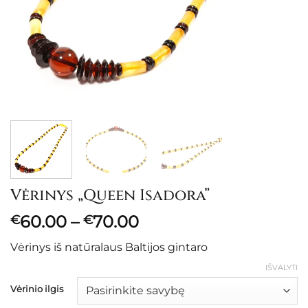
Vėrinys „Queen Isadora”
Price
60.00
–
70.00
€
€
range:
Vėrinys iš natūralaus Baltijos gintaro
€60.00
through
IŠVALYTI
€70.00
Vėrinio ilgis