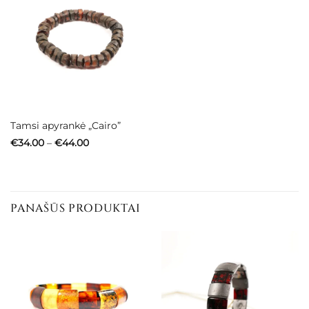
Tamsi apyrankė „Cairo”
Price
€
34.00
–
€
44.00
range:
€34.00
through
€44.00
PANAŠŪS PRODUKTAI