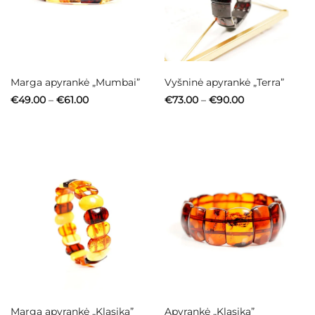
Marga apyrankė „Mumbai”
Vyšninė apyrankė „Terra”
Price
Price
€
49.00
–
€
61.00
€
73.00
–
€
90.00
range:
range:
€49.00
€73.00
through
through
€61.00
€90.00
Marga apyrankė „Klasika”
Apyrankė „Klasika”