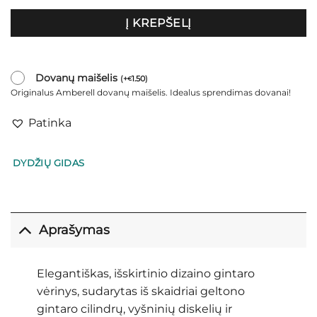
Į KREPŠELĮ
Dovanų maišelis
(
+
1.50
)
€
Originalus Amberell dovanų maišelis. Idealus sprendimas dovanai!
Patinka
DYDŽIŲ GIDAS
Aprašymas
Elegantiškas, išskirtinio dizaino gintaro
vėrinys, sudarytas iš skaidriai geltono
gintaro cilindrų, vyšninių diskelių ir