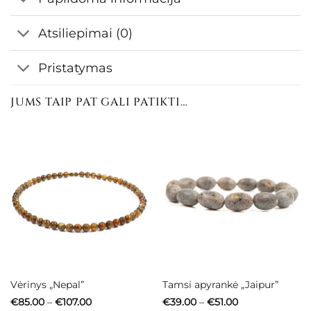
Atsiliepimai (0)
Pristatymas
JUMS TAIP PAT GALI PATIKTI…
Vėrinys „Nepal”
Tamsi apyrankė „Jaipur”
Price
Price
€
85.00
–
€
107.00
€
39.00
–
€
51.00
range:
range: