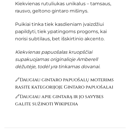
Kiekvienas rutuliukas unikalus – tamsaus,
rausvo, geltono gintaro mišinys.
Puikiai tinka tiek kasdieniam įvaizdžiui
papildyti, tiek ypatingoms progoms, kai
norisi subtilaus, bet išskirtinio akcento.
Kiekvienas papuošalas kruopščiai
supakuojamas originalioje Amberell
dėžutėje, todėl yra tinkamas dovanai.
🔗Daugiau gintaro papuošalų moterims
rasite kategorijoje
Gintaro papuošalai
🔗Daugiau apie gintarą ir jo savybes
galite sužinoti
Wikipedia