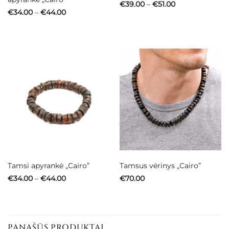
Price
€
39.00
–
€
51.00
range:
Price
€
34.00
–
€
44.00
€39.00
range:
through
€34.00
€51.00
through
€44.00
Tamsi apyrankė „Cairo”
Tamsus vėrinys „Cairo”
Price
€
34.00
–
€
44.00
€
70.00
range:
€34.00
through
€44.00
PANAŠŪS PRODUKTAI