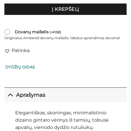
Į KREPŠELĮ
Dovanų maišelis
(
+
1.50
)
€
Originalus Amberell dovanų maišelis. Idealus sprendimas dovanai!
Patinka
DYDŽIŲ GIDAS
Aprašymas
Elegantiškas, skoningas, minimalistinio
dizaino gintaro vėrinys iš tamsių, tobulai
apvalių, vienodo dydžio rutuliukų.