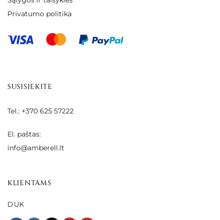
Sąlygos ir taisyklės
Privatumo politika
SUSISIEKITE
Tel.: +370 625 57222
El. paštas:
info@amberell.lt
KLIENTAMS
DUK