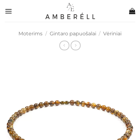
Skip
to
content
Moterims
/
Gintaro papuošalai
/
Vėriniai