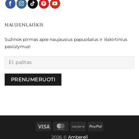
NAUJIENLAIŠKIS
Sužinok pirmas apie naujausius papuošalus ir išskirtinius
pasiūlymus!
Palikite šį lauką tuščią.
Visa
MasterCard
Paysera
PayPal
2026 ©
Amberell