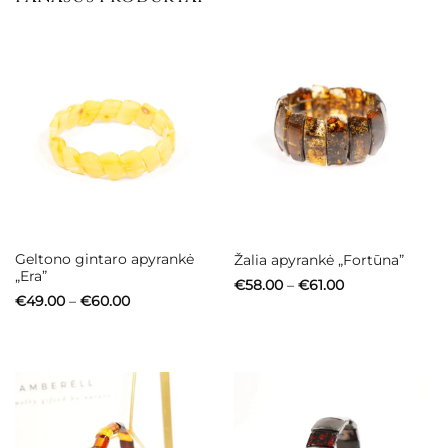
Geltono gintaro apyrankė
Žalia apyrankė „Fortūna”
„Era”
Price
€
58.00
–
€
61.00
range:
Price
€
49.00
–
€
60.00
€58.00
range:
through
€49.00
€61.00
through
€60.00