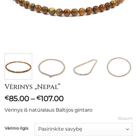
Vėrinys „Nepal”
Price
85.00
–
107.00
€
€
range:
Vėrinys iš natūralaus Baltijos gintaro
€85.00
through
IŠVALYTI
€107.00
Vėrinio ilgis