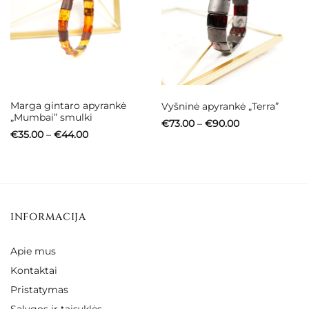
Marga gintaro apyrankė
Vyšninė apyrankė „Terra”
„Mumbai” smulki
Price
€
73.00
–
€
90.00
range:
Price
€
35.00
–
€
44.00
€73.00
range:
through
€35.00
€90.00
through
€44.00
INFORMACIJA
Apie mus
Kontaktai
Pristatymas