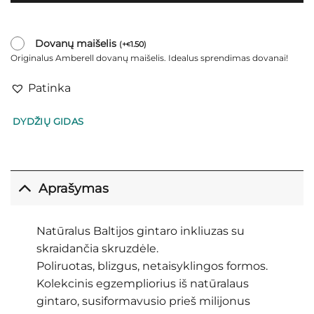
Dovanų maišelis
(
+
1.50
)
€
Originalus Amberell dovanų maišelis. Idealus sprendimas dovanai!
Patinka
DYDŽIŲ GIDAS
Aprašymas
Natūralus Baltijos gintaro inkliuzas su
skraidančia skruzdėle.
Poliruotas, blizgus, netaisyklingos formos.
Kolekcinis egzempliorius iš natūralaus
gintaro, susiformavusio prieš milijonus