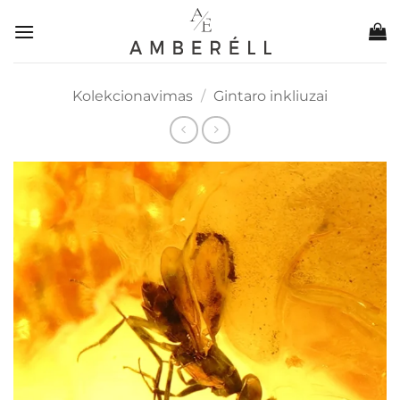
Skip
to
content
Kolekcionavimas
/
Gintaro inkliuzai