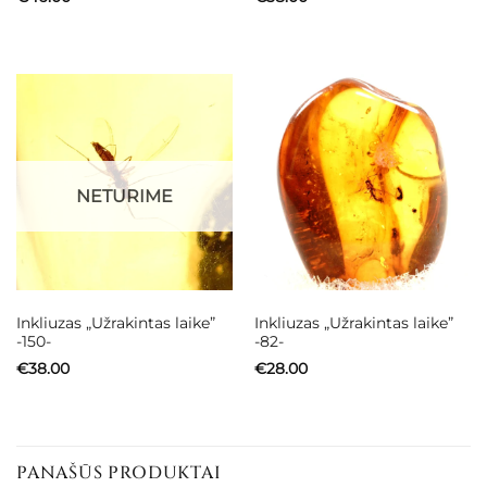
NETURIME
Inkliuzas „Užrakintas laike”
Inkliuzas „Užrakintas laike”
-150-
-82-
€
38.00
€
28.00
PANAŠŪS PRODUKTAI