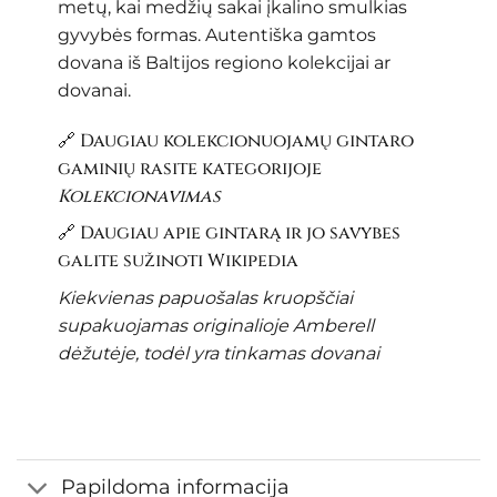
metų, kai medžių sakai įkalino smulkias
gyvybės formas. Autentiška gamtos
dovana iš Baltijos regiono kolekcijai ar
dovanai.
🔗 Daugiau kolekcionuojamų gintaro
gaminių rasite kategorijoje
Kolekcionavimas
🔗 Daugiau apie gintarą ir jo savybes
galite sužinoti
Wikipedia
Kiekvienas papuošalas kruopščiai
supakuojamas originalioje Amberell
dėžutėje, todėl yra tinkamas dovanai
Papildoma informacija