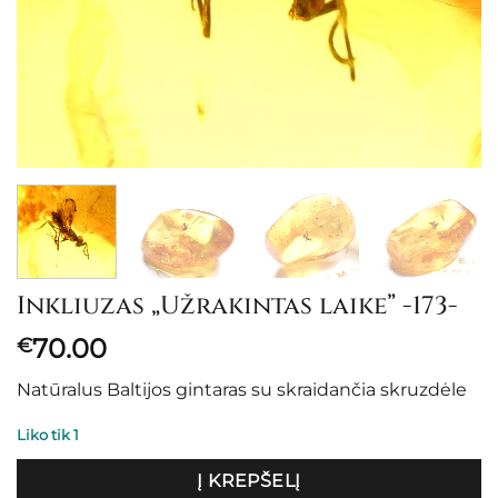
Inkliuzas „Užrakintas laike” -173-
70.00
€
Natūralus Baltijos gintaras su skraidančia skruzdėle
Liko tik 1
Į KREPŠELĮ