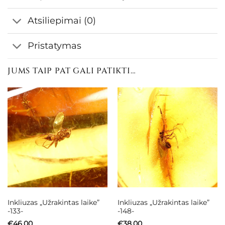
Atsiliepimai (0)
Pristatymas
JUMS TAIP PAT GALI PATIKTI…
Inkliuzas „Užrakintas laike”
Inkliuzas „Užrakintas laike”
-133-
-148-
€
46.00
€
38.00