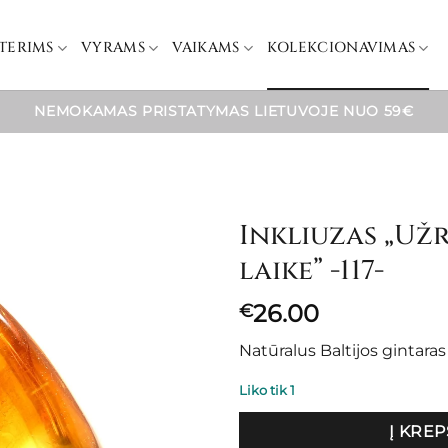
TERIMS
VYRAMS
VAIKAMS
KOLEKCIONAVIMAS
NEMOKAMAS PRISTATYMAS LIETUVOJE NUO 59€
Inkliuzas „Už
laike” -117-
26.00
€
Natūralus Baltijos gintara
Liko tik 1
Į KREP