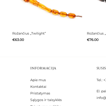
Rožančius „Twilight”
Rožančius „
€
63.00
€
76.00
INFORMACIJA
SUSI
Apie mus
Tel.:
Kontaktai
El. pa
Pristatymas
info@
Sąlygos ir taisyklės