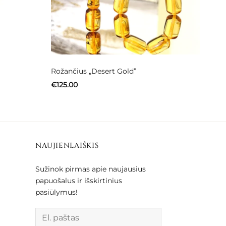
Rožančius „Desert Gold”
€
125.00
NAUJIENLAIŠKIS
Sužinok pirmas apie naujausius
papuošalus ir išskirtinius
pasiūlymus!