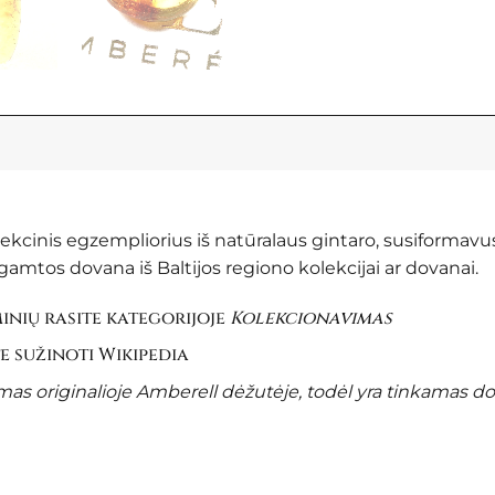
olekcinis egzempliorius iš natūralaus gintaro, susiformavu
amtos dovana iš Baltijos regiono kolekcijai ar dovanai.
nių rasite kategorijoje
Kolekcionavimas
te sužinoti
Wikipedia
s originalioje Amberell dėžutėje, todėl yra tinkamas d