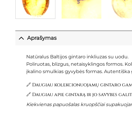
Aprašymas
Natūralus Baltijos gintaro inkliuzas su uodu.
Poliruotas, blizgus, netaisyklingos formos. K
įkalino smulkias gyvybės formas. Autentiška g
🔗 Daugiau kolekcionuojamų gintaro gami
🔗 Daugiau apie gintarą ir jo savybes gali
Kiekvienas papuošalas kruopščiai supakuojama