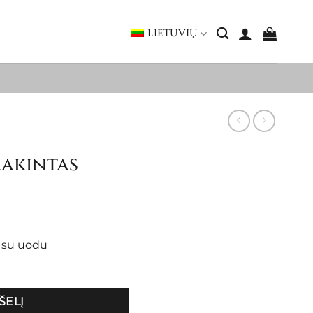
LIETUVIŲ
rakintas
s su uodu
ŠELĮ