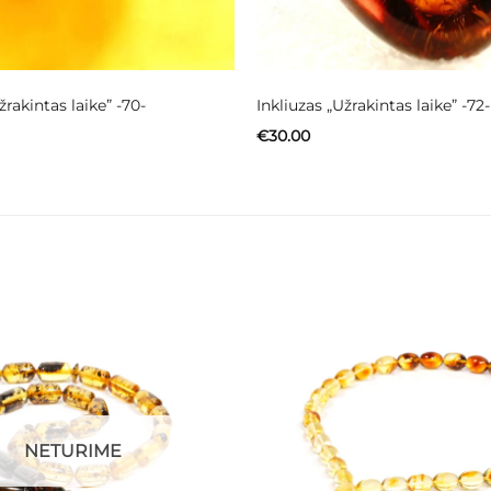
žrakintas laike” -70-
Inkliuzas „Užrakintas laike” -72-
€
30.00
NETURIME