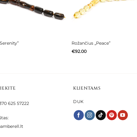
Serenity”
Rožančius „Peace”
€
92.00
SIEKITE
KLIENTAMS
DUK
 +370 625 57222
štas:
amberell.lt