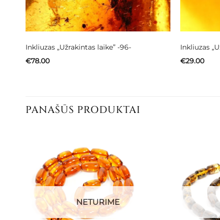
Inkliuzas „Užrakintas laike” -96-
Inkliuzas „U
€
78.00
€
29.00
PANAŠŪS PRODUKTAI
NETURIME