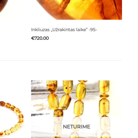
Inkliuzas „Užrakintas laike” -95-
€
720.00
NETURIME