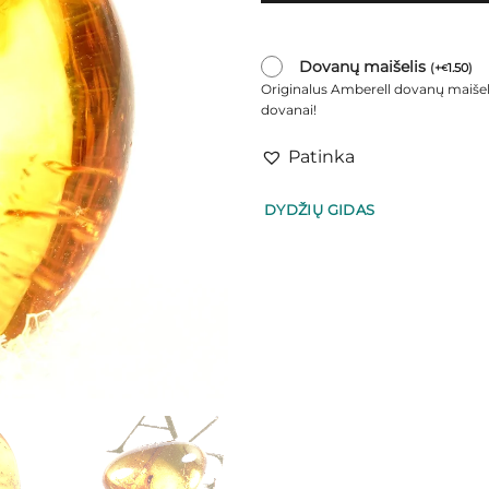
Dovanų maišelis
(
+
1.50
)
€
Originalus Amberell dovanų maišel
dovanai!
Patinka
DYDŽIŲ GIDAS