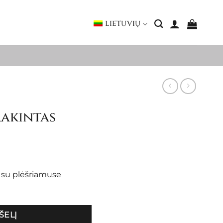
LIETUVIŲ
rakintas
s su plėšriamuse
ŠELĮ