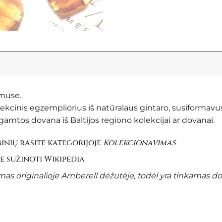
amuse.
olekcinis egzempliorius iš natūralaus gintaro, susiformavu
amtos dovana iš Baltijos regiono kolekcijai ar dovanai.
nių rasite kategorijoje
Kolekcionavimas
te sužinoti
Wikipedia
s originalioje Amberell dėžutėje, todėl yra tinkamas d