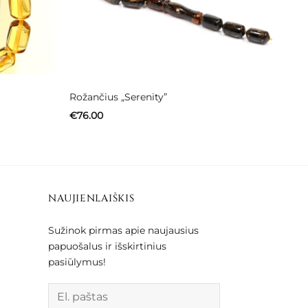
Rožančius „Serenity”
€
76.00
NAUJIENLAIŠKIS
Sužinok pirmas apie naujausius
papuošalus ir išskirtinius
pasiūlymus!