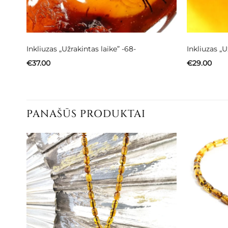
Inkliuzas „Užrakintas laike” -68-
Inkliuzas „U
€
37.00
€
29.00
PANAŠŪS PRODUKTAI