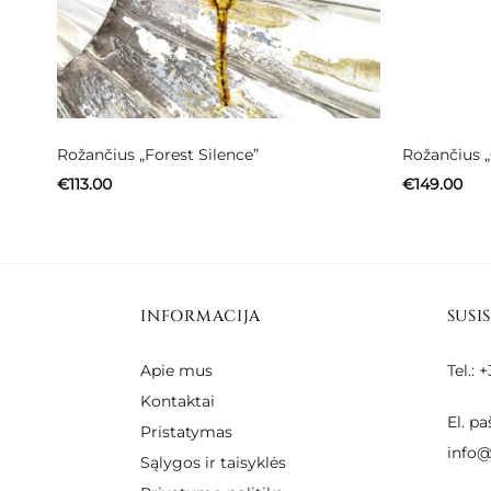
Rožančius „Forest Silence”
Rožančius 
€
113.00
€
149.00
INFORMACIJA
SUSI
Apie mus
Tel.:
Kontaktai
El. pa
Pristatymas
info@
Sąlygos ir taisyklės