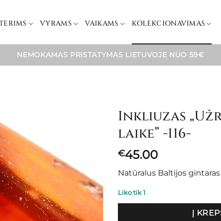
TERIMS
VYRAMS
VAIKAMS
KOLEKCIONAVIMAS
NEMOKAMAS PRISTATYMAS LIETUVOJE NUO 59€
Inkliuzas „Už
laike” -116-
45.00
€
Natūralus Baltijos gintara
Liko tik 1
Į KREP