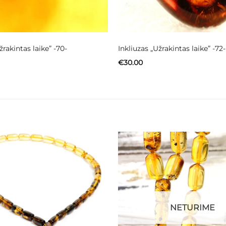
žrakintas laike” -70-
Inkliuzas „Užrakintas laike” -72-
€
30.00
NETURIME