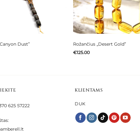
„Canyon Dust”
Rožančius „Desert Gold”
€
125.00
SIEKITE
KLIENTAMS
DUK
 +370 625 57222
štas:
amberell.lt