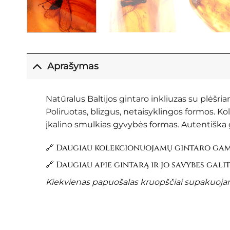
Aprašymas
Natūralus Baltijos gintaro inkliuzas su plėšri
Poliruotas, blizgus, netaisyklingos formos. K
įkalino smulkias gyvybės formas. Autentiška g
🔗 Daugiau kolekcionuojamų gintaro gami
🔗 Daugiau apie gintarą ir jo savybes gali
Kiekvienas papuošalas kruopščiai supakuojama