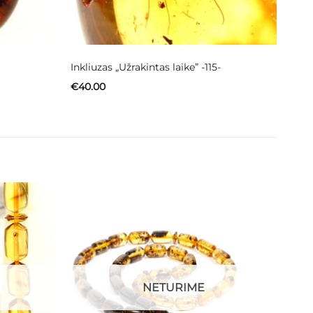
Inkliuzas „Užrakintas laike” -115-
€
40.00
NETURIME