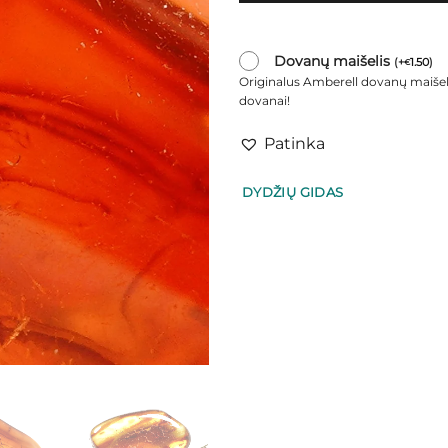
Dovanų maišelis
(
+
1.50
)
€
Originalus Amberell dovanų maišel
dovanai!
Patinka
DYDŽIŲ GIDAS