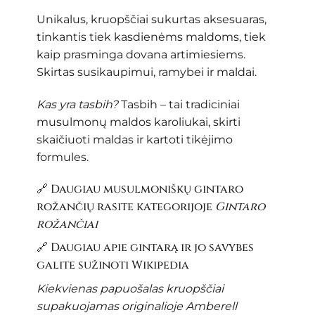
Unikalus, kruopščiai sukurtas aksesuaras,
tinkantis tiek kasdienėms maldoms, tiek
kaip prasminga dovana artimiesiems.
Skirtas susikaupimui, ramybei ir maldai.
Kas yra tasbih?
Tasbih – tai tradiciniai
musulmonų maldos karoliukai, skirti
skaičiuoti maldas ir kartoti tikėjimo
formules.
🔗 Daugiau musulmoniškų gintaro
rožančių rasite kategorijoje
Gintaro
rožančiai
🔗 Daugiau apie gintarą ir jo savybes
galite sužinoti
Wikipedia
Kiekvienas papuošalas kruopščiai
supakuojamas originalioje Amberell