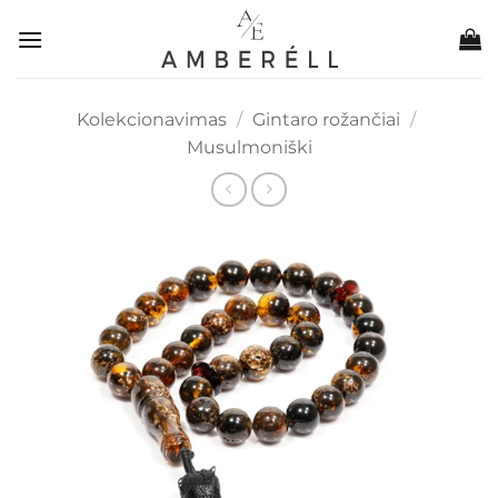
Skip
to
content
Kolekcionavimas
/
Gintaro rožančiai
/
Musulmoniški