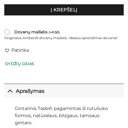
Į KREPŠELĮ
Dovanų maišelis
(
+
1.50
)
€
Originalus Amberell dovanų maišelis. Idealus sprendimas dovanai!
Patinka
DYDŽIŲ GIDAS
Aprašymas
Gintarinis Tasbih pagamintas iš rutuliuko
formos, natūralaus, blizgaus, tamsaus
gintaro.