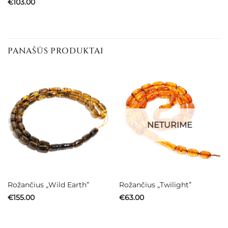
€
103.00
PANAŠŪS PRODUKTAI
NETURIME
Rožančius „Wild Earth”
Rožančius „Twilight”
€
155.00
€
63.00