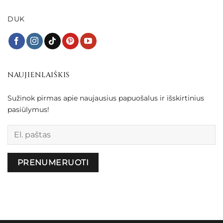
DUK
NAUJIENLAIŠKIS
Sužinok pirmas apie naujausius papuošalus ir išskirtinius
pasiūlymus!
Palikite šį lauką tuščią.