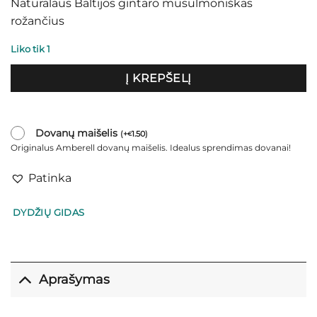
Natūralaus Baltijos gintaro musulmoniškas
rožančius
Liko tik 1
Į KREPŠELĮ
Dovanų maišelis
(
+
1.50
)
€
Originalus Amberell dovanų maišelis. Idealus sprendimas dovanai!
Patinka
DYDŽIŲ GIDAS
Aprašymas