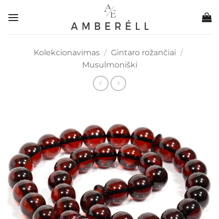
Skip
to
content
Kolekcionavimas
/
Gintaro rožančiai
/
Musulmoniški