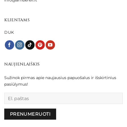
KLIENTAMS
DUK
NAUJIENLAIŠKIS
Sužinok pirmas apie naujausius papuošalus ir išskirtinius
pasiūlymus!
Palikite šį lauką tuščią.