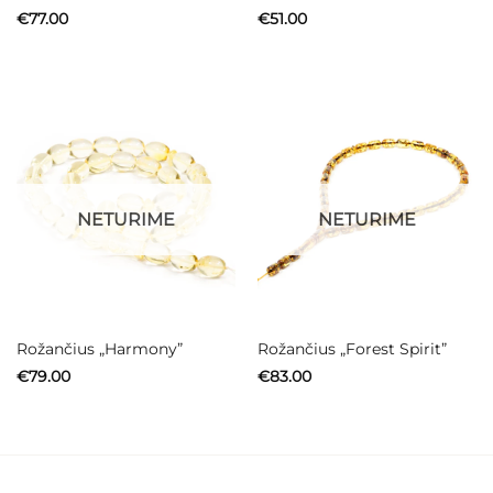
€
77.00
€
51.00
NETURIME
NETURIME
Rožančius „Harmony”
Rožančius „Forest Spirit”
€
79.00
€
83.00